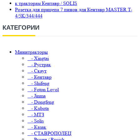
к тракторам Кентавр / SOLIS
Розетка для прицепа 7 пинов для Кентавр MASTER T-
4/5K/344/444
КАТЕГОРИИ
Минитракторы
- Xingtai
- Рустрак
- Скаут
- Кентавр
- Shifeng
- Foton Lovol
- Jinma
- Dongfeng
- Kubota
- МТЗ
- Solis
- Казак
- СТАВРОПОЛЕЦ
- Русич / Rusich