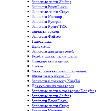
Запасные части Shifeng
Запчасти Foton\Lovol
Запасные части Скаут
Запчасти Кентавр
Запчасти Рустрак
Запчасти Русич\TZR
запчасти уралец
Запчасти Файтер
Гидравлика
Двигатели
Запчасти для двигателей
Колёса, шины, груза, цепи
Стандартные изделия
Стёкла
Универсальные комплектующие
Фильтры и наборы ТО
Запчасти к трактору XingTai
Для ременных тракторов
Запасные части к тракторам Dongfeng
Запасные части Shifeng
Запчасти Foton\Lovol
Запасные части Скаут
Запчасти Кентавр