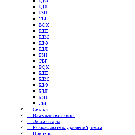
БДФ
БДЛ
БЗН
СБГ
BQX
БДН
БДМ
БДФ
БДЛ
БЗН
СБГ
BQX
БДН
БДМ
БДФ
БДЛ
БЗН
СБГ
- Сеялки
- Измельчители веток
- Экскаваторы
- Разбрасыватель удобрений, песка
- Прицепы