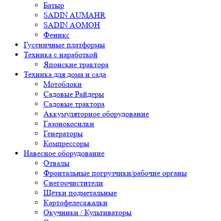
Батыр
SADIN AUMAHR
SADIN AOMOH
Феникс
Гусеничные платформы
Техника с наработкой
Японские трактора
Техника для дома и сада
Мотоблоки
Садовые Райдеры
Садовые трактора
Аккумуляторное оборудование
Газонокосилки
Генераторы
Компрессоры
Навесное оборудование
Отвалы
Фронтальные погрузчики/рабочие органы
Снегоочистители
Щётки подметальные
Картофелесажалки
Окучники / Культиваторы