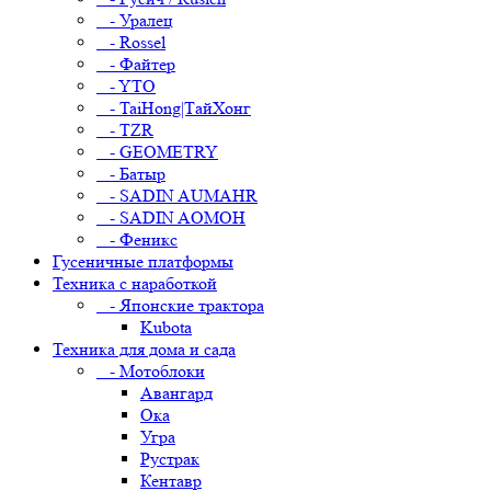
- Уралец
- Rossel
- Файтер
- YTO
- TaiHong|ТайХонг
- TZR
- GEOMETRY
- Батыр
- SADIN AUMAHR
- SADIN AOMOH
- Феникс
Гусеничные платформы
Техника с наработкой
- Японские трактора
Kubota
Техника для дома и сада
- Мотоблоки
Авангард
Ока
Угра
Рустрак
Кентавр