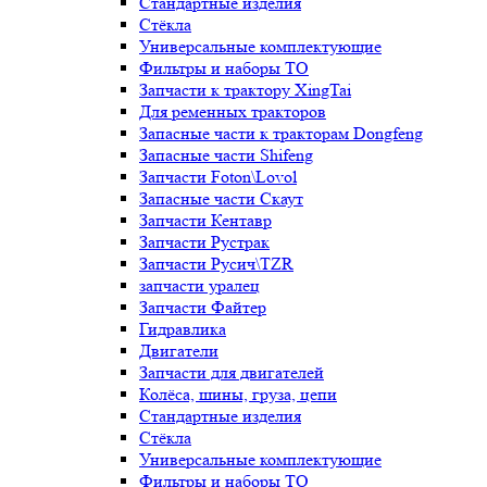
Стандартные изделия
Стёкла
Универсальные комплектующие
Фильтры и наборы ТО
Запчасти к трактору XingTai
Для ременных тракторов
Запасные части к тракторам Dongfeng
Запасные части Shifeng
Запчасти Foton\Lovol
Запасные части Скаут
Запчасти Кентавр
Запчасти Рустрак
Запчасти Русич\TZR
запчасти уралец
Запчасти Файтер
Гидравлика
Двигатели
Запчасти для двигателей
Колёса, шины, груза, цепи
Стандартные изделия
Стёкла
Универсальные комплектующие
Фильтры и наборы ТО