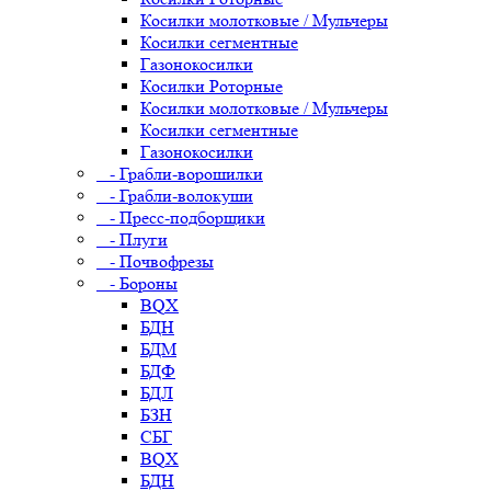
Косилки молотковые / Мульчеры
Косилки сегментные
Газонокосилки
Косилки Роторные
Косилки молотковые / Мульчеры
Косилки сегментные
Газонокосилки
- Грабли-ворошилки
- Грабли-волокуши
- Пресс-подборщики
- Плуги
- Почвофрезы
- Бороны
BQX
БДН
БДМ
БДФ
БДЛ
БЗН
СБГ
BQX
БДН