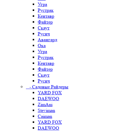
Угра
Рустрак
Кентавр
Файтер
Скаут
Русич
Авангард
Ока
Угра
Рустрак
Кентавр
Файтер
Скаут
Русич
- Садовые Райдеры
YARD FOX
DAEWOO
ZimAni
Steviman
Caiman
YARD FOX
DAEWOO