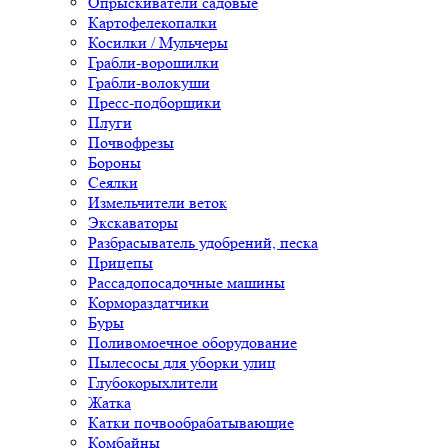
Опрыскиватели садовые
Картофелекопалки
Косилки / Мульчеры
Грабли-ворошилки
Грабли-волокуши
Пресс-подборщики
Плуги
Почвофрезы
Бороны
Сеялки
Измельчители веток
Экскаваторы
Разбрасыватель удобрений, песка
Прицепы
Рассадопосадочные машины
Кормораздатчики
Буры
Поливомоечное оборудование
Пылесосы для уборки улиц
Глубокорыхлители
Жатка
Катки почвообрабатывающие
Комбайны