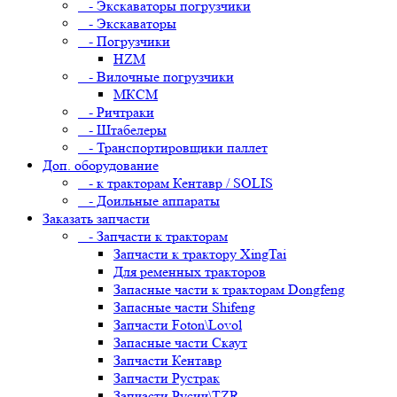
- Экскаваторы погрузчики
- Экскаваторы
- Погрузчики
HZM
- Вилочные погрузчики
МКСМ
- Ричтраки
- Штабелеры
- Транспортировщики паллет
Доп. оборудование
- к тракторам Кентавр / SOLIS
- Доильные аппараты
Заказать запчасти
- Запчасти к тракторам
Запчасти к трактору XingTai
Для ременных тракторов
Запасные части к тракторам Dongfeng
Запасные части Shifeng
Запчасти Foton\Lovol
Запасные части Скаут
Запчасти Кентавр
Запчасти Рустрак
Запчасти Русич\TZR