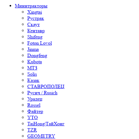
Минитракторы
Xingtai
Рустрак
Скаут
Кентавр
Shifeng
Foton Lovol
Jinma
Dongfeng
Kubota
МТЗ
Solis
Казак
СТАВРОПОЛЕЦ
Русич / Rusich
Уралец
Rossel
Файтер
YTO
TaiHong|ТайХонг
TZR
GEOMETRY