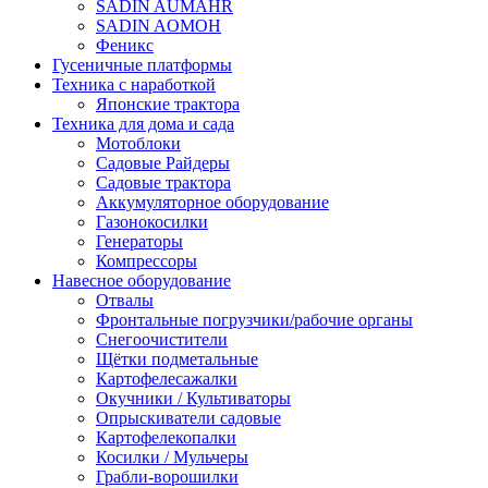
SADIN AUMAHR
SADIN AOMOH
Феникс
Гусеничные платформы
Техника с наработкой
Японские трактора
Техника для дома и сада
Мотоблоки
Садовые Райдеры
Садовые трактора
Аккумуляторное оборудование
Газонокосилки
Генераторы
Компрессоры
Навесное оборудование
Отвалы
Фронтальные погрузчики/рабочие органы
Снегоочистители
Щётки подметальные
Картофелесажалки
Окучники / Культиваторы
Опрыскиватели садовые
Картофелекопалки
Косилки / Мульчеры
Грабли-ворошилки