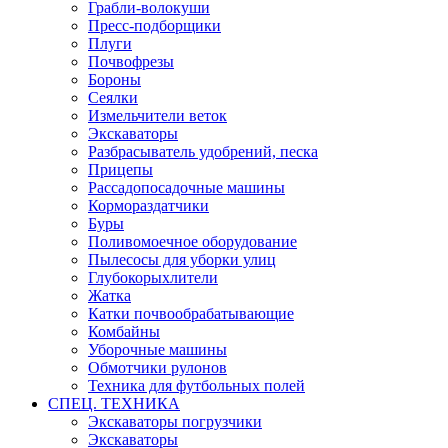
Грабли-волокуши
Пресс-подборщики
Плуги
Почвофрезы
Бороны
Сеялки
Измельчители веток
Экскаваторы
Разбрасыватель удобрений, песка
Прицепы
Рассадопосадочные машины
Кормораздатчики
Буры
Поливомоечное оборудование
Пылесосы для уборки улиц
Глубокорыхлители
Жатка
Катки почвообрабатывающие
Комбайны
Уборочные машины
Обмотчики рулонов
Техника для футбольных полей
СПЕЦ. ТЕХНИКА
Экскаваторы погрузчики
Экскаваторы