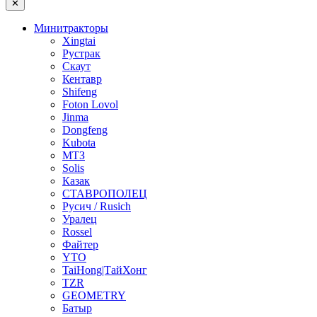
✕
Минитракторы
Xingtai
Рустрак
Скаут
Кентавр
Shifeng
Foton Lovol
Jinma
Dongfeng
Kubota
МТЗ
Solis
Казак
СТАВРОПОЛЕЦ
Русич / Rusich
Уралец
Rossel
Файтер
YTO
TaiHong|ТайХонг
TZR
GEOMETRY
Батыр