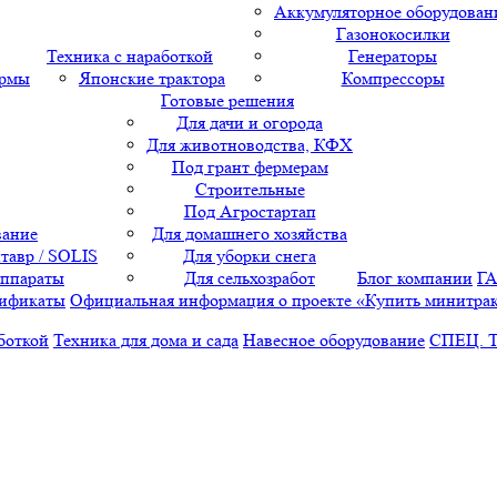
Аккумуляторное оборудован
Газонокосилки
Техника с наработкой
Генераторы
ормы
Японские трактора
Компрессоры
Готовые решения
Для дачи и огорода
Для животноводства, КФХ
Под грант фермерам
Строительные
Под Агростартап
вание
Для домашнего хозяйства
тавр / SOLIS
Для уборки снега
аппараты
Для сельхозработ
Блог компании
Г
ификаты
Официальная информация о проекте «Купить минитра
боткой
Техника для дома и сада
Навесное оборудование
СПЕЦ. 