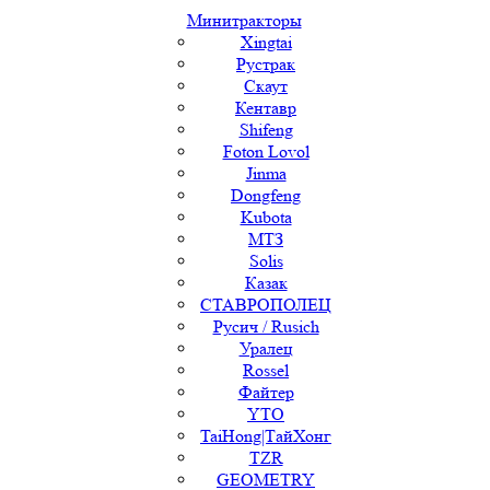
Минитракторы
Xingtai
Рустрак
Скаут
Кентавр
Shifeng
Foton Lovol
Jinma
Dongfeng
Kubota
МТЗ
Solis
Казак
СТАВРОПОЛЕЦ
Русич / Rusich
Уралец
Rossel
Файтер
YTO
TaiHong|ТайХонг
TZR
GEOMETRY