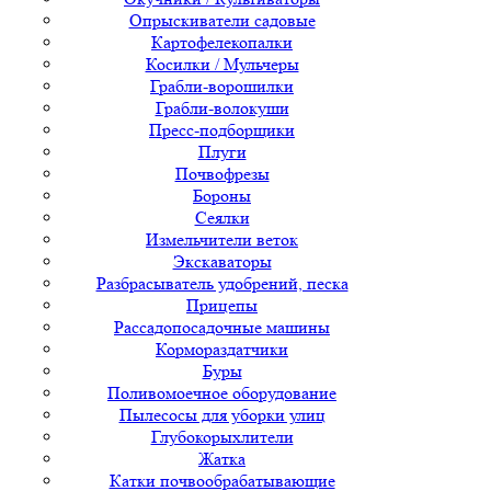
Опрыскиватели садовые
Картофелекопалки
Косилки / Мульчеры
Грабли-ворошилки
Грабли-волокуши
Пресс-подборщики
Плуги
Почвофрезы
Бороны
Сеялки
Измельчители веток
Экскаваторы
Разбрасыватель удобрений, песка
Прицепы
Рассадопосадочные машины
Кормораздатчики
Буры
Поливомоечное оборудование
Пылесосы для уборки улиц
Глубокорыхлители
Жатка
Катки почвообрабатывающие