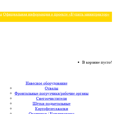
ы
Официальная информация о проекте «Купить минитрактор»
В корзине пусто!
Навесное оборудование
Отвалы
Фронтальные погрузчики/рабочие органы
Снегоочистители
Щётки подметальные
Картофелесажалки
Окучники / Культиваторы