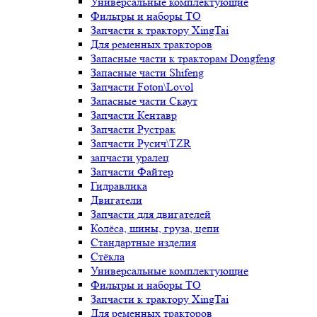
Универсальные комплектующие
Фильтры и наборы ТО
Запчасти к трактору XingTai
Для ременных тракторов
Запасные части к тракторам Dongfeng
Запасные части Shifeng
Запчасти Foton\Lovol
Запасные части Скаут
Запчасти Кентавр
Запчасти Рустрак
Запчасти Русич\TZR
запчасти уралец
Запчасти Файтер
Гидравлика
Двигатели
Запчасти для двигателей
Колёса, шины, груза, цепи
Стандартные изделия
Стёкла
Универсальные комплектующие
Фильтры и наборы ТО
Запчасти к трактору XingTai
Для ременных тракторов