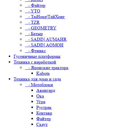
- Файтер
- YTO
- TaiHong|ТайХонг
- TZR
- GEOMETRY
- Батыр
- SADIN AUMAHR
- SADIN AOMOH
- Феникс
Гусеничные платформы
Техника с наработкой
- Японские трактора
Kubota
Техника для дома и сада
- Мотоблоки
Авангард
Ока
Угра
Рустрак
Кентавр
Файтер
Скаут