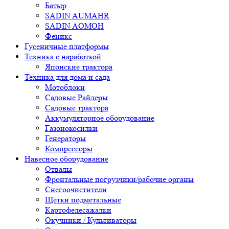
Батыр
SADIN AUMAHR
SADIN AOMOH
Феникс
Гусеничные платформы
Техника с наработкой
Японские трактора
Техника для дома и сада
Мотоблоки
Садовые Райдеры
Садовые трактора
Аккумуляторное оборудование
Газонокосилки
Генераторы
Компрессоры
Навесное оборудование
Отвалы
Фронтальные погрузчики/рабочие органы
Снегоочистители
Щётки подметальные
Картофелесажалки
Окучники / Культиваторы