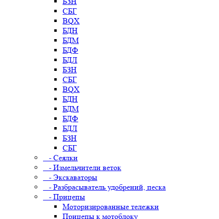
БЗН
СБГ
BQX
БДН
БДМ
БДФ
БДЛ
БЗН
СБГ
BQX
БДН
БДМ
БДФ
БДЛ
БЗН
СБГ
- Сеялки
- Измельчители веток
- Экскаваторы
- Разбрасыватель удобрений, песка
- Прицепы
Моторизированные тележки
Прицепы к мотоблоку