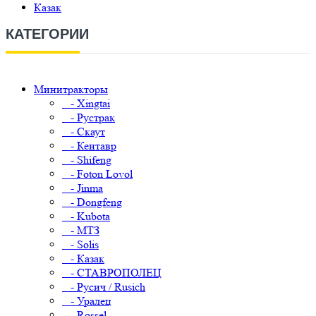
Казак
КАТЕГОРИИ
Минитракторы
- Xingtai
- Рустрак
- Скаут
- Кентавр
- Shifeng
- Foton Lovol
- Jinma
- Dongfeng
- Kubota
- МТЗ
- Solis
- Казак
- СТАВРОПОЛЕЦ
- Русич / Rusich
- Уралец
- Rossel