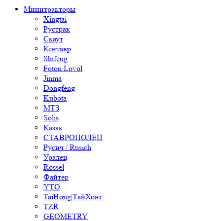
Минитракторы
Xingtai
Рустрак
Скаут
Кентавр
Shifeng
Foton Lovol
Jinma
Dongfeng
Kubota
МТЗ
Solis
Казак
СТАВРОПОЛЕЦ
Русич / Rusich
Уралец
Rossel
Файтер
YTO
TaiHong|ТайХонг
TZR
GEOMETRY