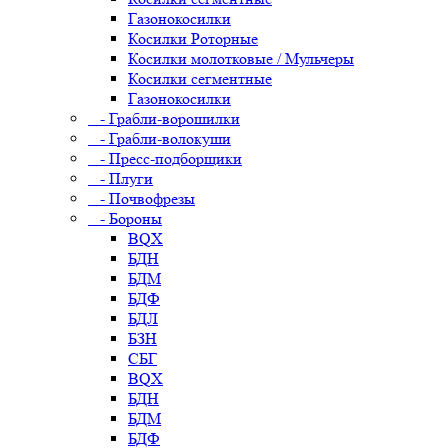
Газонокосилки
Косилки Роторные
Косилки молотковые / Мульчеры
Косилки сегментные
Газонокосилки
- Грабли-ворошилки
- Грабли-волокуши
- Пресс-подборщики
- Плуги
- Почвофрезы
- Бороны
BQX
БДН
БДМ
БДФ
БДЛ
БЗН
СБГ
BQX
БДН
БДМ
БДФ