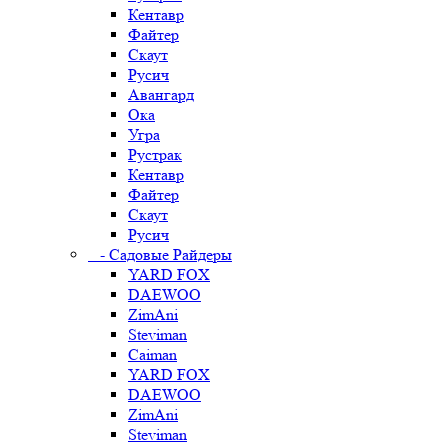
Кентавр
Файтер
Скаут
Русич
Авангард
Ока
Угра
Рустрак
Кентавр
Файтер
Скаут
Русич
- Садовые Райдеры
YARD FOX
DAEWOO
ZimAni
Steviman
Caiman
YARD FOX
DAEWOO
ZimAni
Steviman