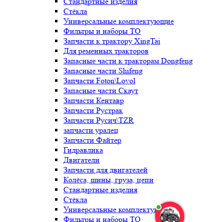
Стандартные изделия
Стёкла
Универсальные комплектующие
Фильтры и наборы ТО
Запчасти к трактору XingTai
Для ременных тракторов
Запасные части к тракторам Dongfeng
Запасные части Shifeng
Запчасти Foton\Lovol
Запасные части Скаут
Запчасти Кентавр
Запчасти Рустрак
Запчасти Русич\TZR
запчасти уралец
Запчасти Файтер
Гидравлика
Двигатели
Запчасти для двигателей
Колёса, шины, груза, цепи
Стандартные изделия
Стёкла
Универсальные комплектующие
Фильтры и наборы ТО