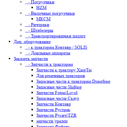
- Погрузчики
HZM
- Вилочные погрузчики
МКСМ
- Ричтраки
- Штабелеры
- Транспортировщики паллет
Доп. оборудование
- к тракторам Кентавр / SOLIS
- Доильные аппараты
Заказать запчасти
- Запчасти к тракторам
Запчасти к трактору XingTai
Для ременных тракторов
Запасные части к тракторам Dongfeng
Запасные части Shifeng
Запчасти Foton\Lovol
Запасные части Скаут
Запчасти Кентавр
Запчасти Рустрак
Запчасти Русич\TZR
запчасти уралец
Запчасти Файтер