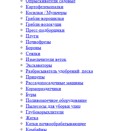
Опрыскиватели садовые
Картофелекопалки
Косилки / Мульчеры
Грабли-ворошилки
Грабли-волокуши
Пресс-подборщики
Плуги
Почвофрезы
Бороны
Сеялки
Измельчители веток
Экскаваторы
Разбрасыватель удобрений, песка
Прицепы
Рассадопосадочные машины
Кормораздатчики
Буры
Поливомоечное оборудование
Пылесосы для уборки улиц
Глубокорыхлители
Жатка
Катки почвообрабатывающие
Комбайны