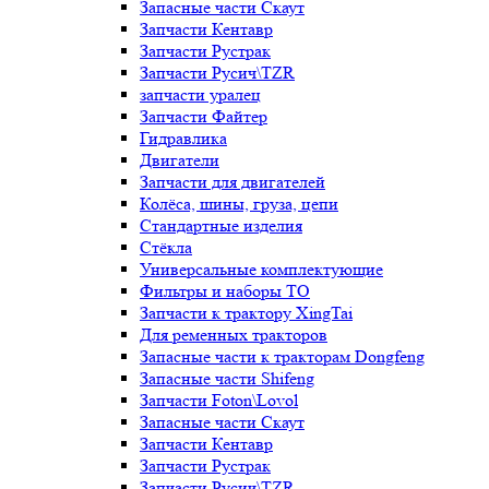
Запасные части Скаут
Запчасти Кентавр
Запчасти Рустрак
Запчасти Русич\TZR
запчасти уралец
Запчасти Файтер
Гидравлика
Двигатели
Запчасти для двигателей
Колёса, шины, груза, цепи
Стандартные изделия
Стёкла
Универсальные комплектующие
Фильтры и наборы ТО
Запчасти к трактору XingTai
Для ременных тракторов
Запасные части к тракторам Dongfeng
Запасные части Shifeng
Запчасти Foton\Lovol
Запасные части Скаут
Запчасти Кентавр
Запчасти Рустрак
Запчасти Русич\TZR