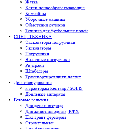
Жатка
Катки почвообрабатывающие
Комбайны
Уборочные машины
Обмотчики рулонов
Техника для футбольных полей
СПЕЦ. ТЕХНИКА
Экскаваторы погрузчики
Экскаваторы
Погрузчики
Вилочные погрузчики
Ричтраки
Штабелеры
Транспортировщики паллет
Доп. оборудование
к тракторам Кентавр / SOLIS
Доильные аппараты
Готовые решения
Для дачи и огорода
Для животноводства, КФХ
Под грант фермерам
Строительные
Под Агростартап