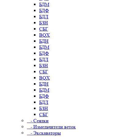
БДМ
БДФ
БДЛ
БЗН
СБГ
BQX
БДН
БДМ
БДФ
БДЛ
БЗН
СБГ
BQX
БДН
БДМ
БДФ
БДЛ
БЗН
СБГ
- Сеялки
- Измельчители веток
- Экскаваторы