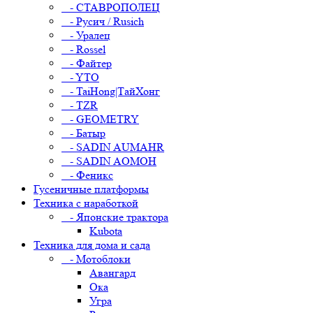
- СТАВРОПОЛЕЦ
- Русич / Rusich
- Уралец
- Rossel
- Файтер
- YTO
- TaiHong|ТайХонг
- TZR
- GEOMETRY
- Батыр
- SADIN AUMAHR
- SADIN AOMOH
- Феникс
Гусеничные платформы
Техника с наработкой
- Японские трактора
Kubota
Техника для дома и сада
- Мотоблоки
Авангард
Ока
Угра