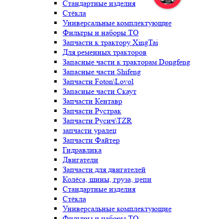
Стандартные изделия
Стёкла
Универсальные комплектующие
Фильтры и наборы ТО
Запчасти к трактору XingTai
Для ременных тракторов
Запасные части к тракторам Dongfeng
Запасные части Shifeng
Запчасти Foton\Lovol
Запасные части Скаут
Запчасти Кентавр
Запчасти Рустрак
Запчасти Русич\TZR
запчасти уралец
Запчасти Файтер
Гидравлика
Двигатели
Запчасти для двигателей
Колёса, шины, груза, цепи
Стандартные изделия
Стёкла
Универсальные комплектующие
Фильтры и наборы ТО