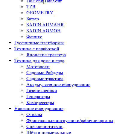
TaiHong|ТайХонг
TZR
GEOMETRY
Батыр
SADIN AUMAHR
SADIN AOMOH
Феникс
Гусеничные платформы
Техника с наработкой
Японские трактора
Техника для дома и сада
Мотоблоки
Садовые Райдеры
Садовые трактора
Аккумуляторное оборудование
Газонокосилки
Генераторы
Компрессоры
Навесное оборудование
Отвалы
Фронтальные погрузчики/рабочие органы
Снегоочистители
Щётки подметальные