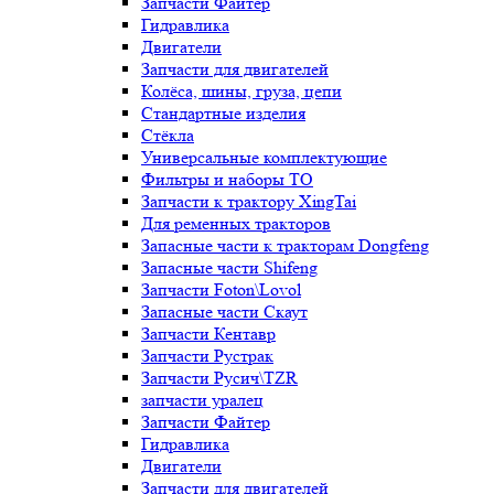
Запчасти Файтер
Гидравлика
Двигатели
Запчасти для двигателей
Колёса, шины, груза, цепи
Стандартные изделия
Стёкла
Универсальные комплектующие
Фильтры и наборы ТО
Запчасти к трактору XingTai
Для ременных тракторов
Запасные части к тракторам Dongfeng
Запасные части Shifeng
Запчасти Foton\Lovol
Запасные части Скаут
Запчасти Кентавр
Запчасти Рустрак
Запчасти Русич\TZR
запчасти уралец
Запчасти Файтер
Гидравлика
Двигатели
Запчасти для двигателей