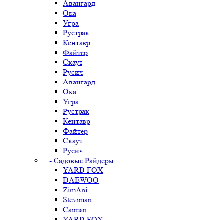
Авангард
Ока
Угра
Рустрак
Кентавр
Файтер
Скаут
Русич
Авангард
Ока
Угра
Рустрак
Кентавр
Файтер
Скаут
Русич
- Садовые Райдеры
YARD FOX
DAEWOO
ZimAni
Steviman
Caiman
YARD FOX