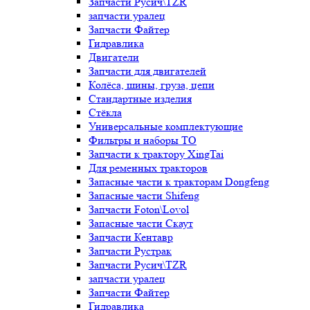
Запчасти Русич\TZR
запчасти уралец
Запчасти Файтер
Гидравлика
Двигатели
Запчасти для двигателей
Колёса, шины, груза, цепи
Стандартные изделия
Стёкла
Универсальные комплектующие
Фильтры и наборы ТО
Запчасти к трактору XingTai
Для ременных тракторов
Запасные части к тракторам Dongfeng
Запасные части Shifeng
Запчасти Foton\Lovol
Запасные части Скаут
Запчасти Кентавр
Запчасти Рустрак
Запчасти Русич\TZR
запчасти уралец
Запчасти Файтер
Гидравлика