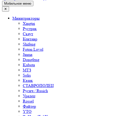
Мобильное меню
✕
Минитракторы
Xingtai
Рустрак
Скаут
Кентавр
Shifeng
Foton Lovol
Jinma
Dongfeng
Kubota
МТЗ
Solis
Казак
СТАВРОПОЛЕЦ
Русич / Rusich
Уралец
Rossel
Файтер
YTO