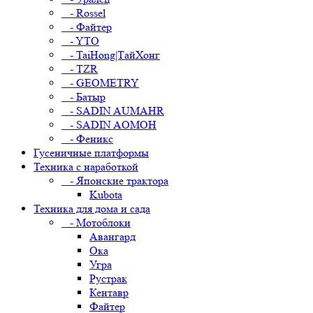
- Rossel
- Файтер
- YTO
- TaiHong|ТайХонг
- TZR
- GEOMETRY
- Батыр
- SADIN AUMAHR
- SADIN AOMOH
- Феникс
Гусеничные платформы
Техника с наработкой
- Японские трактора
Kubota
Техника для дома и сада
- Мотоблоки
Авангард
Ока
Угра
Рустрак
Кентавр
Файтер