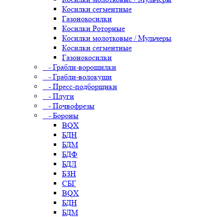
Косилки сегментные
Газонокосилки
Косилки Роторные
Косилки молотковые / Мульчеры
Косилки сегментные
Газонокосилки
- Грабли-ворошилки
- Грабли-волокуши
- Пресс-подборщики
- Плуги
- Почвофрезы
- Бороны
BQX
БДН
БДМ
БДФ
БДЛ
БЗН
СБГ
BQX
БДН
БДМ