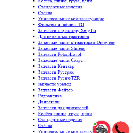
Колёса, шины, груза, цепи
Стандартные изделия
Стёкла
Универсальные комплектующие
Фильтры и наборы ТО
Запчасти к трактору XingTai
Для ременных тракторов
Запасные части к тракторам Dongfeng
Запасные части Shifeng
Запчасти Foton\Lovol
Запасные части Скаут
Запчасти Кентавр
Запчасти Рустрак
Запчасти Русич\TZR
запчасти уралец
Запчасти Файтер
Гидравлика
Двигатели
Запчасти для двигателей
Колёса, шины, груза, цепи
Стандартные изделия
Стёкла
Универсальные комплектующие