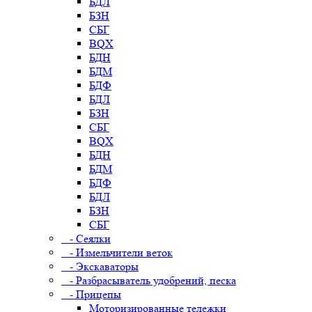
БДЛ
БЗН
СБГ
BQX
БДН
БДМ
БДФ
БДЛ
БЗН
СБГ
BQX
БДН
БДМ
БДФ
БДЛ
БЗН
СБГ
- Сеялки
- Измельчители веток
- Экскаваторы
- Разбрасыватель удобрений, песка
- Прицепы
Моторизированные тележки