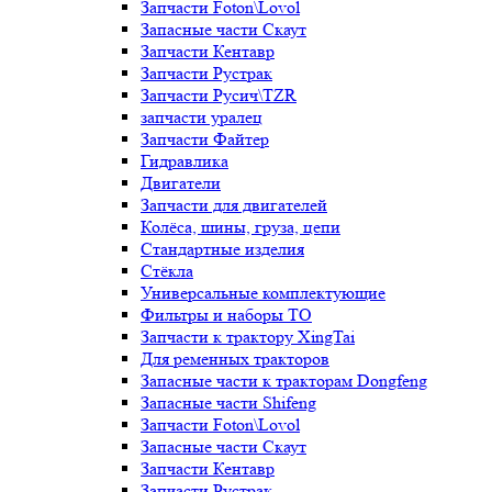
Запчасти Foton\Lovol
Запасные части Скаут
Запчасти Кентавр
Запчасти Рустрак
Запчасти Русич\TZR
запчасти уралец
Запчасти Файтер
Гидравлика
Двигатели
Запчасти для двигателей
Колёса, шины, груза, цепи
Стандартные изделия
Стёкла
Универсальные комплектующие
Фильтры и наборы ТО
Запчасти к трактору XingTai
Для ременных тракторов
Запасные части к тракторам Dongfeng
Запасные части Shifeng
Запчасти Foton\Lovol
Запасные части Скаут
Запчасти Кентавр
Запчасти Рустрак