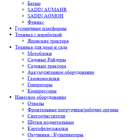
Батыр
SADIN AUMAHR
SADIN AOMOH
Феникс
Гусеничные платформы
Техника с наработкой
Японские трактора
Техника для дома и сада
Мотоблоки
Садовые Райдеры
Садовые трактора
Аккумуляторное оборудование
Газонокосилки
Генераторы
Компрессоры
Навесное оборудование
Отвалы
Фронтальные погрузчики/рабочие органы
Снегоочистители
Щётки подметальные
Картофелесажалки
Окучники / Культиваторы