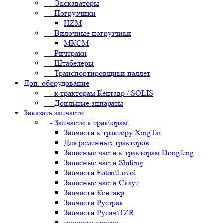
- Экскаваторы
- Погрузчики
HZM
- Вилочные погрузчики
МКСМ
- Ричтраки
- Штабелеры
- Транспортировщики паллет
Доп. оборудование
- к тракторам Кентавр / SOLIS
- Доильные аппараты
Заказать запчасти
- Запчасти к тракторам
Запчасти к трактору XingTai
Для ременных тракторов
Запасные части к тракторам Dongfeng
Запасные части Shifeng
Запчасти Foton\Lovol
Запасные части Скаут
Запчасти Кентавр
Запчасти Рустрак
Запчасти Русич\TZR
запчасти уралец