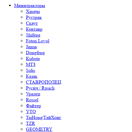
Минитракторы
Xingtai
Рустрак
Скаут
Кентавр
Shifeng
Foton Lovol
Jinma
Dongfeng
Kubota
МТЗ
Solis
Казак
СТАВРОПОЛЕЦ
Русич / Rusich
Уралец
Rossel
Файтер
YTO
TaiHong|ТайХонг
TZR
GEOMETRY