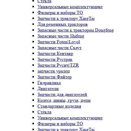
Стёкла
Универсальные комплектующие
Фильтры и наборы ТО
Запчасти к трактору XingTai
Для ременных тракторов
Запасные части к тракторам Dongfeng
Запасные части Shifeng
Запчасти Foton\Lovol
Запасные части Скаут
Запчасти Кентавр
Запчасти Рустрак
Запчасти Русич\TZR
запчасти уралец
Запчасти Файтер
Гидравлика
Двигатели
Запчасти для двигателей
Колёса, шины, груза, цепи
Стандартные изделия
Стёкла
Универсальные комплектующие
Фильтры и наборы ТО
Запчасти к трактору XingTai