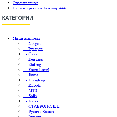
Строительные
На базе трактора Кентавр 444
КАТЕГОРИИ
Минитракторы
- Xingtai
- Рустрак
- Скаут
- Кентавр
- Shifeng
- Foton Lovol
- Jinma
- Dongfeng
- Kubota
- МТЗ
- Solis
- Казак
- СТАВРОПОЛЕЦ
- Русич / Rusich
- Уралец