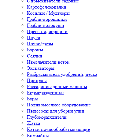
Опрыскиватели садовые
Картофелекопалки
Косилки / Мульчеры
Грабли-ворошилки
Грабли-волокуши
Пресс-подборщики
Плуги
Почвофрезы
Бороны
Сеялки
Измельчители веток
Экскаваторы
Разбрасыватель удобрений, песка
Прицепы
Рассадопосадочные машины
Кормораздатчики
Буры
Поливомоечное оборудование
Пылесосы для уборки улиц
Глубокорыхлители
Жатка
Катки почвообрабатывающие
Комбайны