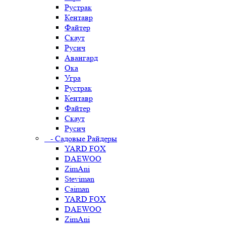
Рустрак
Кентавр
Файтер
Скаут
Русич
Авангард
Ока
Угра
Рустрак
Кентавр
Файтер
Скаут
Русич
- Садовые Райдеры
YARD FOX
DAEWOO
ZimAni
Steviman
Caiman
YARD FOX
DAEWOO
ZimAni