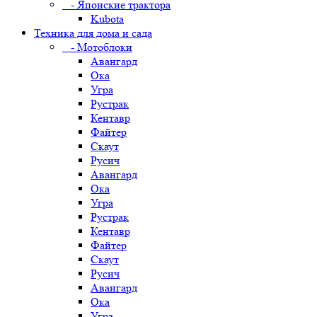
- Японские трактора
Kubota
Техника для дома и сада
- Мотоблоки
Авангард
Ока
Угра
Рустрак
Кентавр
Файтер
Скаут
Русич
Авангард
Ока
Угра
Рустрак
Кентавр
Файтер
Скаут
Русич
Авангард
Ока
Угра