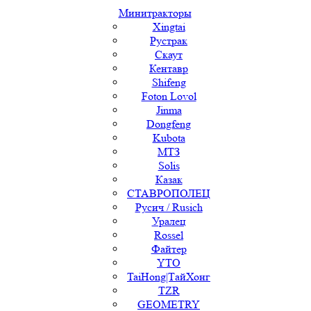
Минитракторы
Xingtai
Рустрак
Скаут
Кентавр
Shifeng
Foton Lovol
Jinma
Dongfeng
Kubota
МТЗ
Solis
Казак
СТАВРОПОЛЕЦ
Русич / Rusich
Уралец
Rossel
Файтер
YTO
TaiHong|ТайХонг
TZR
GEOMETRY