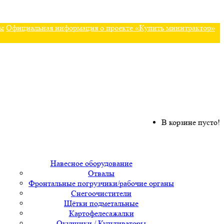
ы
Официальная информация о проекте «Купить минитрактор»
В корзине пусто!
Навесное оборудование
Отвалы
Фронтальные погрузчики/рабочие органы
Снегоочистители
Щётки подметальные
Картофелесажалки
Окучники / Культиваторы