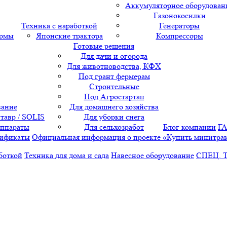
Аккумуляторное оборудован
Газонокосилки
Техника с наработкой
Генераторы
ормы
Японские трактора
Компрессоры
Готовые решения
Для дачи и огорода
Для животноводства, КФХ
Под грант фермерам
Строительные
Под Агростартап
вание
Для домашнего хозяйства
тавр / SOLIS
Для уборки снега
аппараты
Для сельхозработ
Блог компании
Г
ификаты
Официальная информация о проекте «Купить минитра
боткой
Техника для дома и сада
Навесное оборудование
СПЕЦ. 