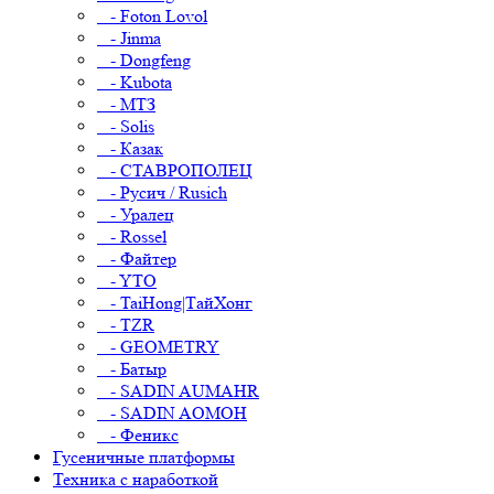
- Foton Lovol
- Jinma
- Dongfeng
- Kubota
- МТЗ
- Solis
- Казак
- СТАВРОПОЛЕЦ
- Русич / Rusich
- Уралец
- Rossel
- Файтер
- YTO
- TaiHong|ТайХонг
- TZR
- GEOMETRY
- Батыр
- SADIN AUMAHR
- SADIN AOMOH
- Феникс
Гусеничные платформы
Техника с наработкой