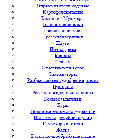
Опрыскиватели садовые
Картофелекопалки
Косилки / Мульчеры
Грабли-ворошилки
Грабли-волокуши
Пресс-подборщики
Плуги
Почвофрезы
Бороны
Сеялки
Измельчители веток
Экскаваторы
Разбрасыватель удобрений, песка
Прицепы
Рассадопосадочные машины
Кормораздатчики
Буры
Поливомоечное оборудование
Пылесосы для уборки улиц
Глубокорыхлители
Жатка
Катки почвообрабатывающие