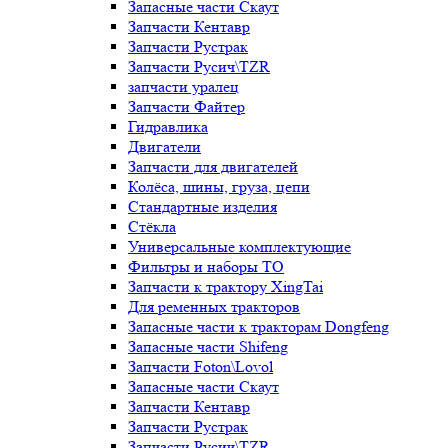
Запасные части Скаут
Запчасти Кентавр
Запчасти Рустрак
Запчасти Русич\TZR
запчасти уралец
Запчасти Файтер
Гидравлика
Двигатели
Запчасти для двигателей
Колёса, шины, груза, цепи
Стандартные изделия
Стёкла
Универсальные комплектующие
Фильтры и наборы ТО
Запчасти к трактору XingTai
Для ременных тракторов
Запасные части к тракторам Dongfeng
Запасные части Shifeng
Запчасти Foton\Lovol
Запасные части Скаут
Запчасти Кентавр
Запчасти Рустрак
Запчасти Русич\TZR