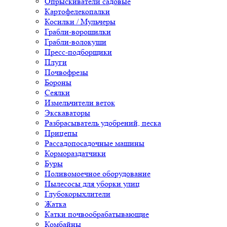
Опрыскиватели садовые
Картофелекопалки
Косилки / Мульчеры
Грабли-ворошилки
Грабли-волокуши
Пресс-подборщики
Плуги
Почвофрезы
Бороны
Сеялки
Измельчители веток
Экскаваторы
Разбрасыватель удобрений, песка
Прицепы
Рассадопосадочные машины
Кормораздатчики
Буры
Поливомоечное оборудование
Пылесосы для уборки улиц
Глубокорыхлители
Жатка
Катки почвообрабатывающие
Комбайны