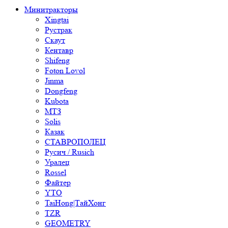
Минитракторы
Xingtai
Рустрак
Скаут
Кентавр
Shifeng
Foton Lovol
Jinma
Dongfeng
Kubota
МТЗ
Solis
Казак
СТАВРОПОЛЕЦ
Русич / Rusich
Уралец
Rossel
Файтер
YTO
TaiHong|ТайХонг
TZR
GEOMETRY