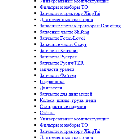
Универсальные комплектующие
Фильтры и наборы ТО
Запчасти к трактору XingTai
Для ременных тракторов
Запасные части к тракторам Dongfeng
Запасные части Shifeng
Запчасти Foton\Lovol
Запасные части Скаут
Запчасти Кентавр
Запчасти Рустрак
Запчасти Русич\TZR
запчасти уралец
Запчасти Файтер
Гидравлика
Двигатели
Запчасти для двигателей
Колёса, шины, груза, цепи
Стандартные изделия
Стёкла
Универсальные комплектующие
Фильтры и наборы ТО
Запчасти к трактору XingTai
Для ременных тракторов