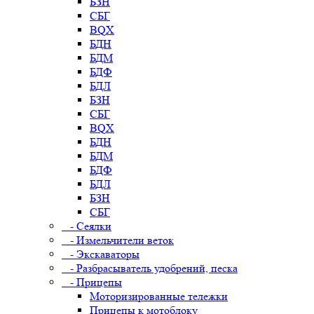
БЗН
СБГ
BQX
БДН
БДМ
БДФ
БДЛ
БЗН
СБГ
BQX
БДН
БДМ
БДФ
БДЛ
БЗН
СБГ
- Сеялки
- Измельчители веток
- Экскаваторы
- Разбрасыватель удобрений, песка
- Прицепы
Моторизированные тележки
Прицепы к мотоблоку