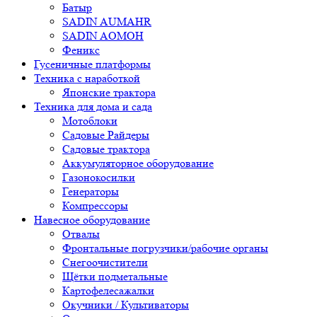
Батыр
SADIN AUMAHR
SADIN AOMOH
Феникс
Гусеничные платформы
Техника с наработкой
Японские трактора
Техника для дома и сада
Мотоблоки
Садовые Райдеры
Садовые трактора
Аккумуляторное оборудование
Газонокосилки
Генераторы
Компрессоры
Навесное оборудование
Отвалы
Фронтальные погрузчики/рабочие органы
Снегоочистители
Щётки подметальные
Картофелесажалки
Окучники / Культиваторы