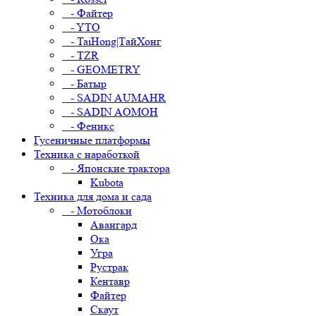
- Файтер
- YTO
- TaiHong|ТайХонг
- TZR
- GEOMETRY
- Батыр
- SADIN AUMAHR
- SADIN AOMOH
- Феникс
Гусеничные платформы
Техника с наработкой
- Японские трактора
Kubota
Техника для дома и сада
- Мотоблоки
Авангард
Ока
Угра
Рустрак
Кентавр
Файтер
Скаут