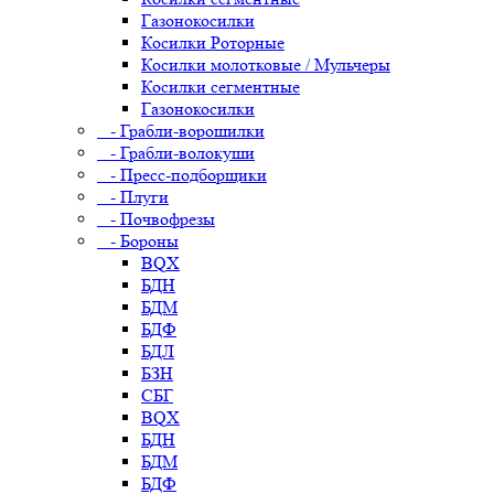
Газонокосилки
Косилки Роторные
Косилки молотковые / Мульчеры
Косилки сегментные
Газонокосилки
- Грабли-ворошилки
- Грабли-волокуши
- Пресс-подборщики
- Плуги
- Почвофрезы
- Бороны
BQX
БДН
БДМ
БДФ
БДЛ
БЗН
СБГ
BQX
БДН
БДМ
БДФ