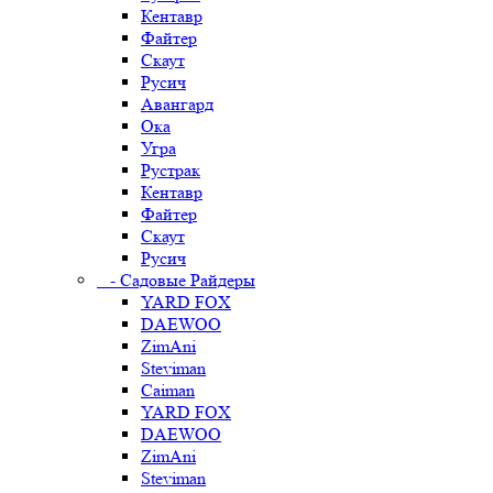
Кентавр
Файтер
Скаут
Русич
Авангард
Ока
Угра
Рустрак
Кентавр
Файтер
Скаут
Русич
- Садовые Райдеры
YARD FOX
DAEWOO
ZimAni
Steviman
Caiman
YARD FOX
DAEWOO
ZimAni
Steviman