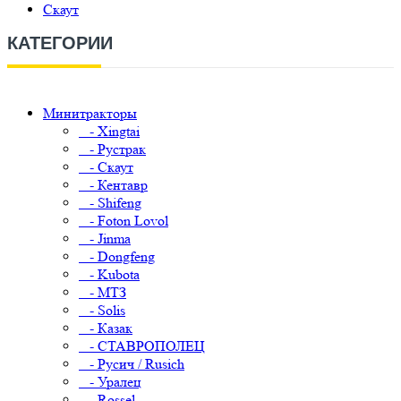
Скаут
КАТЕГОРИИ
Минитракторы
- Xingtai
- Рустрак
- Скаут
- Кентавр
- Shifeng
- Foton Lovol
- Jinma
- Dongfeng
- Kubota
- МТЗ
- Solis
- Казак
- СТАВРОПОЛЕЦ
- Русич / Rusich
- Уралец
- Rossel