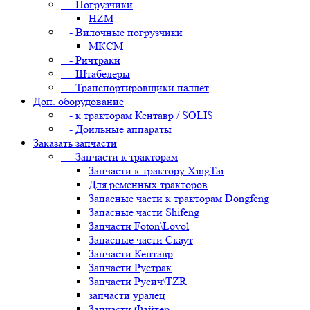
- Погрузчики
HZM
- Вилочные погрузчики
МКСМ
- Ричтраки
- Штабелеры
- Транспортировщики паллет
Доп. оборудование
- к тракторам Кентавр / SOLIS
- Доильные аппараты
Заказать запчасти
- Запчасти к тракторам
Запчасти к трактору XingTai
Для ременных тракторов
Запасные части к тракторам Dongfeng
Запасные части Shifeng
Запчасти Foton\Lovol
Запасные части Скаут
Запчасти Кентавр
Запчасти Рустрак
Запчасти Русич\TZR
запчасти уралец
Запчасти Файтер