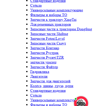
Стандартные изделия
Стёкла
Универсальные комплектующие
Фильтры и наборы ТО
Запчасти к трактору XingTai
Для ременных тракторов
Запасные части к тракторам Dongfeng
Запасные части Shifeng
Запчасти Foton\Lovol
Запасные части Скаут
Запчасти Кентавр
Запчасти Рустрак
Запчасти Русич\TZR
запчасти уралец
Запчасти Файтер
Гидравлика
Двигатели
Запчасти для двигателей
Колёса, шины, груза, цепи
Стандартные изделия
Стёкла
Универсальные комплектующие
Фильтры и наборы ТО