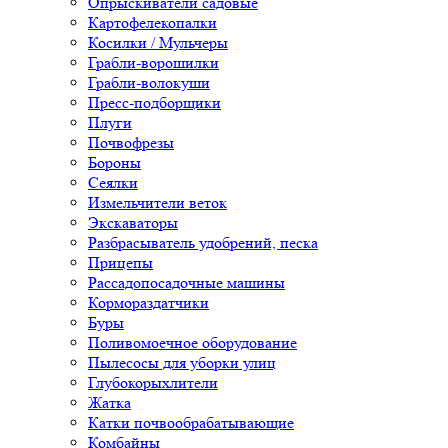
Опрыскиватели садовые
Картофелекопалки
Косилки / Мульчеры
Грабли-ворошилки
Грабли-волокуши
Пресс-подборщики
Плуги
Почвофрезы
Бороны
Сеялки
Измельчители веток
Экскаваторы
Разбрасыватель удобрений, песка
Прицепы
Рассадопосадочные машины
Кормораздатчики
Буры
Поливомоечное оборудование
Пылесосы для уборки улиц
Глубокорыхлители
Жатка
Катки почвообрабатывающие
Комбайны