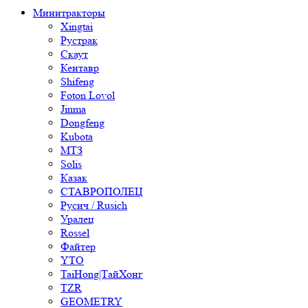
Минитракторы
Xingtai
Рустрак
Скаут
Кентавр
Shifeng
Foton Lovol
Jinma
Dongfeng
Kubota
МТЗ
Solis
Казак
СТАВРОПОЛЕЦ
Русич / Rusich
Уралец
Rossel
Файтер
YTO
TaiHong|ТайХонг
TZR
GEOMETRY