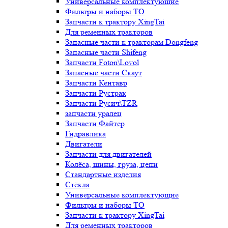
Универсальные комплектующие
Фильтры и наборы ТО
Запчасти к трактору XingTai
Для ременных тракторов
Запасные части к тракторам Dongfeng
Запасные части Shifeng
Запчасти Foton\Lovol
Запасные части Скаут
Запчасти Кентавр
Запчасти Рустрак
Запчасти Русич\TZR
запчасти уралец
Запчасти Файтер
Гидравлика
Двигатели
Запчасти для двигателей
Колёса, шины, груза, цепи
Стандартные изделия
Стёкла
Универсальные комплектующие
Фильтры и наборы ТО
Запчасти к трактору XingTai
Для ременных тракторов