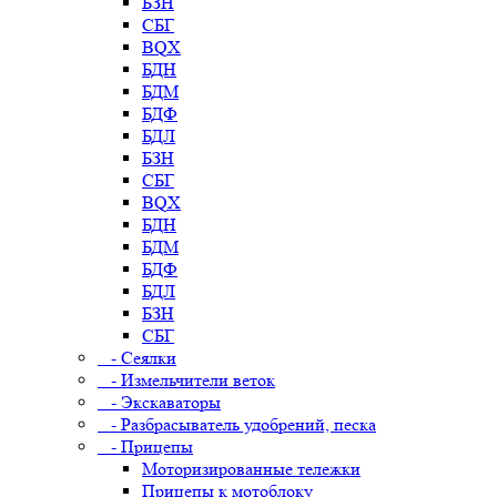
БЗН
СБГ
BQX
БДН
БДМ
БДФ
БДЛ
БЗН
СБГ
BQX
БДН
БДМ
БДФ
БДЛ
БЗН
СБГ
- Сеялки
- Измельчители веток
- Экскаваторы
- Разбрасыватель удобрений, песка
- Прицепы
Моторизированные тележки
Прицепы к мотоблоку