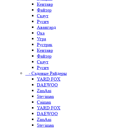
Кентавр
Файтер
Скаут
Русич
Авангард
Ока
Угра
Рустрак
Кентавр
Файтер
Скаут
Русич
- Садовые Райдеры
YARD FOX
DAEWOO
ZimAni
Steviman
Caiman
YARD FOX
DAEWOO
ZimAni
Steviman