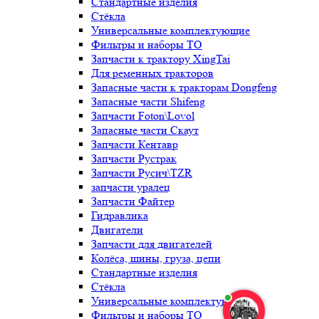
Стандартные изделия
Стёкла
Универсальные комплектующие
Фильтры и наборы ТО
Запчасти к трактору XingTai
Для ременных тракторов
Запасные части к тракторам Dongfeng
Запасные части Shifeng
Запчасти Foton\Lovol
Запасные части Скаут
Запчасти Кентавр
Запчасти Рустрак
Запчасти Русич\TZR
запчасти уралец
Запчасти Файтер
Гидравлика
Двигатели
Запчасти для двигателей
Колёса, шины, груза, цепи
Стандартные изделия
Стёкла
Универсальные комплектующие
Фильтры и наборы ТО