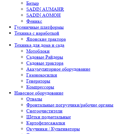
Батыр
SADIN AUMAHR
SADIN AOMOH
Феникс
Гусеничные платформы
Техника с наработкой
Японские трактора
Техника для дома и сада
Мотоблоки
Садовые Райдеры
Садовые трактора
Аккумуляторное оборудование
Газонокосилки
Генераторы
Компрессоры
Навесное оборудование
Отвалы
Фронтальные погрузчики/рабочие органы
Снегоочистители
Щётки подметальные
Картофелесажалки
Окучники / Культиваторы