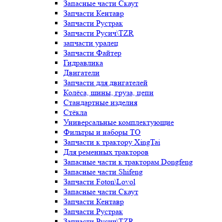
Запасные части Скаут
Запчасти Кентавр
Запчасти Рустрак
Запчасти Русич\TZR
запчасти уралец
Запчасти Файтер
Гидравлика
Двигатели
Запчасти для двигателей
Колёса, шины, груза, цепи
Стандартные изделия
Стёкла
Универсальные комплектующие
Фильтры и наборы ТО
Запчасти к трактору XingTai
Для ременных тракторов
Запасные части к тракторам Dongfeng
Запасные части Shifeng
Запчасти Foton\Lovol
Запасные части Скаут
Запчасти Кентавр
Запчасти Рустрак
Запчасти Русич\TZR