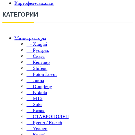
Картофелесажалки
КАТЕГОРИИ
Минитракторы
- Xingtai
- Рустрак
- Скаут
- Кентавр
- Shifeng
- Foton Lovol
- Jinma
- Dongfeng
- Kubota
- МТЗ
- Solis
- Казак
- СТАВРОПОЛЕЦ
- Русич / Rusich
- Уралец
- Rossel