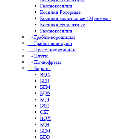
Газонокосилки
Косилки Роторные
Косилки молотковые / Мульчеры
Косилки сегментные
Газонокосилки
- Грабли-ворошилки
- Грабли-волокуши
- Пресс-подборщики
- Плуги
- Почвофрезы
- Бороны
BQX
БДН
БДМ
БДФ
БДЛ
БЗН
СБГ
BQX
БДН
БДМ
БДФ