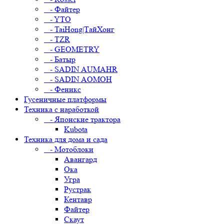
- Файтер
- YTO
- TaiHong|ТайХонг
- TZR
- GEOMETRY
- Батыр
- SADIN AUMAHR
- SADIN AOMOH
- Феникс
Гусеничные платформы
Техника с наработкой
- Японские трактора
Kubota
Техника для дома и сада
- Мотоблоки
Авангард
Ока
Угра
Рустрак
Кентавр
Файтер
Скаут