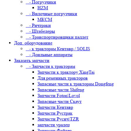
- Погрузчики
HZM
- Вилочные погрузчики
МКСМ
- Ричтраки
- Штабелеры
- Транспортировщики паллет
Доп. оборудование
- к тракторам Кентавр / SOLIS
- Доильные аппараты
Заказать запчасти
- Запчасти к тракторам
Запчасти к трактору XingTai
Для ременных тракторов
Запасные части к тракторам Dongfeng
Запасные части Shifeng
Запчасти Foton\Lovol
Запасные части Скаут
Запчасти Кентавр
Запчасти Рустрак
Запчасти Русич\TZR
запчасти уралец
Запчасти Файтер