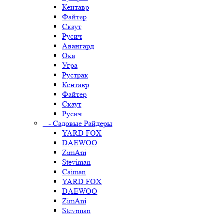
Кентавр
Файтер
Скаут
Русич
Авангард
Ока
Угра
Рустрак
Кентавр
Файтер
Скаут
Русич
- Садовые Райдеры
YARD FOX
DAEWOO
ZimAni
Steviman
Caiman
YARD FOX
DAEWOO
ZimAni
Steviman