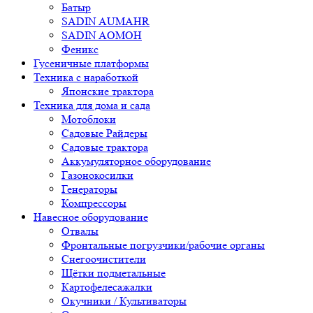
Батыр
SADIN AUMAHR
SADIN AOMOH
Феникс
Гусеничные платформы
Техника с наработкой
Японские трактора
Техника для дома и сада
Мотоблоки
Садовые Райдеры
Садовые трактора
Аккумуляторное оборудование
Газонокосилки
Генераторы
Компрессоры
Навесное оборудование
Отвалы
Фронтальные погрузчики/рабочие органы
Снегоочистители
Щётки подметальные
Картофелесажалки
Окучники / Культиваторы