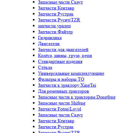
Запасные части Скаут
Запчасти Кентавр
Запчасти Рустрак
Запчасти Русич\TZR
запчасти уралец
Запчасти Файтер
Гидравлика
Двигатели
Запчасти для двигателей
Колёса, шины, груза, цепи
Стандартные изделия
Стёкла
Универсальные комплектующие
Фильтры и наборы ТО
Запчасти к трактору XingTai
Для ременных тракторов
Запасные части к тракторам Dongfeng
Запасные части Shifeng
Запчасти Foton\Lovol
Запасные части Скаут
Запчасти Кентавр
Запчасти Рустрак
Запчасти Русич\TZR