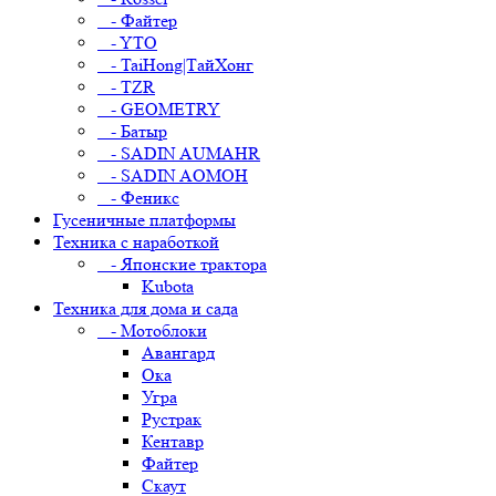
- Файтер
- YTO
- TaiHong|ТайХонг
- TZR
- GEOMETRY
- Батыр
- SADIN AUMAHR
- SADIN AOMOH
- Феникс
Гусеничные платформы
Техника с наработкой
- Японские трактора
Kubota
Техника для дома и сада
- Мотоблоки
Авангард
Ока
Угра
Рустрак
Кентавр
Файтер
Скаут