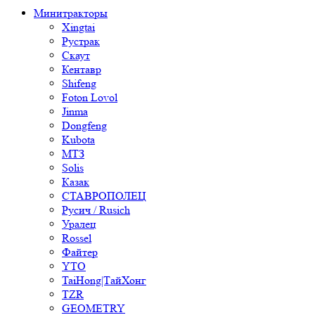
Минитракторы
Xingtai
Рустрак
Скаут
Кентавр
Shifeng
Foton Lovol
Jinma
Dongfeng
Kubota
МТЗ
Solis
Казак
СТАВРОПОЛЕЦ
Русич / Rusich
Уралец
Rossel
Файтер
YTO
TaiHong|ТайХонг
TZR
GEOMETRY