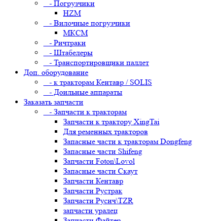
- Погрузчики
HZM
- Вилочные погрузчики
МКСМ
- Ричтраки
- Штабелеры
- Транспортировщики паллет
Доп. оборудование
- к тракторам Кентавр / SOLIS
- Доильные аппараты
Заказать запчасти
- Запчасти к тракторам
Запчасти к трактору XingTai
Для ременных тракторов
Запасные части к тракторам Dongfeng
Запасные части Shifeng
Запчасти Foton\Lovol
Запасные части Скаут
Запчасти Кентавр
Запчасти Рустрак
Запчасти Русич\TZR
запчасти уралец
Запчасти Файтер