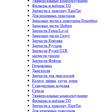
Универсальные комплектующие
Фильтры и наборы ТО
Запчасти к трактору XingTai
Для ременных тракторов
Запасные части к тракторам Dongfeng
Запасные части Shifeng
Запчасти Foton\Lovol
Запасные части Скаут
Запчасти Кентавр
Запчасти Рустрак
Запчасти Русич\TZR
запчасти уралец
Запчасти Файтер
Гидравлика
Двигатели
Запчасти для двигателей
Колёса, шины, груза, цепи
Стандартные изделия
Стёкла
Универсальные комплектующие
Фильтры и наборы ТО
Запчасти к трактору XingTai
Для ременных тракторов