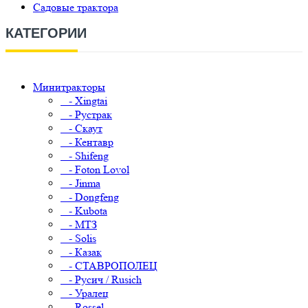
Садовые трактора
КАТЕГОРИИ
Минитракторы
- Xingtai
- Рустрак
- Скаут
- Кентавр
- Shifeng
- Foton Lovol
- Jinma
- Dongfeng
- Kubota
- МТЗ
- Solis
- Казак
- СТАВРОПОЛЕЦ
- Русич / Rusich
- Уралец
- Rossel