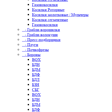
Газонокосилки
Косилки Роторные
Косилки молотковые / Мульчеры
Косилки сегментные
Газонокосилки
- Грабли-ворошилки
- Грабли-волокуши
- Пресс-подборщики
- Плуги
- Почвофрезы
- Бороны
BQX
БДН
БДМ
БДФ
БДЛ
БЗН
СБГ
BQX
БДН
БДМ
БДФ