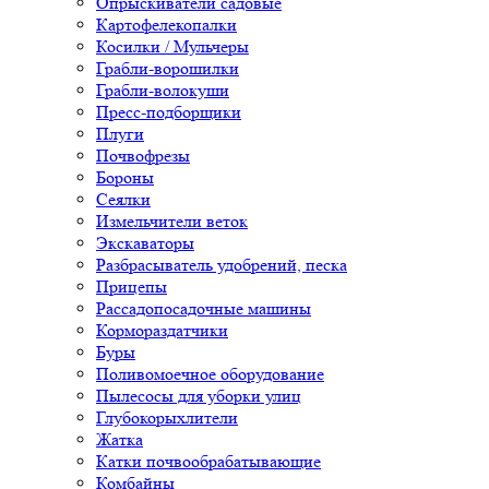
Опрыскиватели садовые
Картофелекопалки
Косилки / Мульчеры
Грабли-ворошилки
Грабли-волокуши
Пресс-подборщики
Плуги
Почвофрезы
Бороны
Сеялки
Измельчители веток
Экскаваторы
Разбрасыватель удобрений, песка
Прицепы
Рассадопосадочные машины
Кормораздатчики
Буры
Поливомоечное оборудование
Пылесосы для уборки улиц
Глубокорыхлители
Жатка
Катки почвообрабатывающие
Комбайны