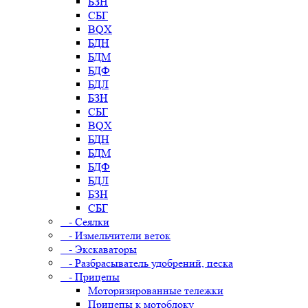
БЗН
СБГ
BQX
БДН
БДМ
БДФ
БДЛ
БЗН
СБГ
BQX
БДН
БДМ
БДФ
БДЛ
БЗН
СБГ
- Сеялки
- Измельчители веток
- Экскаваторы
- Разбрасыватель удобрений, песка
- Прицепы
Моторизированные тележки
Прицепы к мотоблоку