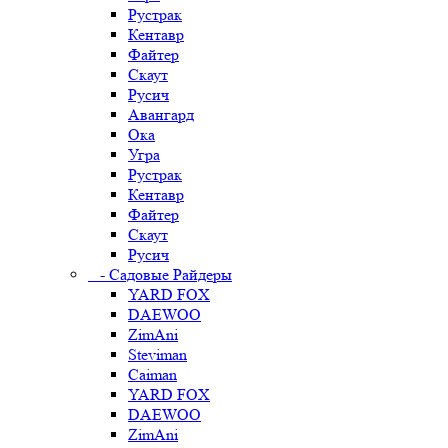
Рустрак
Кентавр
Файтер
Скаут
Русич
Авангард
Ока
Угра
Рустрак
Кентавр
Файтер
Скаут
Русич
- Садовые Райдеры
YARD FOX
DAEWOO
ZimAni
Steviman
Caiman
YARD FOX
DAEWOO
ZimAni