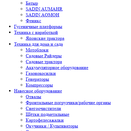
Батыр
SADIN AUMAHR
SADIN AOMOH
Феникс
Гусеничные платформы
Техника с наработкой
Японские трактора
Техника для дома и сада
Мотоблоки
Садовые Райдеры
Садовые трактора
Аккумуляторное оборудование
Газонокосилки
Генераторы
Компрессоры
Навесное оборудование
Отвалы
Фронтальные погрузчики/рабочие органы
Снегоочистители
Щётки подметальные
Картофелесажалки
Окучники / Культиваторы