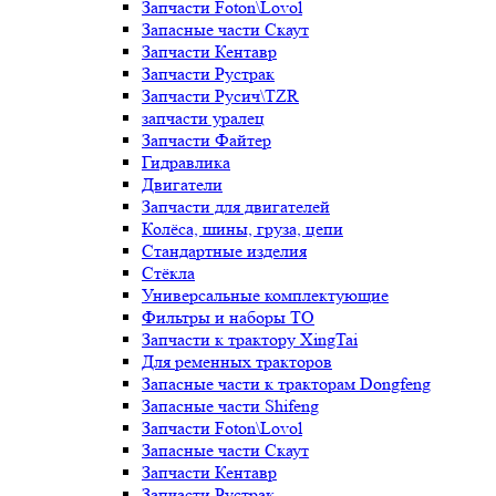
Запчасти Foton\Lovol
Запасные части Скаут
Запчасти Кентавр
Запчасти Рустрак
Запчасти Русич\TZR
запчасти уралец
Запчасти Файтер
Гидравлика
Двигатели
Запчасти для двигателей
Колёса, шины, груза, цепи
Стандартные изделия
Стёкла
Универсальные комплектующие
Фильтры и наборы ТО
Запчасти к трактору XingTai
Для ременных тракторов
Запасные части к тракторам Dongfeng
Запасные части Shifeng
Запчасти Foton\Lovol
Запасные части Скаут
Запчасти Кентавр
Запчасти Рустрак