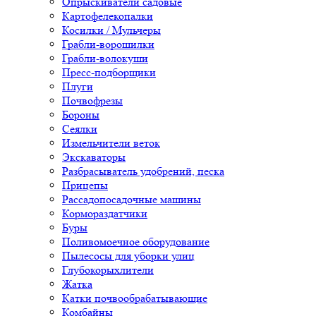
Опрыскиватели садовые
Картофелекопалки
Косилки / Мульчеры
Грабли-ворошилки
Грабли-волокуши
Пресс-подборщики
Плуги
Почвофрезы
Бороны
Сеялки
Измельчители веток
Экскаваторы
Разбрасыватель удобрений, песка
Прицепы
Рассадопосадочные машины
Кормораздатчики
Буры
Поливомоечное оборудование
Пылесосы для уборки улиц
Глубокорыхлители
Жатка
Катки почвообрабатывающие
Комбайны