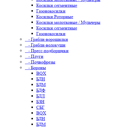
Косилки сегментные
Газонокосилки
Косилки Роторные
Косилки молотковые / Мульчеры
Косилки сегментные
Газонокосилки
- Грабли-ворошилки
- Грабли-волокуши
- Пресс-подборщики
- Плуги
- Почвофрезы
- Бороны
BQX
БДН
БДМ
БДФ
БДЛ
БЗН
СБГ
BQX
БДН
БДМ