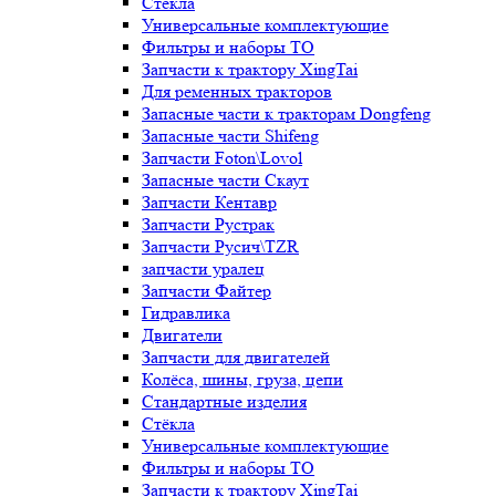
Стёкла
Универсальные комплектующие
Фильтры и наборы ТО
Запчасти к трактору XingTai
Для ременных тракторов
Запасные части к тракторам Dongfeng
Запасные части Shifeng
Запчасти Foton\Lovol
Запасные части Скаут
Запчасти Кентавр
Запчасти Рустрак
Запчасти Русич\TZR
запчасти уралец
Запчасти Файтер
Гидравлика
Двигатели
Запчасти для двигателей
Колёса, шины, груза, цепи
Стандартные изделия
Стёкла
Универсальные комплектующие
Фильтры и наборы ТО
Запчасти к трактору XingTai