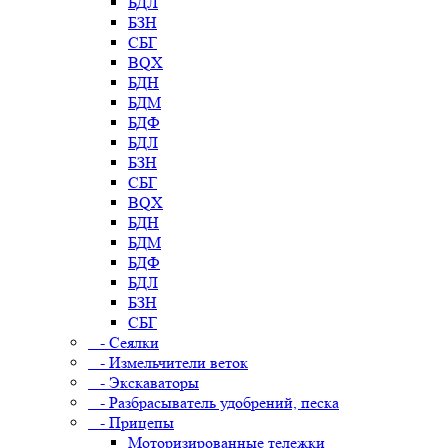
БДЛ
БЗН
СБГ
BQX
БДН
БДМ
БДФ
БДЛ
БЗН
СБГ
BQX
БДН
БДМ
БДФ
БДЛ
БЗН
СБГ
- Сеялки
- Измельчители веток
- Экскаваторы
- Разбрасыватель удобрений, песка
- Прицепы
Моторизированные тележки