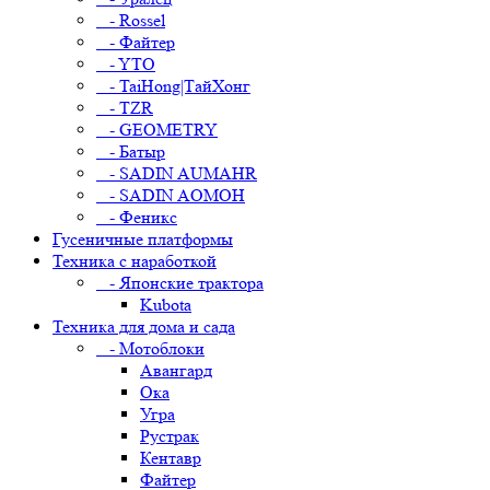
- Rossel
- Файтер
- YTO
- TaiHong|ТайХонг
- TZR
- GEOMETRY
- Батыр
- SADIN AUMAHR
- SADIN AOMOH
- Феникс
Гусеничные платформы
Техника с наработкой
- Японские трактора
Kubota
Техника для дома и сада
- Мотоблоки
Авангард
Ока
Угра
Рустрак
Кентавр
Файтер