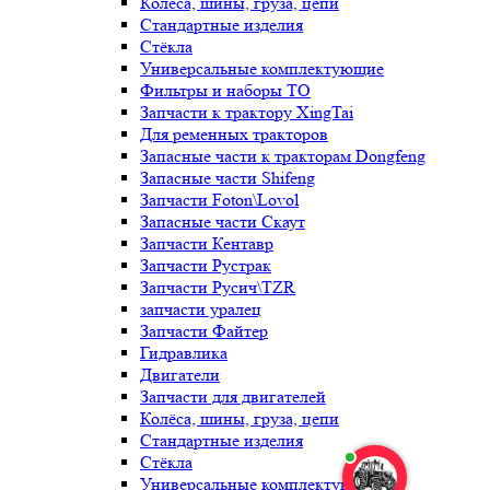
Колёса, шины, груза, цепи
Стандартные изделия
Стёкла
Универсальные комплектующие
Фильтры и наборы ТО
Запчасти к трактору XingTai
Для ременных тракторов
Запасные части к тракторам Dongfeng
Запасные части Shifeng
Запчасти Foton\Lovol
Запасные части Скаут
Запчасти Кентавр
Запчасти Рустрак
Запчасти Русич\TZR
запчасти уралец
Запчасти Файтер
Гидравлика
Двигатели
Запчасти для двигателей
Колёса, шины, груза, цепи
Стандартные изделия
Стёкла
Универсальные комплектующие