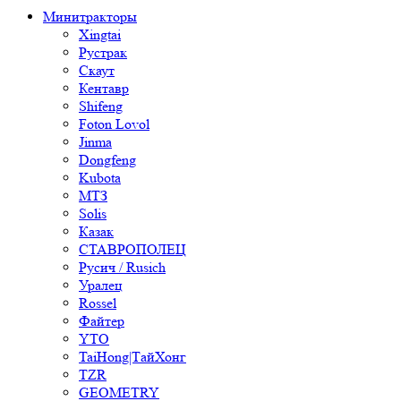
Минитракторы
Xingtai
Рустрак
Скаут
Кентавр
Shifeng
Foton Lovol
Jinma
Dongfeng
Kubota
МТЗ
Solis
Казак
СТАВРОПОЛЕЦ
Русич / Rusich
Уралец
Rossel
Файтер
YTO
TaiHong|ТайХонг
TZR
GEOMETRY