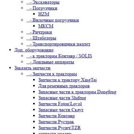
- Экскаваторы
- Погрузчики
HZM
- Вилочные погрузчики
МКСМ
- Ричтраки
- Штабелеры
- Транспортировщики паллет
Доп. оборудование
- к тракторам Кентавр / SOLIS
- Доильные аппараты
Заказать запчасти
- Запчасти к тракторам
Запчасти к трактору XingTai
Для ременных тракторов
Запасные части к тракторам Dongfeng
Запасные части Shifeng
Запчасти Foton\Lovol
Запасные части Скаут
Запчасти Кентавр
Запчасти Рустрак
Запчасти Русич\TZR
запчасти уралец