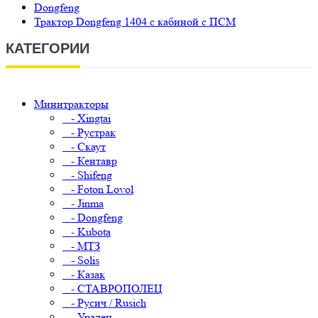
Dongfeng
Трактор Dongfeng 1404 с кабиной с ПСМ
КАТЕГОРИИ
Минитракторы
- Xingtai
- Рустрак
- Скаут
- Кентавр
- Shifeng
- Foton Lovol
- Jinma
- Dongfeng
- Kubota
- МТЗ
- Solis
- Казак
- СТАВРОПОЛЕЦ
- Русич / Rusich
- Уралец