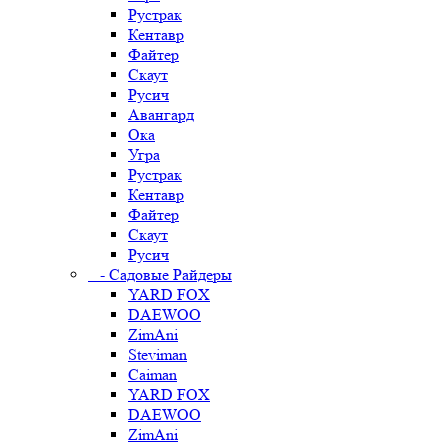
Рустрак
Кентавр
Файтер
Скаут
Русич
Авангард
Ока
Угра
Рустрак
Кентавр
Файтер
Скаут
Русич
- Садовые Райдеры
YARD FOX
DAEWOO
ZimAni
Steviman
Caiman
YARD FOX
DAEWOO
ZimAni