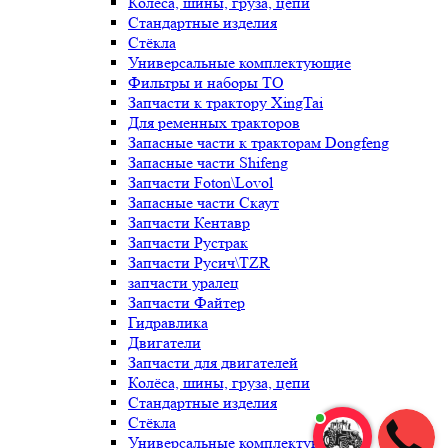
Колёса, шины, груза, цепи
Стандартные изделия
Стёкла
Универсальные комплектующие
Фильтры и наборы ТО
Запчасти к трактору XingTai
Для ременных тракторов
Запасные части к тракторам Dongfeng
Запасные части Shifeng
Запчасти Foton\Lovol
Запасные части Скаут
Запчасти Кентавр
Запчасти Рустрак
Запчасти Русич\TZR
запчасти уралец
Запчасти Файтер
Гидравлика
Двигатели
Запчасти для двигателей
Колёса, шины, груза, цепи
Стандартные изделия
Стёкла
Универсальные комплектующие