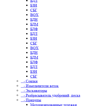
БДЛ
БЗН
СБГ
BQX
БДН
БДМ
БДФ
БДЛ
БЗН
СБГ
BQX
БДН
БДМ
БДФ
БДЛ
БЗН
СБГ
- Сеялки
- Измельчители веток
- Экскаваторы
- Разбрасыватель удобрений, песка
- Прицепы
Моторизированные тележки