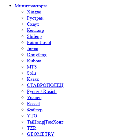
Минитракторы
Xingtai
Рустрак
Скаут
Кентавр
Shifeng
Foton Lovol
Jinma
Dongfeng
Kubota
МТЗ
Solis
Казак
СТАВРОПОЛЕЦ
Русич / Rusich
Уралец
Rossel
Файтер
YTO
TaiHong|ТайХонг
TZR
GEOMETRY