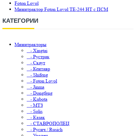
Foton Lovol
Минитрактор Foton Lovol TE-244 НТ с ПСМ
КАТЕГОРИИ
Минитракторы
- Xingtai
- Рустрак
- Скаут
- Кентавр
- Shifeng
- Foton Lovol
- Jinma
- Dongfeng
- Kubota
- МТЗ
- Solis
- Казак
- СТАВРОПОЛЕЦ
- Русич / Rusich
- Уралец