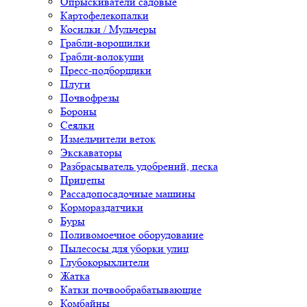
Опрыскиватели садовые
Картофелекопалки
Косилки / Мульчеры
Грабли-ворошилки
Грабли-волокуши
Пресс-подборщики
Плуги
Почвофрезы
Бороны
Сеялки
Измельчители веток
Экскаваторы
Разбрасыватель удобрений, песка
Прицепы
Рассадопосадочные машины
Кормораздатчики
Буры
Поливомоечное оборудование
Пылесосы для уборки улиц
Глубокорыхлители
Жатка
Катки почвообрабатывающие
Комбайны