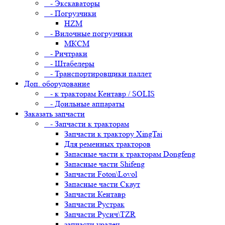
- Экскаваторы
- Погрузчики
HZM
- Вилочные погрузчики
МКСМ
- Ричтраки
- Штабелеры
- Транспортировщики паллет
Доп. оборудование
- к тракторам Кентавр / SOLIS
- Доильные аппараты
Заказать запчасти
- Запчасти к тракторам
Запчасти к трактору XingTai
Для ременных тракторов
Запасные части к тракторам Dongfeng
Запасные части Shifeng
Запчасти Foton\Lovol
Запасные части Скаут
Запчасти Кентавр
Запчасти Рустрак
Запчасти Русич\TZR
запчасти уралец