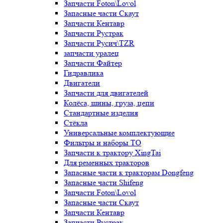
Запчасти Foton\Lovol
Запасные части Скаут
Запчасти Кентавр
Запчасти Рустрак
Запчасти Русич\TZR
запчасти уралец
Запчасти Файтер
Гидравлика
Двигатели
Запчасти для двигателей
Колёса, шины, груза, цепи
Стандартные изделия
Стёкла
Универсальные комплектующие
Фильтры и наборы ТО
Запчасти к трактору XingTai
Для ременных тракторов
Запасные части к тракторам Dongfeng
Запасные части Shifeng
Запчасти Foton\Lovol
Запасные части Скаут
Запчасти Кентавр
Запчасти Рустрак