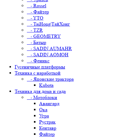
- Rossel
- Файтер
- YTO
- TaiHong|ТайХонг
- TZR
- GEOMETRY
- Батыр
- SADIN AUMAHR
- SADIN AOMOH
- Феникс
Гусеничные платформы
Техника с наработкой
- Японские трактора
Kubota
Техника для дома и сада
- Мотоблоки
Авангард
Ока
Угра
Рустрак
Кентавр
Файтер