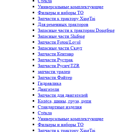
Стёкла
Универсальные комплектующие
Фильтры и наборы ТО
Запчасти к трактору XingTai
Для ременных тракторов
Запасные части к тракторам Dongfeng
Запасные части Shifeng
Запчасти Foton\Lovol
Запасные части Скаут
Запчасти Кентавр
Запчасти Рустрак
Запчасти Русич\TZR
запчасти уралец
Запчасти Файтер
Гидравлика
Двигатели
Запчасти для двигателей
Колёса, шины, груза, цепи
Стандартные изделия
Стёкла
Универсальные комплектующие
Фильтры и наборы ТО
Запчасти к трактору XingTai