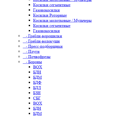
Косилки сегментные
Газонокосилки
Косилки Роторные
Косилки молотковые / Мульчеры
Косилки сегментные
Газонокосилки
- Грабли-ворошилки
- Грабли-волокуши
- Пресс-подборщики
- Плуги
- Почвофрезы
- Бороны
BQX
БДН
БДМ
БДФ
БДЛ
БЗН
СБГ
BQX
БДН
БДМ