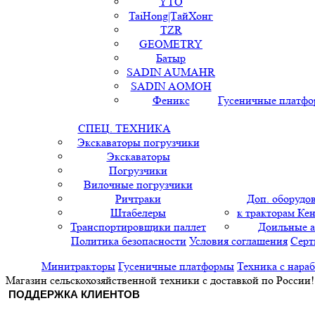
YTO
TaiHong|ТайХонг
TZR
GEOMETRY
Батыр
SADIN AUMAHR
SADIN AOMOH
Феникс
Гусеничные платф
СПЕЦ. ТЕХНИКА
Экскаваторы погрузчики
Экскаваторы
Погрузчики
Вилочные погрузчики
Ричтраки
Доп. оборудо
Штабелеры
к тракторам Кен
Транспортировщики паллет
Доильные 
Политика безопасности
Условия соглашения
Серт
Минитракторы
Гусеничные платформы
Техника с нара
Магазин сельскохозяйственной техники с доставкой по России!
ПОДДЕРЖКА КЛИЕНТОВ