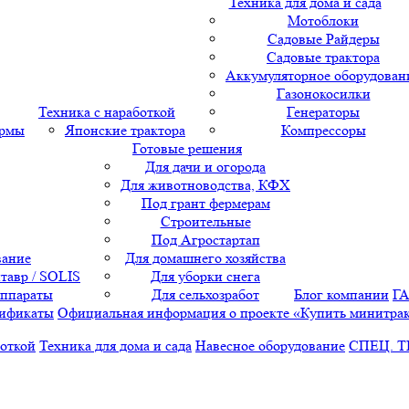
Техника для дома и сада
Мотоблоки
Садовые Райдеры
Садовые трактора
Аккумуляторное оборудован
Газонокосилки
Техника с наработкой
Генераторы
ормы
Японские трактора
Компрессоры
Готовые решения
Для дачи и огорода
Для животноводства, КФХ
Под грант фермерам
Строительные
Под Агростартап
вание
Для домашнего хозяйства
тавр / SOLIS
Для уборки снега
аппараты
Для сельхозработ
Блог компании
Г
ификаты
Официальная информация о проекте «Купить минитра
боткой
Техника для дома и сада
Навесное оборудование
СПЕЦ. 