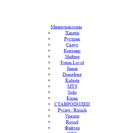
Минитракторы
Xingtai
Рустрак
Скаут
Кентавр
Shifeng
Foton Lovol
Jinma
Dongfeng
Kubota
МТЗ
Solis
Казак
СТАВРОПОЛЕЦ
Русич / Rusich
Уралец
Rossel
Файтер