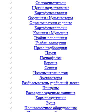
Снегоочистители
Щётки подметальные
Картофелесажалки
Окучники / Культиваторы
Опрыскиватели садовые
Картофелекопалки
Косилки / Мульчеры
Грабли-ворошилки
Грабли-волокуши
Пресс-подборщики
Плуги
Почвофрезы
Бороны
Сеялки
Измельчители веток
Экскаваторы
Разбрасыватель удобрений, песка
Прицепы
Рассадопосадочные машины
Кормораздатчики
Буры
Поливомоечное оборудование