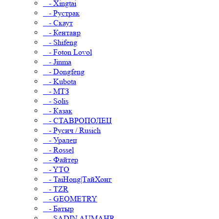
- Xingtai
- Рустрак
- Скаут
- Кентавр
- Shifeng
- Foton Lovol
- Jinma
- Dongfeng
- Kubota
- МТЗ
- Solis
- Казак
- СТАВРОПОЛЕЦ
- Русич / Rusich
- Уралец
- Rossel
- Файтер
- YTO
- TaiHong|ТайХонг
- TZR
- GEOMETRY
- Батыр
- SADIN AUMAHR