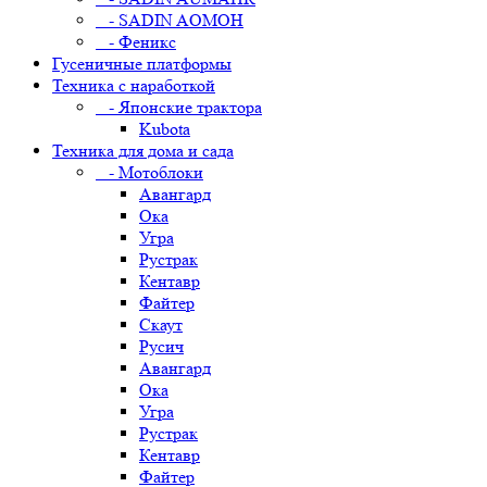
- SADIN AOMOH
- Феникс
Гусеничные платформы
Техника с наработкой
- Японские трактора
Kubota
Техника для дома и сада
- Мотоблоки
Авангард
Ока
Угра
Рустрак
Кентавр
Файтер
Скаут
Русич
Авангард
Ока
Угра
Рустрак
Кентавр
Файтер