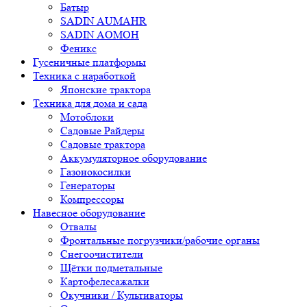
Батыр
SADIN AUMAHR
SADIN AOMOH
Феникс
Гусеничные платформы
Техника с наработкой
Японские трактора
Техника для дома и сада
Мотоблоки
Садовые Райдеры
Садовые трактора
Аккумуляторное оборудование
Газонокосилки
Генераторы
Компрессоры
Навесное оборудование
Отвалы
Фронтальные погрузчики/рабочие органы
Снегоочистители
Щётки подметальные
Картофелесажалки
Окучники / Культиваторы