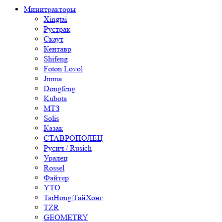
Минитракторы
Xingtai
Рустрак
Скаут
Кентавр
Shifeng
Foton Lovol
Jinma
Dongfeng
Kubota
МТЗ
Solis
Казак
СТАВРОПОЛЕЦ
Русич / Rusich
Уралец
Rossel
Файтер
YTO
TaiHong|ТайХонг
TZR
GEOMETRY