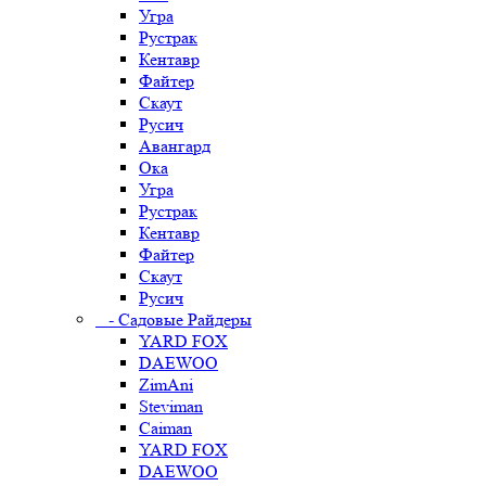
Угра
Рустрак
Кентавр
Файтер
Скаут
Русич
Авангард
Ока
Угра
Рустрак
Кентавр
Файтер
Скаут
Русич
- Садовые Райдеры
YARD FOX
DAEWOO
ZimAni
Steviman
Caiman
YARD FOX
DAEWOO