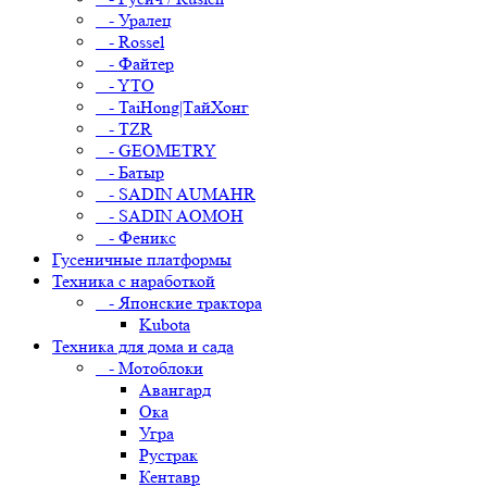
- Уралец
- Rossel
- Файтер
- YTO
- TaiHong|ТайХонг
- TZR
- GEOMETRY
- Батыр
- SADIN AUMAHR
- SADIN AOMOH
- Феникс
Гусеничные платформы
Техника с наработкой
- Японские трактора
Kubota
Техника для дома и сада
- Мотоблоки
Авангард
Ока
Угра
Рустрак
Кентавр