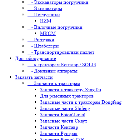
- Экскаваторы погрузчики
- Экскаваторы
- Погрузчики
HZM
- Вилочные погрузчики
МКСМ
- Ричтраки
- Штабелеры
- Транспортировщики паллет
Доп. оборудование
- к тракторам Кентавр / SOLIS
- Доильные аппараты
Заказать запчасти
- Запчасти к тракторам
Запчасти к трактору XingTai
Для ременных тракторов
Запасные части к тракторам Dongfeng
Запасные части Shifeng
Запчасти Foton\Lovol
Запасные части Скаут
Запчасти Кентавр
Запчасти Рустрак
Запчасти Русич\TZR