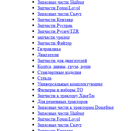
Запасные части Shifeng
Запчасти Foton\Lovol
Запасные части Скаут
Запчасти Кентавр
Запчасти Рустрак
Запчасти Русич\TZR
запчасти уралец
Запчасти Файтер
Гидравлика
Двигатели
Запчасти для двигателей
Колёса, шины, груза, цепи
Стандартные изделия
Стёкла
Универсальные комплектующие
Фильтры и наборы ТО
Запчасти к трактору XingTai
Для ременных тракторов
Запасные части к тракторам Dongfeng
Запасные части Shifeng
Запчасти Foton\Lovol
Запасные части Скаут
Запчасти Кентавр