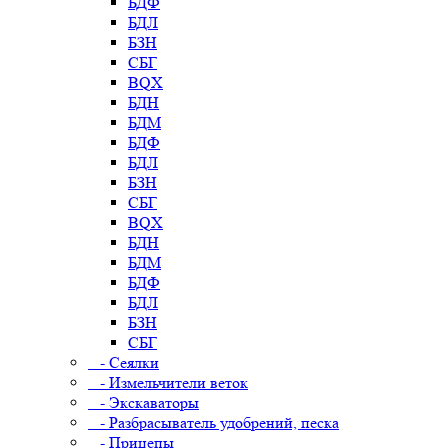
БДФ
БДЛ
БЗН
СБГ
BQX
БДН
БДМ
БДФ
БДЛ
БЗН
СБГ
BQX
БДН
БДМ
БДФ
БДЛ
БЗН
СБГ
- Сеялки
- Измельчители веток
- Экскаваторы
- Разбрасыватель удобрений, песка
- Прицепы