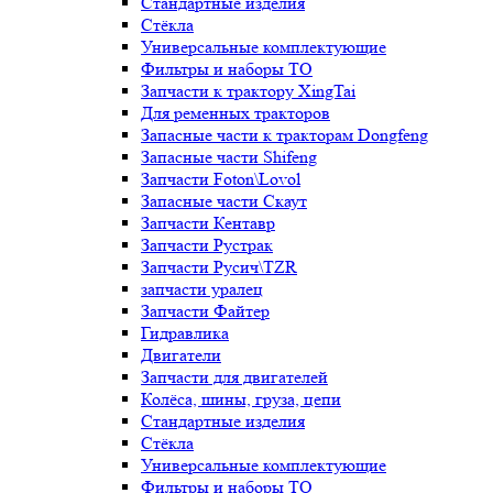
Стандартные изделия
Стёкла
Универсальные комплектующие
Фильтры и наборы ТО
Запчасти к трактору XingTai
Для ременных тракторов
Запасные части к тракторам Dongfeng
Запасные части Shifeng
Запчасти Foton\Lovol
Запасные части Скаут
Запчасти Кентавр
Запчасти Рустрак
Запчасти Русич\TZR
запчасти уралец
Запчасти Файтер
Гидравлика
Двигатели
Запчасти для двигателей
Колёса, шины, груза, цепи
Стандартные изделия
Стёкла
Универсальные комплектующие
Фильтры и наборы ТО