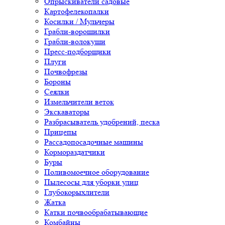
Опрыскиватели садовые
Картофелекопалки
Косилки / Мульчеры
Грабли-ворошилки
Грабли-волокуши
Пресс-подборщики
Плуги
Почвофрезы
Бороны
Сеялки
Измельчители веток
Экскаваторы
Разбрасыватель удобрений, песка
Прицепы
Рассадопосадочные машины
Кормораздатчики
Буры
Поливомоечное оборудование
Пылесосы для уборки улиц
Глубокорыхлители
Жатка
Катки почвообрабатывающие
Комбайны