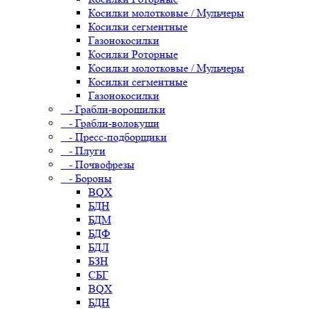
Косилки молотковые / Мульчеры
Косилки сегментные
Газонокосилки
Косилки Роторные
Косилки молотковые / Мульчеры
Косилки сегментные
Газонокосилки
- Грабли-ворошилки
- Грабли-волокуши
- Пресс-подборщики
- Плуги
- Почвофрезы
- Бороны
BQX
БДН
БДМ
БДФ
БДЛ
БЗН
СБГ
BQX
БДН