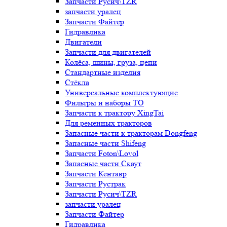
Запчасти Русич\TZR
запчасти уралец
Запчасти Файтер
Гидравлика
Двигатели
Запчасти для двигателей
Колёса, шины, груза, цепи
Стандартные изделия
Стёкла
Универсальные комплектующие
Фильтры и наборы ТО
Запчасти к трактору XingTai
Для ременных тракторов
Запасные части к тракторам Dongfeng
Запасные части Shifeng
Запчасти Foton\Lovol
Запасные части Скаут
Запчасти Кентавр
Запчасти Рустрак
Запчасти Русич\TZR
запчасти уралец
Запчасти Файтер
Гидравлика