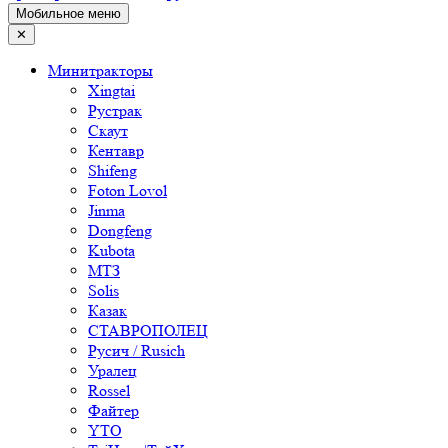
Мобильное меню
✕
Минитракторы
Xingtai
Рустрак
Скаут
Кентавр
Shifeng
Foton Lovol
Jinma
Dongfeng
Kubota
МТЗ
Solis
Казак
СТАВРОПОЛЕЦ
Русич / Rusich
Уралец
Rossel
Файтер
YTO