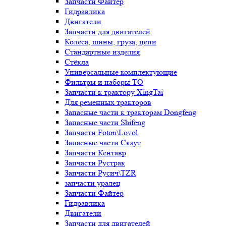
Запчасти Файтер
Гидравлика
Двигатели
Запчасти для двигателей
Колёса, шины, груза, цепи
Стандартные изделия
Стёкла
Универсальные комплектующие
Фильтры и наборы ТО
Запчасти к трактору XingTai
Для ременных тракторов
Запасные части к тракторам Dongfeng
Запасные части Shifeng
Запчасти Foton\Lovol
Запасные части Скаут
Запчасти Кентавр
Запчасти Рустрак
Запчасти Русич\TZR
запчасти уралец
Запчасти Файтер
Гидравлика
Двигатели
Запчасти для двигателей