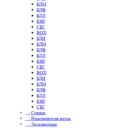
БДМ
БДФ
БДЛ
БЗН
СБГ
BQX
БДН
БДМ
БДФ
БДЛ
БЗН
СБГ
BQX
БДН
БДМ
БДФ
БДЛ
БЗН
СБГ
- Сеялки
- Измельчители веток
- Экскаваторы