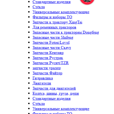
Стандартные изделия
Стёкла
Универсальные комплектующие
Фильтры и наборы ТО
Запчасти к трактору XingTai
Для ременных тракторов
Запасные части к тракторам Dongfeng
Запасные части Shifeng
Запчасти Foton\Lovol
Запасные части Скаут
Запчасти Кентавр
Запчасти Рустрак
Запчасти Русич\TZR
запчасти уралец
Запчасти Файтер
Гидравлика
Двигатели
Запчасти для двигателей
Колёса, шины, груза, цепи
Стандартные изделия
Стёкла
Универсальные комплектующие
Фильтры и наборы ТО