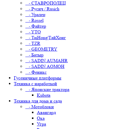
- СТАВРОПОЛЕЦ
- Русич / Rusich
- Уралец
- Rossel
- Файтер
- YTO
- TaiHong|ТайХонг
- TZR
- GEOMETRY
- Батыр
- SADIN AUMAHR
- SADIN AOMOH
- Феникс
Гусеничные платформы
Техника с наработкой
- Японские трактора
Kubota
Техника для дома и сада
- Мотоблоки
Авангард
Ока
Угра