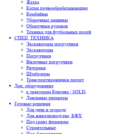
Жатка
Катки почвообрабатывающие
Комбайны
Уборочные машины
Обмотчики рулонов
Техника для футбольных полей
СПЕЦ. ТЕХНИКА
Экскаваторы погрузчики
Экскаваторы
Погрузчики
Вилочные погрузчики
Ричтраки
Штабелеры
Транспортировщики паллет
Доп. оборудование
к тракторам Кентавр / SOLIS
Доильные аппараты
Готовые решения
Для дачи и огорода
Для животноводства, КФХ
Под грант фермерам
Строительные
Под Агростартап