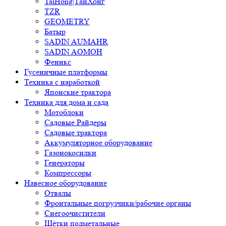
TaiHong|ТайХонг
TZR
GEOMETRY
Батыр
SADIN AUMAHR
SADIN AOMOH
Феникс
Гусеничные платформы
Техника с наработкой
Японские трактора
Техника для дома и сада
Мотоблоки
Садовые Райдеры
Садовые трактора
Аккумуляторное оборудование
Газонокосилки
Генераторы
Компрессоры
Навесное оборудование
Отвалы
Фронтальные погрузчики/рабочие органы
Снегоочистители
Щётки подметальные