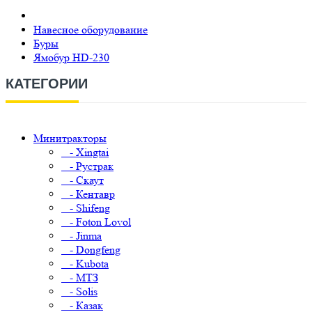
Навесное оборудование
Буры
Ямобур HD-230
КАТЕГОРИИ
Минитракторы
- Xingtai
- Рустрак
- Скаут
- Кентавр
- Shifeng
- Foton Lovol
- Jinma
- Dongfeng
- Kubota
- МТЗ
- Solis
- Казак