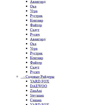
Авангард
Ока
Угра
Рустрак
Кентавр
Файтер
Скаут
Русич
Авангард
Ока
Угра
Рустрак
Кентавр
Файтер
Скаут
Русич
- Садовые Райдеры
YARD FOX
DAEWOO
ZimAni
Steviman
Caiman
YARD FOX