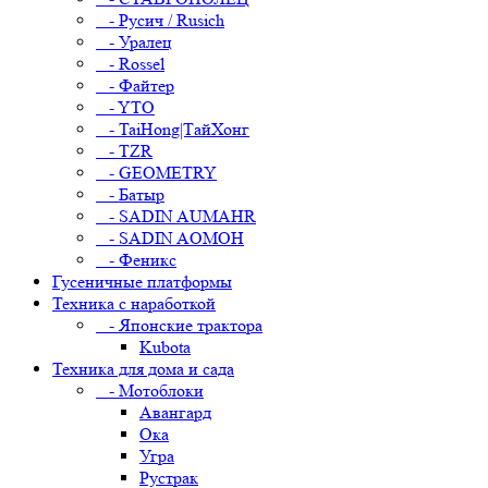
- Русич / Rusich
- Уралец
- Rossel
- Файтер
- YTO
- TaiHong|ТайХонг
- TZR
- GEOMETRY
- Батыр
- SADIN AUMAHR
- SADIN AOMOH
- Феникс
Гусеничные платформы
Техника с наработкой
- Японские трактора
Kubota
Техника для дома и сада
- Мотоблоки
Авангард
Ока
Угра
Рустрак