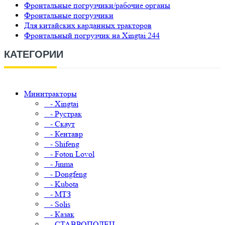
Фронтальные погрузчики/рабочие органы
Фронтальные погрузчики
Для китайских карданных тракторов
Фронтальный погрузчик на Xingtai 244
КАТЕГОРИИ
Минитракторы
- Xingtai
- Рустрак
- Скаут
- Кентавр
- Shifeng
- Foton Lovol
- Jinma
- Dongfeng
- Kubota
- МТЗ
- Solis
- Казак
- СТАВРОПОЛЕЦ