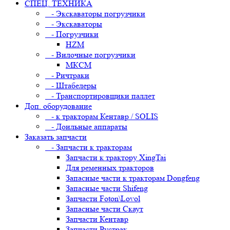
СПЕЦ. ТЕХНИКА
- Экскаваторы погрузчики
- Экскаваторы
- Погрузчики
HZM
- Вилочные погрузчики
МКСМ
- Ричтраки
- Штабелеры
- Транспортировщики паллет
Доп. оборудование
- к тракторам Кентавр / SOLIS
- Доильные аппараты
Заказать запчасти
- Запчасти к тракторам
Запчасти к трактору XingTai
Для ременных тракторов
Запасные части к тракторам Dongfeng
Запасные части Shifeng
Запчасти Foton\Lovol
Запасные части Скаут
Запчасти Кентавр
Запчасти Рустрак