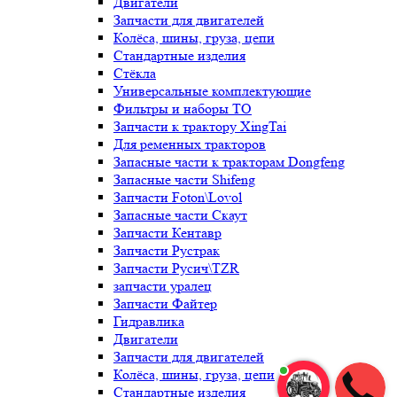
Двигатели
Запчасти для двигателей
Колёса, шины, груза, цепи
Стандартные изделия
Стёкла
Универсальные комплектующие
Фильтры и наборы ТО
Запчасти к трактору XingTai
Для ременных тракторов
Запасные части к тракторам Dongfeng
Запасные части Shifeng
Запчасти Foton\Lovol
Запасные части Скаут
Запчасти Кентавр
Запчасти Рустрак
Запчасти Русич\TZR
запчасти уралец
Запчасти Файтер
Гидравлика
Двигатели
Запчасти для двигателей
Колёса, шины, груза, цепи
Стандартные изделия