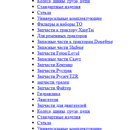
Колёса, шины, груза, цепи
Стандартные изделия
Стёкла
Универсальные комплектующие
Фильтры и наборы ТО
Запчасти к трактору XingTai
Для ременных тракторов
Запасные части к тракторам Dongfeng
Запасные части Shifeng
Запчасти Foton\Lovol
Запасные части Скаут
Запчасти Кентавр
Запчасти Рустрак
Запчасти Русич\TZR
запчасти уралец
Запчасти Файтер
Гидравлика
Двигатели
Запчасти для двигателей
Колёса, шины, груза, цепи
Стандартные изделия
Стёкла
Универсальные комплектующие