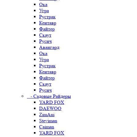
Ока
Угра
Рустрак
Кентавр
Файтер
Скаут
Русич
Авангард
Ока
Угра
Рустрак
Кентавр
Файтер
Скаут
Русич
- Садовые Райдеры
YARD FOX
DAEWOO
ZimAni
Steviman
Caiman
YARD FOX