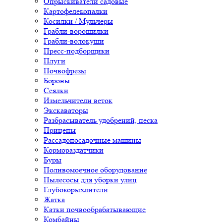
Опрыскиватели садовые
Картофелекопалки
Косилки / Мульчеры
Грабли-ворошилки
Грабли-волокуши
Пресс-подборщики
Плуги
Почвофрезы
Бороны
Сеялки
Измельчители веток
Экскаваторы
Разбрасыватель удобрений, песка
Прицепы
Рассадопосадочные машины
Кормораздатчики
Буры
Поливомоечное оборудование
Пылесосы для уборки улиц
Глубокорыхлители
Жатка
Катки почвообрабатывающие
Комбайны