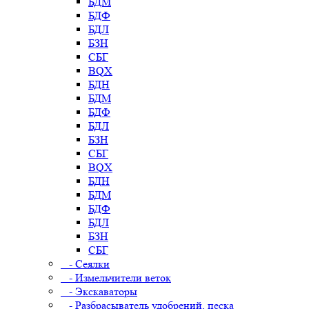
БДМ
БДФ
БДЛ
БЗН
СБГ
BQX
БДН
БДМ
БДФ
БДЛ
БЗН
СБГ
BQX
БДН
БДМ
БДФ
БДЛ
БЗН
СБГ
- Сеялки
- Измельчители веток
- Экскаваторы
- Разбрасыватель удобрений, песка