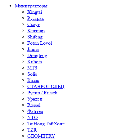
Минитракторы
Xingtai
Рустрак
Скаут
Кентавр
Shifeng
Foton Lovol
Jinma
Dongfeng
Kubota
МТЗ
Solis
Казак
СТАВРОПОЛЕЦ
Русич / Rusich
Уралец
Rossel
Файтер
YTO
TaiHong|ТайХонг
TZR
GEOMETRY