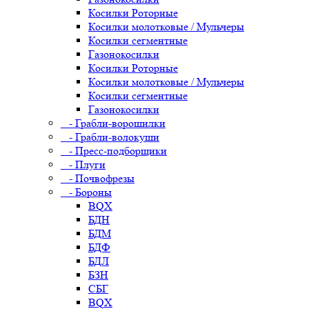
Косилки Роторные
Косилки молотковые / Мульчеры
Косилки сегментные
Газонокосилки
Косилки Роторные
Косилки молотковые / Мульчеры
Косилки сегментные
Газонокосилки
- Грабли-ворошилки
- Грабли-волокуши
- Пресс-подборщики
- Плуги
- Почвофрезы
- Бороны
BQX
БДН
БДМ
БДФ
БДЛ
БЗН
СБГ
BQX