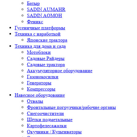
Батыр
SADIN AUMAHR
SADIN AOMOH
Феникс
Гусеничные платформы
Техника с наработкой
Японские трактора
Техника для дома и сада
Мотоблоки
Садовые Райдеры
Садовые трактора
Аккумуляторное оборудование
Газонокосилки
Генераторы
Компрессоры
Навесное оборудование
Отвалы
Фронтальные погрузчики/рабочие органы
Снегоочистители
Щётки подметальные
Картофелесажалки
Окучники / Культиваторы