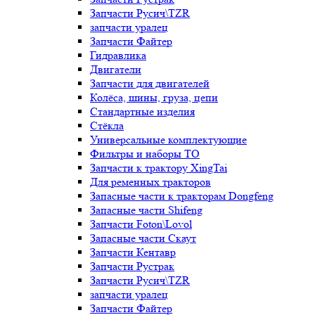
Запчасти Русич\TZR
запчасти уралец
Запчасти Файтер
Гидравлика
Двигатели
Запчасти для двигателей
Колёса, шины, груза, цепи
Стандартные изделия
Стёкла
Универсальные комплектующие
Фильтры и наборы ТО
Запчасти к трактору XingTai
Для ременных тракторов
Запасные части к тракторам Dongfeng
Запасные части Shifeng
Запчасти Foton\Lovol
Запасные части Скаут
Запчасти Кентавр
Запчасти Рустрак
Запчасти Русич\TZR
запчасти уралец
Запчасти Файтер