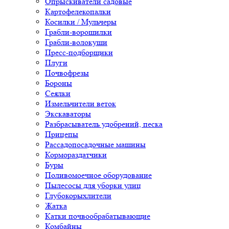
Опрыскиватели садовые
Картофелекопалки
Косилки / Мульчеры
Грабли-ворошилки
Грабли-волокуши
Пресс-подборщики
Плуги
Почвофрезы
Бороны
Сеялки
Измельчители веток
Экскаваторы
Разбрасыватель удобрений, песка
Прицепы
Рассадопосадочные машины
Кормораздатчики
Буры
Поливомоечное оборудование
Пылесосы для уборки улиц
Глубокорыхлители
Жатка
Катки почвообрабатывающие
Комбайны