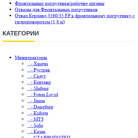
Фронтальные погрузчики/рабочие органы
Отвалы для Фронтальных погрузчиков
Отвал Керланд 3560/35 FP к фронтальному погрузчику с
гидроповоротом (1,8 м)
КАТЕГОРИИ
Минитракторы
- Xingtai
- Рустрак
- Скаут
- Кентавр
- Shifeng
- Foton Lovol
- Jinma
- Dongfeng
- Kubota
- МТЗ
- Solis
- Казак
- СТАВРОПОЛЕЦ