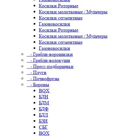
Косилки Роторные
Косилки молотковые / Мульчеры
Косилки сегментные
Газонокосилки
Косилки Роторные
Косилки молотковые / Мульчеры
Косилки сегментные
Газонокосилки
- Грабли-ворошилки
- Грабли-волокуши
- Пресс-подборщики
- Плуги
- Почвофрезы
- Бороны
BQX
БДН
БДМ
БДФ
БДЛ
БЗН
СБГ
BQX