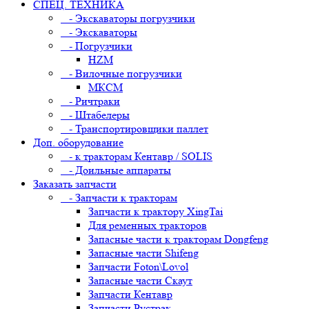
СПЕЦ. ТЕХНИКА
- Экскаваторы погрузчики
- Экскаваторы
- Погрузчики
HZM
- Вилочные погрузчики
МКСМ
- Ричтраки
- Штабелеры
- Транспортировщики паллет
Доп. оборудование
- к тракторам Кентавр / SOLIS
- Доильные аппараты
Заказать запчасти
- Запчасти к тракторам
Запчасти к трактору XingTai
Для ременных тракторов
Запасные части к тракторам Dongfeng
Запасные части Shifeng
Запчасти Foton\Lovol
Запасные части Скаут
Запчасти Кентавр
Запчасти Рустрак