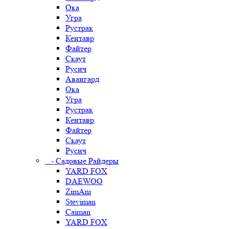
Ока
Угра
Рустрак
Кентавр
Файтер
Скаут
Русич
Авангард
Ока
Угра
Рустрак
Кентавр
Файтер
Скаут
Русич
- Садовые Райдеры
YARD FOX
DAEWOO
ZimAni
Steviman
Caiman
YARD FOX