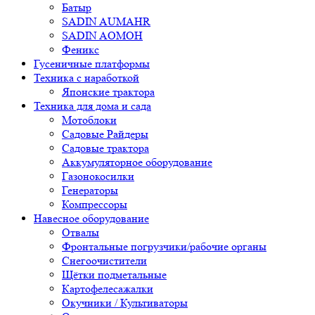
Батыр
SADIN AUMAHR
SADIN AOMOH
Феникс
Гусеничные платформы
Техника с наработкой
Японские трактора
Техника для дома и сада
Мотоблоки
Садовые Райдеры
Садовые трактора
Аккумуляторное оборудование
Газонокосилки
Генераторы
Компрессоры
Навесное оборудование
Отвалы
Фронтальные погрузчики/рабочие органы
Снегоочистители
Щётки подметальные
Картофелесажалки
Окучники / Культиваторы