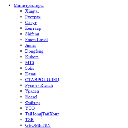
Минитракторы
Xingtai
Рустрак
Скаут
Кентавр
Shifeng
Foton Lovol
Jinma
Dongfeng
Kubota
МТЗ
Solis
Казак
СТАВРОПОЛЕЦ
Русич / Rusich
Уралец
Rossel
Файтер
YTO
TaiHong|ТайХонг
TZR
GEOMETRY