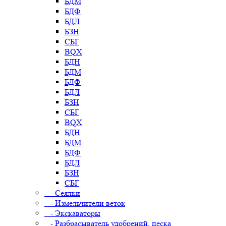
БДМ
БДФ
БДЛ
БЗН
СБГ
BQX
БДН
БДМ
БДФ
БДЛ
БЗН
СБГ
BQX
БДН
БДМ
БДФ
БДЛ
БЗН
СБГ
- Сеялки
- Измельчители веток
- Экскаваторы
- Разбрасыватель удобрений, песка