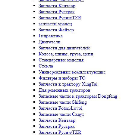
Запчасти Кентавр
Запчасти Рустрак
Запчасти Русич\TZR
запчасти уралец
Запчасти Файтер
Гидравлика
Двигатели
Запчасти для двигателей
Колёса, шины, груза, цепи
Стандартные изделия
Стёкла
Универсальные комплектующие
Фильтры и наборы ТО
Запчасти к трактору XingTai
Для ременных тракторов
Запасные части к тракторам Dongfeng
Запасные части Shifeng
Запчасти Foton\Lovol
Запасные части Скаут
Запчасти Кентавр
Запчасти Рустрак
Запчасти Русич\TZR