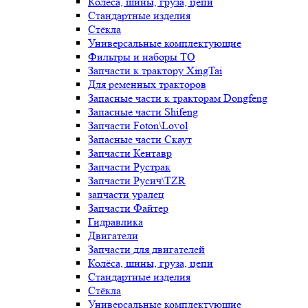
Колёса, шины, груза, цепи
Стандартные изделия
Стёкла
Универсальные комплектующие
Фильтры и наборы ТО
Запчасти к трактору XingTai
Для ременных тракторов
Запасные части к тракторам Dongfeng
Запасные части Shifeng
Запчасти Foton\Lovol
Запасные части Скаут
Запчасти Кентавр
Запчасти Рустрак
Запчасти Русич\TZR
запчасти уралец
Запчасти Файтер
Гидравлика
Двигатели
Запчасти для двигателей
Колёса, шины, груза, цепи
Стандартные изделия
Стёкла
Универсальные комплектующие