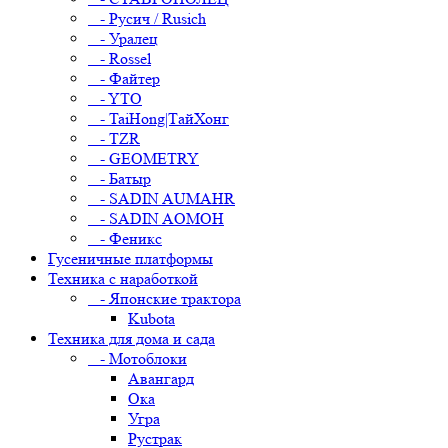
- Русич / Rusich
- Уралец
- Rossel
- Файтер
- YTO
- TaiHong|ТайХонг
- TZR
- GEOMETRY
- Батыр
- SADIN AUMAHR
- SADIN AOMOH
- Феникс
Гусеничные платформы
Техника с наработкой
- Японские трактора
Kubota
Техника для дома и сада
- Мотоблоки
Авангард
Ока
Угра
Рустрак