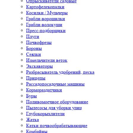
Опрыскиватели садовые
Картофелекопалки
Косилки / Мульчеры
Грабли-ворошилки
Грабли-волокуши
Пресс-подборщики
Плуги
Почвофрезы
Бороны
Сеялки
Измельчители веток
Экскаваторы
Разбрасыватель удобрений, песка
Прицепы
Рассадопосадочные машины
Кормораздатчики
Буры
Поливомоечное оборудование
Пылесосы для уборки улиц
Глубокорыхлители
Жатка
Катки почвообрабатывающие
Комбайны