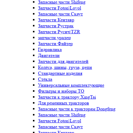
Запасные части Shifeng
Запчасти Foton\Lovol
Запасные части Скаут
Запчасти Кентавр
Запчасти Рустрак
Запчасти Русич\TZR
запчасти уралец
Запчасти Файтер
Гидравлика
Двигатели
Запчасти для двигателей
Колёса, шины, груза, цепи
Стандартные изделия
Стёкла
Универсальные комплектующие
Фильтры и наборы ТО
Запчасти к трактору XingTai
Для ременных тракторов
Запасные части к тракторам Dongfeng
Запасные части Shifeng
Запчасти Foton\Lovol
Запасные части Скаут
Запчасти Кентавр