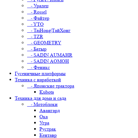
- Уралец
- Rossel
- Файтер
- YTO
- TaiHong|ТайХонг
- TZR
- GEOMETRY
- Батыр
- SADIN AUMAHR
- SADIN AOMOH
- Феникс
Гусеничные платформы
Техника с наработкой
- Японские трактора
Kubota
Техника для дома и сада
- Мотоблоки
Авангард
Ока
Угра
Рустрак
Кентавр