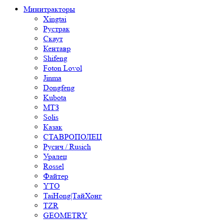
Минитракторы
Xingtai
Рустрак
Скаут
Кентавр
Shifeng
Foton Lovol
Jinma
Dongfeng
Kubota
МТЗ
Solis
Казак
СТАВРОПОЛЕЦ
Русич / Rusich
Уралец
Rossel
Файтер
YTO
TaiHong|ТайХонг
TZR
GEOMETRY