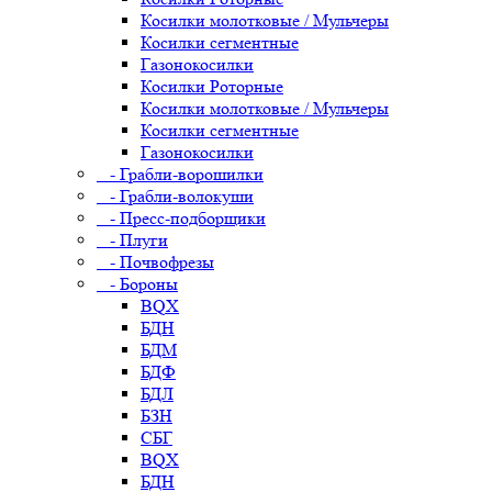
Косилки молотковые / Мульчеры
Косилки сегментные
Газонокосилки
Косилки Роторные
Косилки молотковые / Мульчеры
Косилки сегментные
Газонокосилки
- Грабли-ворошилки
- Грабли-волокуши
- Пресс-подборщики
- Плуги
- Почвофрезы
- Бороны
BQX
БДН
БДМ
БДФ
БДЛ
БЗН
СБГ
BQX
БДН