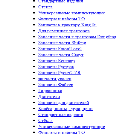
Стандартные изделия
Стёкла
Универсальные комплектующие
Фильтры и наборы ТО
Запчасти к трактору XingTai
Для ременных тракторов
Запасные части к тракторам Dongfeng
Запасные части Shifeng
Запчасти Foton\Lovol
Запасные части Скаут
Запчасти Кентавр
Запчасти Рустрак
Запчасти Русич\TZR
запчасти уралец
Запчасти Файтер
Гидравлика
Двигатели
Запчасти для двигателей
Колёса, шины, груза, цепи
Стандартные изделия
Стёкла
Универсальные комплектующие
Фильтры и наборы ТО