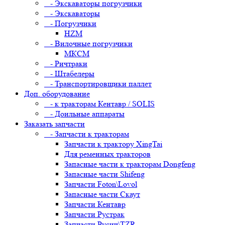
- Экскаваторы погрузчики
- Экскаваторы
- Погрузчики
HZM
- Вилочные погрузчики
МКСМ
- Ричтраки
- Штабелеры
- Транспортировщики паллет
Доп. оборудование
- к тракторам Кентавр / SOLIS
- Доильные аппараты
Заказать запчасти
- Запчасти к тракторам
Запчасти к трактору XingTai
Для ременных тракторов
Запасные части к тракторам Dongfeng
Запасные части Shifeng
Запчасти Foton\Lovol
Запасные части Скаут
Запчасти Кентавр
Запчасти Рустрак
Запчасти Русич\TZR