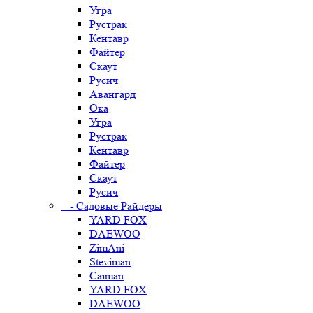
Угра
Рустрак
Кентавр
Файтер
Скаут
Русич
Авангард
Ока
Угра
Рустрак
Кентавр
Файтер
Скаут
Русич
- Садовые Райдеры
YARD FOX
DAEWOO
ZimAni
Steviman
Caiman
YARD FOX
DAEWOO