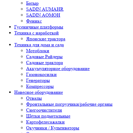
Батыр
SADIN AUMAHR
SADIN AOMOH
Феникс
Гусеничные платформы
Техника с наработкой
Японские трактора
Техника для дома и сада
Мотоблоки
Садовые Райдеры
Садовые трактора
Аккумуляторное оборудование
Газонокосилки
Генераторы
Компрессоры
Навесное оборудование
Отвалы
Фронтальные погрузчики/рабочие органы
Снегоочистители
Щётки подметальные
Картофелесажалки
Окучники / Культиваторы