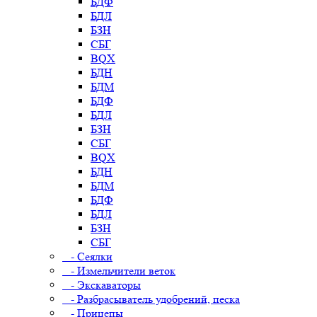
БДФ
БДЛ
БЗН
СБГ
BQX
БДН
БДМ
БДФ
БДЛ
БЗН
СБГ
BQX
БДН
БДМ
БДФ
БДЛ
БЗН
СБГ
- Сеялки
- Измельчители веток
- Экскаваторы
- Разбрасыватель удобрений, песка
- Прицепы