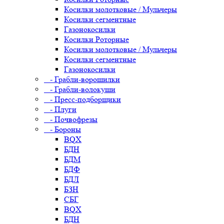
Косилки молотковые / Мульчеры
Косилки сегментные
Газонокосилки
Косилки Роторные
Косилки молотковые / Мульчеры
Косилки сегментные
Газонокосилки
- Грабли-ворошилки
- Грабли-волокуши
- Пресс-подборщики
- Плуги
- Почвофрезы
- Бороны
BQX
БДН
БДМ
БДФ
БДЛ
БЗН
СБГ
BQX
БДН