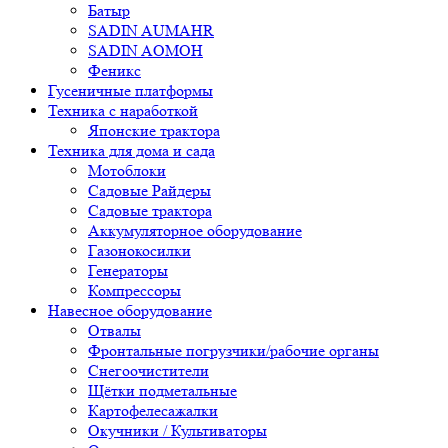
Батыр
SADIN AUMAHR
SADIN AOMOH
Феникс
Гусеничные платформы
Техника с наработкой
Японские трактора
Техника для дома и сада
Мотоблоки
Садовые Райдеры
Садовые трактора
Аккумуляторное оборудование
Газонокосилки
Генераторы
Компрессоры
Навесное оборудование
Отвалы
Фронтальные погрузчики/рабочие органы
Снегоочистители
Щётки подметальные
Картофелесажалки
Окучники / Культиваторы