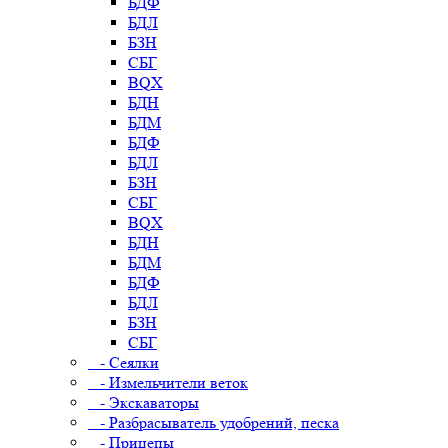
БДФ
БДЛ
БЗН
СБГ
BQX
БДН
БДМ
БДФ
БДЛ
БЗН
СБГ
BQX
БДН
БДМ
БДФ
БДЛ
БЗН
СБГ
- Сеялки
- Измельчители веток
- Экскаваторы
- Разбрасыватель удобрений, песка
- Прицепы