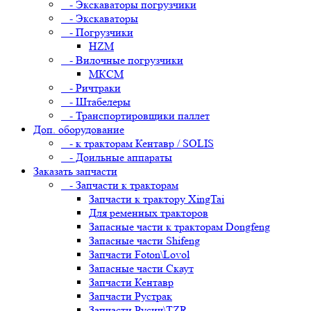
- Экскаваторы погрузчики
- Экскаваторы
- Погрузчики
HZM
- Вилочные погрузчики
МКСМ
- Ричтраки
- Штабелеры
- Транспортировщики паллет
Доп. оборудование
- к тракторам Кентавр / SOLIS
- Доильные аппараты
Заказать запчасти
- Запчасти к тракторам
Запчасти к трактору XingTai
Для ременных тракторов
Запасные части к тракторам Dongfeng
Запасные части Shifeng
Запчасти Foton\Lovol
Запасные части Скаут
Запчасти Кентавр
Запчасти Рустрак
Запчасти Русич\TZR