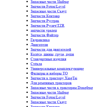
Запасные части Shifeng
Запчасти Foton\Lovol
Запасные части Скаут
Запчасти Кентавр
Запчасти Рустрак
Запчасти Русич\TZR
запчасти уралец
Запчасти Файтер
Гидравлика
Двигатели
Запчасти для двигателей
Колёса, шины, груза, цепи
Стандартные изделия
Стёкла
Универсальные комплектующие
Фильтры и наборы ТО
Запчасти к трактору XingTai
Для ременных тракторов
Запасные части к тракторам Dongfeng
Запасные части Shifeng
Запчасти Foton\Lovol
Запасные части Скаут
Запчасти Кентавр