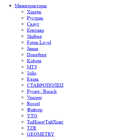
Минитракторы
Xingtai
Рустрак
Скаут
Кентавр
Shifeng
Foton Lovol
Jinma
Dongfeng
Kubota
МТЗ
Solis
Казак
СТАВРОПОЛЕЦ
Русич / Rusich
Уралец
Rossel
Файтер
YTO
TaiHong|ТайХонг
TZR
GEOMETRY