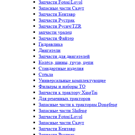
Запчасти Foton\Lovol
Запасные части Скаут
Запчасти Кентавр
Запчасти Рустрак
Запчасти Русич\TZR
запчасти уралец
Запчасти Файтер
Гидравлика
Двигатели
Запчасти для двигателей
Колёса, шины, груза, цепи
Стандартные изделия
Стёкла
Универсальные комплектующие
Фильтры и наборы ТО
Запчасти к трактору XingTai
Для ременных тракторов
Запасные части к тракторам Dongfeng
Запасные части Shifeng
Запчасти Foton\Lovol
Запасные части Скаут
Запчасти Кентавр
Запчасти Рустрак