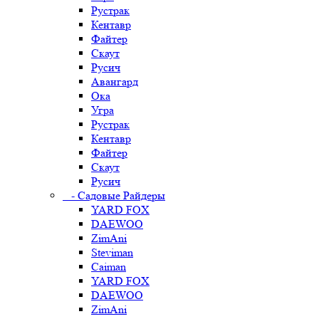
Рустрак
Кентавр
Файтер
Скаут
Русич
Авангард
Ока
Угра
Рустрак
Кентавр
Файтер
Скаут
Русич
- Садовые Райдеры
YARD FOX
DAEWOO
ZimAni
Steviman
Caiman
YARD FOX
DAEWOO
ZimAni