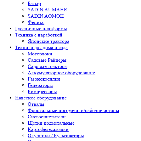
Батыр
SADIN AUMAHR
SADIN AOMOH
Феникс
Гусеничные платформы
Техника с наработкой
Японские трактора
Техника для дома и сада
Мотоблоки
Садовые Райдеры
Садовые трактора
Аккумуляторное оборудование
Газонокосилки
Генераторы
Компрессоры
Навесное оборудование
Отвалы
Фронтальные погрузчики/рабочие органы
Снегоочистители
Щётки подметальные
Картофелесажалки
Окучники / Культиваторы