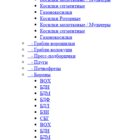
Косилки сегментные
Газонокосилки
Косилки Роторные
Косилки молотковые / Мульчеры
Косилки сегментные
Газонокосилки
- Грабли-ворошилки
- Грабли-волокуши
- Пресс-подборщики
- Плуги
- Почвофрезы
- Бороны
BQX
БДН
БДМ
БДФ
БДЛ
БЗН
СБГ
BQX
БДН
БДМ