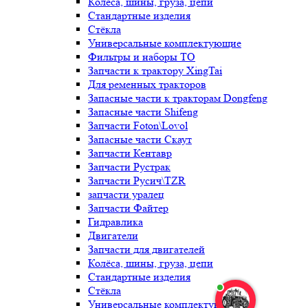
Колёса, шины, груза, цепи
Стандартные изделия
Стёкла
Универсальные комплектующие
Фильтры и наборы ТО
Запчасти к трактору XingTai
Для ременных тракторов
Запасные части к тракторам Dongfeng
Запасные части Shifeng
Запчасти Foton\Lovol
Запасные части Скаут
Запчасти Кентавр
Запчасти Рустрак
Запчасти Русич\TZR
запчасти уралец
Запчасти Файтер
Гидравлика
Двигатели
Запчасти для двигателей
Колёса, шины, груза, цепи
Стандартные изделия
Стёкла
Универсальные комплектующие