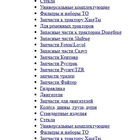
Стёкла
Универсальные комплектующие
Фильтры и наборы ТО
Запчасти к трактору XingTai
Для ременных тракторов
Запасные части к тракторам Dongfeng
Запасные части Shifeng
Запчасти Foton\Lovol
Запасные части Скаут
Запчасти Кентавр
Запчасти Рустрак
Запчасти Русич\TZR
запчасти уралец
Запчасти Файтер
Гидравлика
Двигатели
Запчасти для двигателей
Колёса, шины, груза, цепи
Стандартные изделия
Стёкла
Универсальные комплектующие
Фильтры и наборы ТО
Запчасти к трактору XingTai