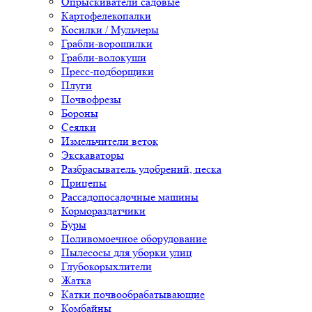
Опрыскиватели садовые
Картофелекопалки
Косилки / Мульчеры
Грабли-ворошилки
Грабли-волокуши
Пресс-подборщики
Плуги
Почвофрезы
Бороны
Сеялки
Измельчители веток
Экскаваторы
Разбрасыватель удобрений, песка
Прицепы
Рассадопосадочные машины
Кормораздатчики
Буры
Поливомоечное оборудование
Пылесосы для уборки улиц
Глубокорыхлители
Жатка
Катки почвообрабатывающие
Комбайны