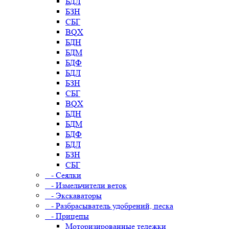
БДЛ
БЗН
СБГ
BQX
БДН
БДМ
БДФ
БДЛ
БЗН
СБГ
BQX
БДН
БДМ
БДФ
БДЛ
БЗН
СБГ
- Сеялки
- Измельчители веток
- Экскаваторы
- Разбрасыватель удобрений, песка
- Прицепы
Моторизированные тележки