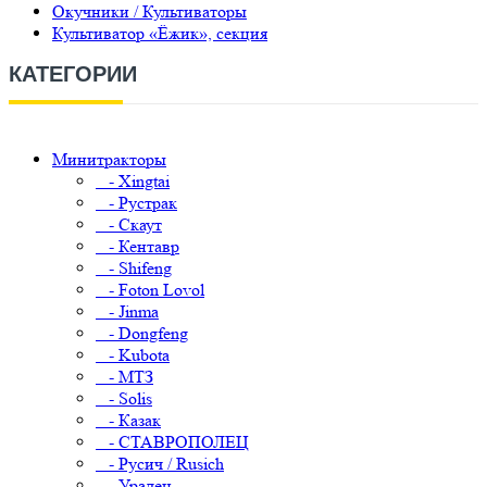
Окучники / Культиваторы
Культиватор «Ёжик», секция
КАТЕГОРИИ
Минитракторы
- Xingtai
- Рустрак
- Скаут
- Кентавр
- Shifeng
- Foton Lovol
- Jinma
- Dongfeng
- Kubota
- МТЗ
- Solis
- Казак
- СТАВРОПОЛЕЦ
- Русич / Rusich
- Уралец