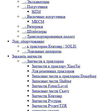
- Экскаваторы
- Погрузчики
HZM
- Вилочные погрузчики
МКСМ
- Ричтраки
- Штабелеры
- Транспортировщики паллет
Доп. оборудование
- к тракторам Кентавр / SOLIS
- Доильные аппараты
Заказать запчасти
- Запчасти к тракторам
Запчасти к трактору XingTai
Для ременных тракторов
Запасные части к тракторам Dongfeng
Запасные части Shifeng
Запчасти Foton\Lovol
Запасные части Скаут
Запчасти Кентавр
Запчасти Рустрак
Запчасти Русич\TZR
запчасти уралец