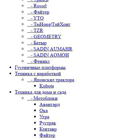
- Rossel
- Файтер
- YTO
- TaiHong|ТайХонг
- TZR
- GEOMETRY
- Батыр
- SADIN AUMAHR
- SADIN AOMOH
- Феникс
Гусеничные платформы
Техника с наработкой
- Японские трактора
Kubota
Техника для дома и сада
- Мотоблоки
Авангард
Ока
Угра
Рустрак
Кентавр
Файтер