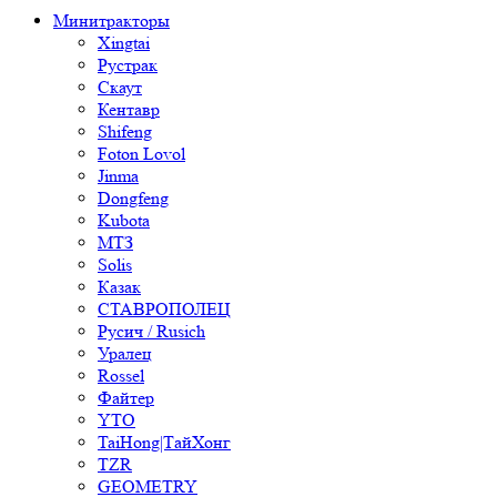
Минитракторы
Xingtai
Рустрак
Скаут
Кентавр
Shifeng
Foton Lovol
Jinma
Dongfeng
Kubota
МТЗ
Solis
Казак
СТАВРОПОЛЕЦ
Русич / Rusich
Уралец
Rossel
Файтер
YTO
TaiHong|ТайХонг
TZR
GEOMETRY