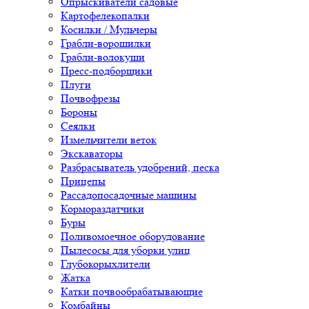
Опрыскиватели садовые
Картофелекопалки
Косилки / Мульчеры
Грабли-ворошилки
Грабли-волокуши
Пресс-подборщики
Плуги
Почвофрезы
Бороны
Сеялки
Измельчители веток
Экскаваторы
Разбрасыватель удобрений, песка
Прицепы
Рассадопосадочные машины
Кормораздатчики
Буры
Поливомоечное оборудование
Пылесосы для уборки улиц
Глубокорыхлители
Жатка
Катки почвообрабатывающие
Комбайны