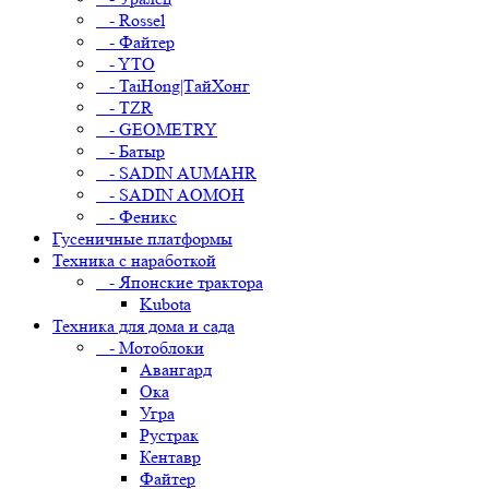
- Rossel
- Файтер
- YTO
- TaiHong|ТайХонг
- TZR
- GEOMETRY
- Батыр
- SADIN AUMAHR
- SADIN AOMOH
- Феникс
Гусеничные платформы
Техника с наработкой
- Японские трактора
Kubota
Техника для дома и сада
- Мотоблоки
Авангард
Ока
Угра
Рустрак
Кентавр
Файтер