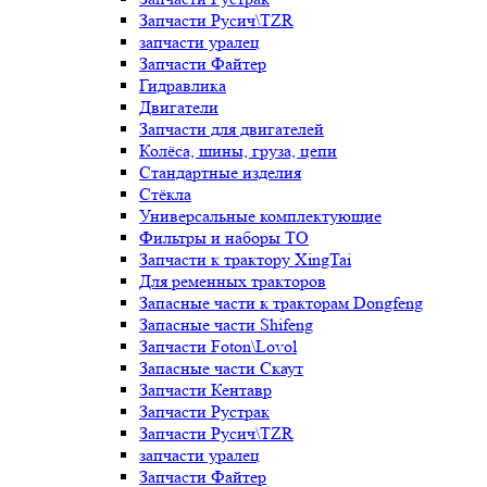
Запчасти Русич\TZR
запчасти уралец
Запчасти Файтер
Гидравлика
Двигатели
Запчасти для двигателей
Колёса, шины, груза, цепи
Стандартные изделия
Стёкла
Универсальные комплектующие
Фильтры и наборы ТО
Запчасти к трактору XingTai
Для ременных тракторов
Запасные части к тракторам Dongfeng
Запасные части Shifeng
Запчасти Foton\Lovol
Запасные части Скаут
Запчасти Кентавр
Запчасти Рустрак
Запчасти Русич\TZR
запчасти уралец
Запчасти Файтер