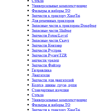
Стёкла
Универсальные комплектующие
Фильтры и наборы ТО
Запчасти к трактору XingTai
Для ременных тракторов
Запасные части к тракторам Dongfeng
Запасные части Shifeng
Запчасти Foton\Lovol
Запасные части Скаут
Запчасти Кентавр
Запчасти Рустрак
Запчасти Русич\TZR
запчасти уралец
Запчасти Файтер
Гидравлика
Двигатели
Запчасти для двигателей
Колёса, шины, груза, цепи
Стандартные изделия
Стёкла
Универсальные комплектующие
Фильтры и наборы ТО
Запчасти к трактору XingTai