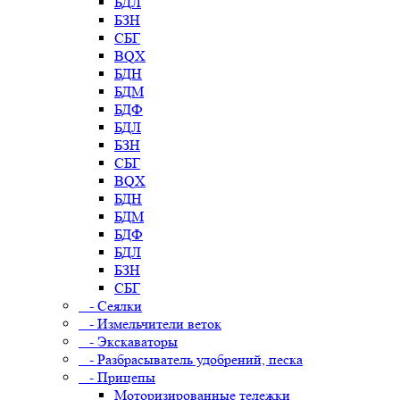
БДЛ
БЗН
СБГ
BQX
БДН
БДМ
БДФ
БДЛ
БЗН
СБГ
BQX
БДН
БДМ
БДФ
БДЛ
БЗН
СБГ
- Сеялки
- Измельчители веток
- Экскаваторы
- Разбрасыватель удобрений, песка
- Прицепы
Моторизированные тележки