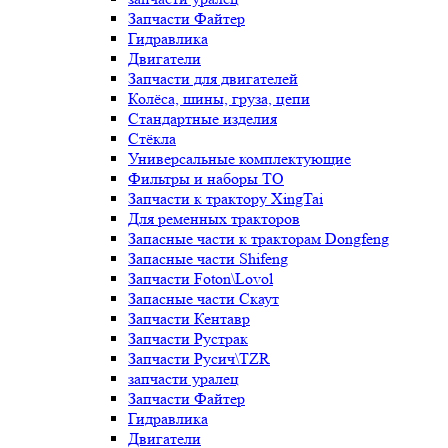
Запчасти Файтер
Гидравлика
Двигатели
Запчасти для двигателей
Колёса, шины, груза, цепи
Стандартные изделия
Стёкла
Универсальные комплектующие
Фильтры и наборы ТО
Запчасти к трактору XingTai
Для ременных тракторов
Запасные части к тракторам Dongfeng
Запасные части Shifeng
Запчасти Foton\Lovol
Запасные части Скаут
Запчасти Кентавр
Запчасти Рустрак
Запчасти Русич\TZR
запчасти уралец
Запчасти Файтер
Гидравлика
Двигатели