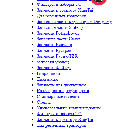
Фильтры и наборы ТО
Запчасти к трактору XingTai
Для ременных тракторов
Запасные части к тракторам Dongfeng
Запасные части Shifeng
Запчасти Foton\Lovol
Запасные части Скаут
Запчасти Кентавр
Запчасти Рустрак
Запчасти Русич\TZR
запчасти уралец
Запчасти Файтер
Гидравлика
Двигатели
Запчасти для двигателей
Колёса, шины, груза, цепи
Стандартные изделия
Стёкла
Универсальные комплектующие
Фильтры и наборы ТО
Запчасти к трактору XingTai
Для ременных тракторов