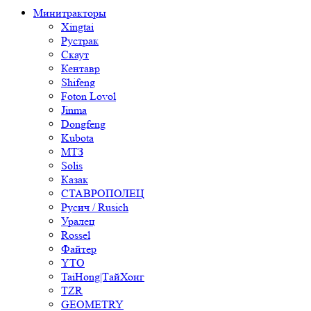
Минитракторы
Xingtai
Рустрак
Скаут
Кентавр
Shifeng
Foton Lovol
Jinma
Dongfeng
Kubota
МТЗ
Solis
Казак
СТАВРОПОЛЕЦ
Русич / Rusich
Уралец
Rossel
Файтер
YTO
TaiHong|ТайХонг
TZR
GEOMETRY