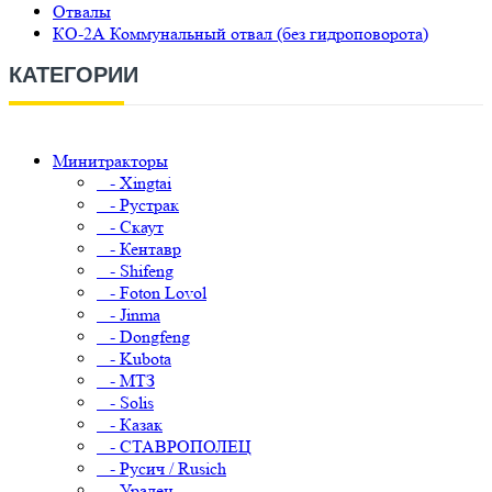
Отвалы
КО-2А Коммунальный отвал (без гидроповорота)
КАТЕГОРИИ
Минитракторы
- Xingtai
- Рустрак
- Скаут
- Кентавр
- Shifeng
- Foton Lovol
- Jinma
- Dongfeng
- Kubota
- МТЗ
- Solis
- Казак
- СТАВРОПОЛЕЦ
- Русич / Rusich
- Уралец