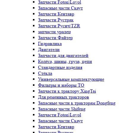
Запчасти Foton\Lovol
Запасные части Скаут
Запчасти Кентавр
Запчасти Рустрак
Запчасти Русич\TZR
запчасти уралец
Запчасти Файтер
Гидравлика
Двигатели
Запчасти для двигателей
Колёса, шины, груза, цепи
Стандартные изделия
Стёкла
Универсальные комплектующие
Фильтры и наборы ТО
Запчасти к трактору XingTai
Для ременных тракторов
Запасные части к тракторам Dongfeng
Запасные части Shifeng
Запчасти Foton\Lovol
Запасные части Скаут
Запчасти Кентавр
Запчасти Рустрак