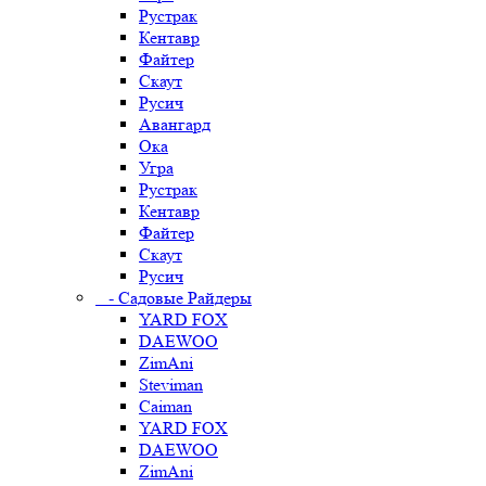
Рустрак
Кентавр
Файтер
Скаут
Русич
Авангард
Ока
Угра
Рустрак
Кентавр
Файтер
Скаут
Русич
- Садовые Райдеры
YARD FOX
DAEWOO
ZimAni
Steviman
Caiman
YARD FOX
DAEWOO
ZimAni