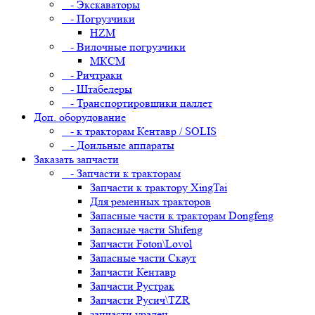
- Экскаваторы
- Погрузчики
HZM
- Вилочные погрузчики
МКСМ
- Ричтраки
- Штабелеры
- Транспортировщики паллет
Доп. оборудование
- к тракторам Кентавр / SOLIS
- Доильные аппараты
Заказать запчасти
- Запчасти к тракторам
Запчасти к трактору XingTai
Для ременных тракторов
Запасные части к тракторам Dongfeng
Запасные части Shifeng
Запчасти Foton\Lovol
Запасные части Скаут
Запчасти Кентавр
Запчасти Рустрак
Запчасти Русич\TZR
запчасти уралец