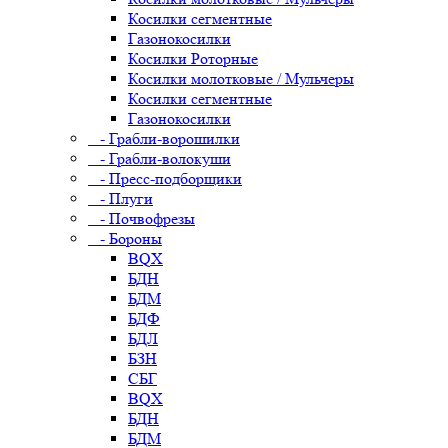
Косилки сегментные
Газонокосилки
Косилки Роторные
Косилки молотковые / Мульчеры
Косилки сегментные
Газонокосилки
- Грабли-ворошилки
- Грабли-волокуши
- Пресс-подборщики
- Плуги
- Почвофрезы
- Бороны
BQX
БДН
БДМ
БДФ
БДЛ
БЗН
СБГ
BQX
БДН
БДМ