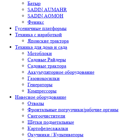
Батыр
SADIN AUMAHR
SADIN AOMOH
Феникс
Гусеничные платформы
Техника с наработкой
Японские трактора
Техника для дома и сада
Мотоблоки
Садовые Райдеры
Садовые трактора
Аккумуляторное оборудование
Газонокосилки
Генераторы
Компрессоры
Навесное оборудование
Отвалы
Фронтальные погрузчики/рабочие органы
Снегоочистители
Щётки подметальные
Картофелесажалки
Окучники / Культиваторы