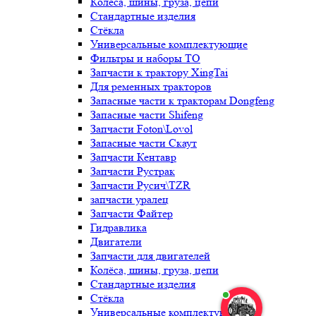
Колёса, шины, груза, цепи
Стандартные изделия
Стёкла
Универсальные комплектующие
Фильтры и наборы ТО
Запчасти к трактору XingTai
Для ременных тракторов
Запасные части к тракторам Dongfeng
Запасные части Shifeng
Запчасти Foton\Lovol
Запасные части Скаут
Запчасти Кентавр
Запчасти Рустрак
Запчасти Русич\TZR
запчасти уралец
Запчасти Файтер
Гидравлика
Двигатели
Запчасти для двигателей
Колёса, шины, груза, цепи
Стандартные изделия
Стёкла
Универсальные комплектующие