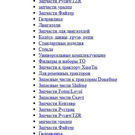
Запчасти Русич\TZR
запчасти уралец
Запчасти Файтер
Гидравлика
Двигатели
Запчасти для двигателей
Колёса, шины, груза, цепи
Стандартные изделия
Стёкла
Универсальные комплектующие
Фильтры и наборы ТО
Запчасти к трактору XingTai
Для ременных тракторов
Запасные части к тракторам Dongfeng
Запасные части Shifeng
Запчасти Foton\Lovol
Запасные части Скаут
Запчасти Кентавр
Запчасти Рустрак
Запчасти Русич\TZR
запчасти уралец
Запчасти Файтер
Гидравлика