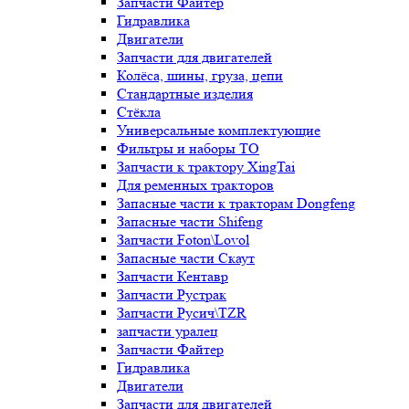
Запчасти Файтер
Гидравлика
Двигатели
Запчасти для двигателей
Колёса, шины, груза, цепи
Стандартные изделия
Стёкла
Универсальные комплектующие
Фильтры и наборы ТО
Запчасти к трактору XingTai
Для ременных тракторов
Запасные части к тракторам Dongfeng
Запасные части Shifeng
Запчасти Foton\Lovol
Запасные части Скаут
Запчасти Кентавр
Запчасти Рустрак
Запчасти Русич\TZR
запчасти уралец
Запчасти Файтер
Гидравлика
Двигатели
Запчасти для двигателей