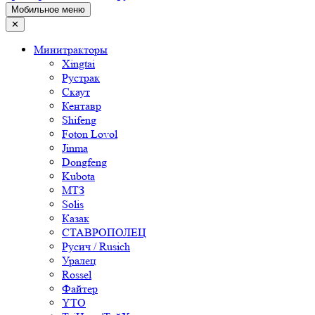
Мобильное меню
✕
Минитракторы
Xingtai
Рустрак
Скаут
Кентавр
Shifeng
Foton Lovol
Jinma
Dongfeng
Kubota
МТЗ
Solis
Казак
СТАВРОПОЛЕЦ
Русич / Rusich
Уралец
Rossel
Файтер
YTO