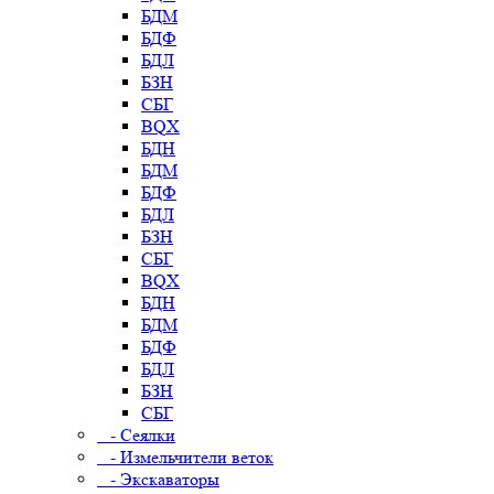
БДМ
БДФ
БДЛ
БЗН
СБГ
BQX
БДН
БДМ
БДФ
БДЛ
БЗН
СБГ
BQX
БДН
БДМ
БДФ
БДЛ
БЗН
СБГ
- Сеялки
- Измельчители веток
- Экскаваторы