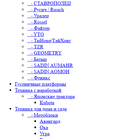
- СТАВРОПОЛЕЦ
- Русич / Rusich
- Уралец
- Rossel
- Файтер
- YTO
- TaiHong|ТайХонг
- TZR
- GEOMETRY
- Батыр
- SADIN AUMAHR
- SADIN AOMOH
- Феникс
Гусеничные платформы
Техника с наработкой
- Японские трактора
Kubota
Техника для дома и сада
- Мотоблоки
Авангард
Ока
Угра