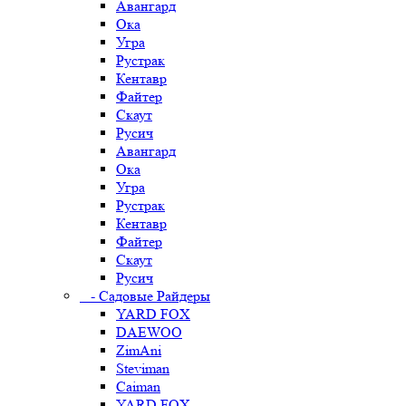
Авангард
Ока
Угра
Рустрак
Кентавр
Файтер
Скаут
Русич
Авангард
Ока
Угра
Рустрак
Кентавр
Файтер
Скаут
Русич
- Садовые Райдеры
YARD FOX
DAEWOO
ZimAni
Steviman
Caiman
YARD FOX