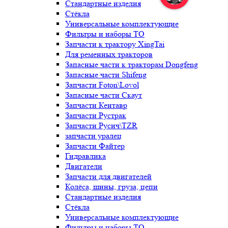
Стандартные изделия
Стёкла
Универсальные комплектующие
Фильтры и наборы ТО
Запчасти к трактору XingTai
Для ременных тракторов
Запасные части к тракторам Dongfeng
Запасные части Shifeng
Запчасти Foton\Lovol
Запасные части Скаут
Запчасти Кентавр
Запчасти Рустрак
Запчасти Русич\TZR
запчасти уралец
Запчасти Файтер
Гидравлика
Двигатели
Запчасти для двигателей
Колёса, шины, груза, цепи
Стандартные изделия
Стёкла
Универсальные комплектующие
Фильтры и наборы ТО