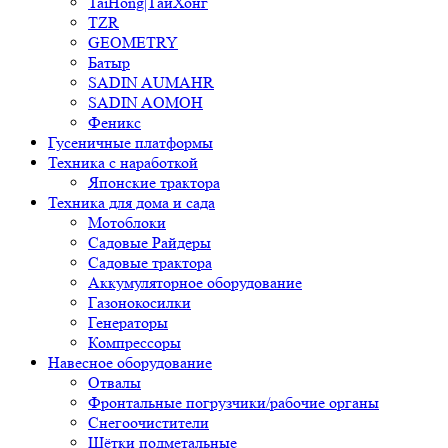
TaiHong|ТайХонг
TZR
GEOMETRY
Батыр
SADIN AUMAHR
SADIN AOMOH
Феникс
Гусеничные платформы
Техника с наработкой
Японские трактора
Техника для дома и сада
Мотоблоки
Садовые Райдеры
Садовые трактора
Аккумуляторное оборудование
Газонокосилки
Генераторы
Компрессоры
Навесное оборудование
Отвалы
Фронтальные погрузчики/рабочие органы
Снегоочистители
Щётки подметальные