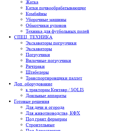
Жатка
Катки почвообрабатывающие
Комбайны
Уборочные машины
Обмотчики рулонов
Техника для футбольных полей
СПЕЦ. ТЕХНИКА
Экскаваторы погрузчики
Экскаваторы
Погрузчики
Вилочные погрузчики
Ричтраки
Штабелеры
Транспортировщики паллет
Доп. оборудование
к тракторам Кентавр / SOLIS
Доильные аппараты
Готовые решения
Для дачи и огорода
Для животноводства, КФХ
Под грант фермерам
Строительные
Под Агростартап