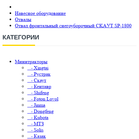
Навесное оборудование
Отвалы
Отвал фронтальный снегоуборочный CKAУT SP-1800
КАТЕГОРИИ
Минитракторы
- Xingtai
- Рустрак
- Скаут
- Кентавр
- Shifeng
- Foton Lovol
- Jinma
- Dongfeng
- Kubota
- МТЗ
- Solis
- Казак