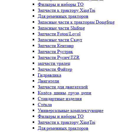
Фильтры и наборы ТО
Запчасти к трактору XingTai
Для ременных тракторов
Запасные части к тракторам Dongfeng
Запасные части Shifeng
Запчасти Foton\Lovol
Запасные части Скаут
Запчасти Кентавр
Запчасти Рустрак
Запчасти Русич\TZR
запчасти уралец
Запчасти Файтер
Гидравлика
Двигатели
Запчасти для двигателей
Колёса, шины, груза, цепи
Стандартные изделия
Стёкла
Универсальные комплектующие
Фильтры и наборы ТО
Запчасти к трактору XingTai
Для ременных тракторов