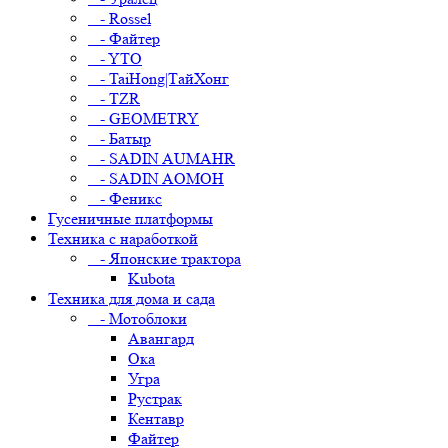
- Rossel
- Файтер
- YTO
- TaiHong|ТайХонг
- TZR
- GEOMETRY
- Батыр
- SADIN AUMAHR
- SADIN AOMOH
- Феникс
Гусеничные платформы
Техника с наработкой
- Японские трактора
Kubota
Техника для дома и сада
- Мотоблоки
Авангард
Ока
Угра
Рустрак
Кентавр
Файтер