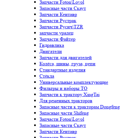
Запчасти Foton\Lovol
Запасные части Скаут
Запчасти Кентавр
Запчасти Рустрак
Запчасти Русич\TZR
запчасти уралец
Запчасти Файтер
Гидравлика
Двигатели
Запчасти для двигателей
Колёса, шины, груза, цепи
Стандартные изделия
Стёкла
Универсальные комплектующие
Фильтры и наборы ТО
Запчасти к трактору XingTai
Для ременных тракторов
Запасные части к тракторам Dongfeng
Запасные части Shifeng
Запчасти Foton\Lovol
Запасные части Скаут
Запчасти Кентавр
Запчасти Рустрак