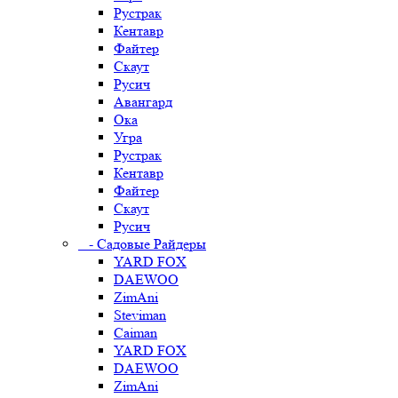
Рустрак
Кентавр
Файтер
Скаут
Русич
Авангард
Ока
Угра
Рустрак
Кентавр
Файтер
Скаут
Русич
- Садовые Райдеры
YARD FOX
DAEWOO
ZimAni
Steviman
Caiman
YARD FOX
DAEWOO
ZimAni