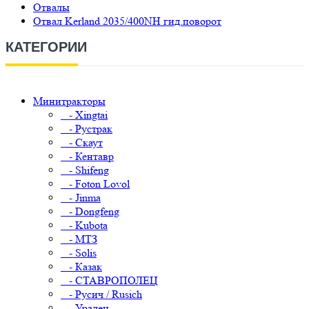
Отвалы
Отвал Kerland 2035/400NH гид.поворот
КАТЕГОРИИ
Минитракторы
- Xingtai
- Рустрак
- Скаут
- Кентавр
- Shifeng
- Foton Lovol
- Jinma
- Dongfeng
- Kubota
- МТЗ
- Solis
- Казак
- СТАВРОПОЛЕЦ
- Русич / Rusich
- Уралец