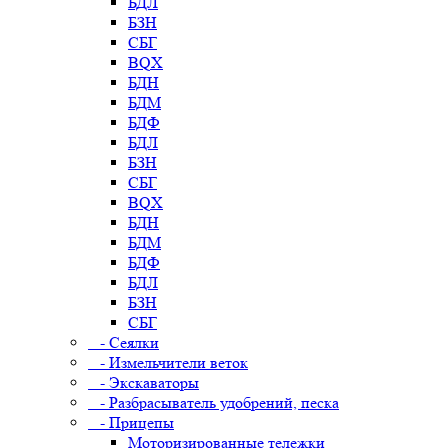
БДЛ
БЗН
СБГ
BQX
БДН
БДМ
БДФ
БДЛ
БЗН
СБГ
BQX
БДН
БДМ
БДФ
БДЛ
БЗН
СБГ
- Сеялки
- Измельчители веток
- Экскаваторы
- Разбрасыватель удобрений, песка
- Прицепы
Моторизированные тележки