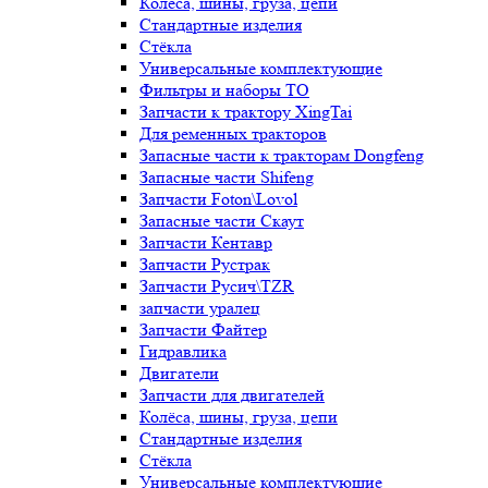
Колёса, шины, груза, цепи
Стандартные изделия
Стёкла
Универсальные комплектующие
Фильтры и наборы ТО
Запчасти к трактору XingTai
Для ременных тракторов
Запасные части к тракторам Dongfeng
Запасные части Shifeng
Запчасти Foton\Lovol
Запасные части Скаут
Запчасти Кентавр
Запчасти Рустрак
Запчасти Русич\TZR
запчасти уралец
Запчасти Файтер
Гидравлика
Двигатели
Запчасти для двигателей
Колёса, шины, груза, цепи
Стандартные изделия
Стёкла
Универсальные комплектующие