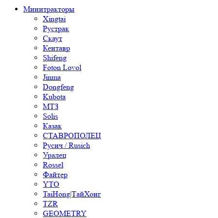
Минитракторы
Xingtai
Рустрак
Скаут
Кентавр
Shifeng
Foton Lovol
Jinma
Dongfeng
Kubota
МТЗ
Solis
Казак
СТАВРОПОЛЕЦ
Русич / Rusich
Уралец
Rossel
Файтер
YTO
TaiHong|ТайХонг
TZR
GEOMETRY