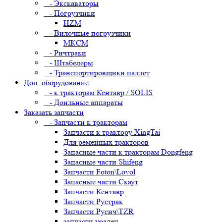
- Экскаваторы
- Погрузчики
HZM
- Вилочные погрузчики
МКСМ
- Ричтраки
- Штабелеры
- Транспортировщики паллет
Доп. оборудование
- к тракторам Кентавр / SOLIS
- Доильные аппараты
Заказать запчасти
- Запчасти к тракторам
Запчасти к трактору XingTai
Для ременных тракторов
Запасные части к тракторам Dongfeng
Запасные части Shifeng
Запчасти Foton\Lovol
Запасные части Скаут
Запчасти Кентавр
Запчасти Рустрак
Запчасти Русич\TZR
запчасти уралец