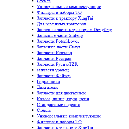
Стёкла
Универсальные комплектующие
Фильтры и наборы ТО
Запчасти к трактору XingTai
Для ременных тракторов
Запасные части к тракторам Dongfeng
Запасные части Shifeng
Запчасти Foton\Lovol
Запасные части Скаут
Запчасти Кентавр
Запчасти Рустрак
Запчасти Русич\TZR
запчасти уралец
Запчасти Файтер
Гидравлика
Двигатели
Запчасти для двигателей
Колёса, шины, груза, цепи
Стандартные изделия
Стёкла
Универсальные комплектующие
Фильтры и наборы ТО
Запчасти к трактору XingTai