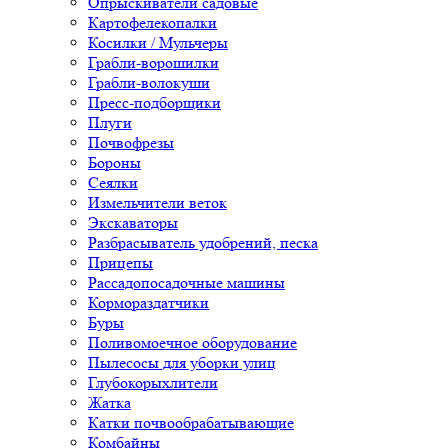
Опрыскиватели садовые
Картофелекопалки
Косилки / Мульчеры
Грабли-ворошилки
Грабли-волокуши
Пресс-подборщики
Плуги
Почвофрезы
Бороны
Сеялки
Измельчители веток
Экскаваторы
Разбрасыватель удобрений, песка
Прицепы
Рассадопосадочные машины
Кормораздатчики
Буры
Поливомоечное оборудование
Пылесосы для уборки улиц
Глубокорыхлители
Жатка
Катки почвообрабатывающие
Комбайны