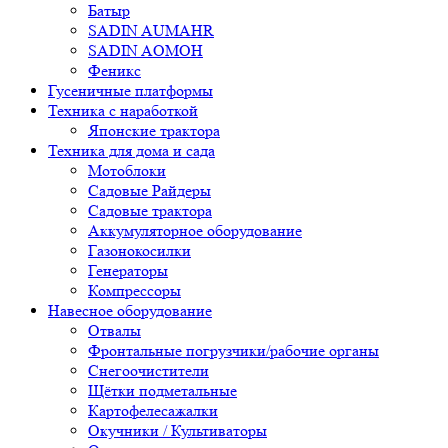
Батыр
SADIN AUMAHR
SADIN AOMOH
Феникс
Гусеничные платформы
Техника с наработкой
Японские трактора
Техника для дома и сада
Мотоблоки
Садовые Райдеры
Садовые трактора
Аккумуляторное оборудование
Газонокосилки
Генераторы
Компрессоры
Навесное оборудование
Отвалы
Фронтальные погрузчики/рабочие органы
Снегоочистители
Щётки подметальные
Картофелесажалки
Окучники / Культиваторы