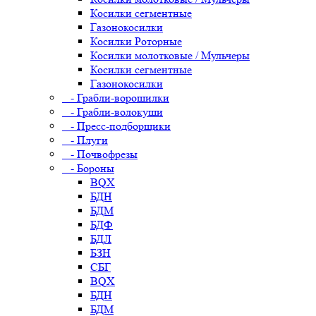
Косилки сегментные
Газонокосилки
Косилки Роторные
Косилки молотковые / Мульчеры
Косилки сегментные
Газонокосилки
- Грабли-ворошилки
- Грабли-волокуши
- Пресс-подборщики
- Плуги
- Почвофрезы
- Бороны
BQX
БДН
БДМ
БДФ
БДЛ
БЗН
СБГ
BQX
БДН
БДМ