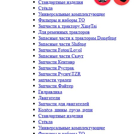
Стандартные изделия
Стёкла
Универсальные комплектующие
Фильтры и наборы ТО
Запчасти к трактору XingTai
Для ременных тракторов
Запасные части к тракторам Dongfeng
Запасные части Shifeng
Запчасти Foton\Lovol
Запасные части Скаут
Запчасти Кентавр
Запчасти Рустрак
Запчасти Русич\TZR
запчасти уралец
Запчасти Файтер
Гидравлика
Двигатели
Запчасти для двигателей
Колёса, шины, груза, цепи
Стандартные изделия
Стёкла
Универсальные комплектующие
Фильтры и наборы ТО