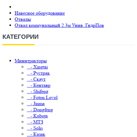
Навесное оборудование
Отвалы
Отвал коммунальный 2.3м Унив. ГидрПов
КАТЕГОРИИ
Минитракторы
- Xingtai
- Рустрак
- Скаут
- Кентавр
- Shifeng
- Foton Lovol
- Jinma
- Dongfeng
- Kubota
- МТЗ
- Solis
- Казак