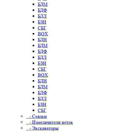
БДМ
БДФ
БДЛ
БЗН
СБГ
BQX
БДН
БДМ
БДФ
БДЛ
БЗН
СБГ
BQX
БДН
БДМ
БДФ
БДЛ
БЗН
СБГ
- Сеялки
- Измельчители веток
- Экскаваторы