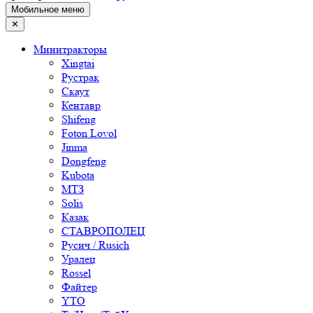
Мобильное меню
✕
Минитракторы
Xingtai
Рустрак
Скаут
Кентавр
Shifeng
Foton Lovol
Jinma
Dongfeng
Kubota
МТЗ
Solis
Казак
СТАВРОПОЛЕЦ
Русич / Rusich
Уралец
Rossel
Файтер
YTO