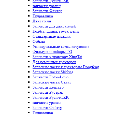
Запчасти Русич\TZR
запчасти уралец
Запчасти Файтер
Гидравлика
Двигатели
Запчасти для двигателей
Колёса, шины, груза, цепи
Стандартные изделия
Стёкла
Универсальные комплектующие
Фильтры и наборы ТО
Запчасти к трактору XingTai
Для ременных тракторов
Запасные части к тракторам Dongfeng
Запасные части Shifeng
Запчасти Foton\Lovol
Запасные части Скаут
Запчасти Кентавр
Запчасти Рустрак
Запчасти Русич\TZR
запчасти уралец
Запчасти Файтер
Гидравлика