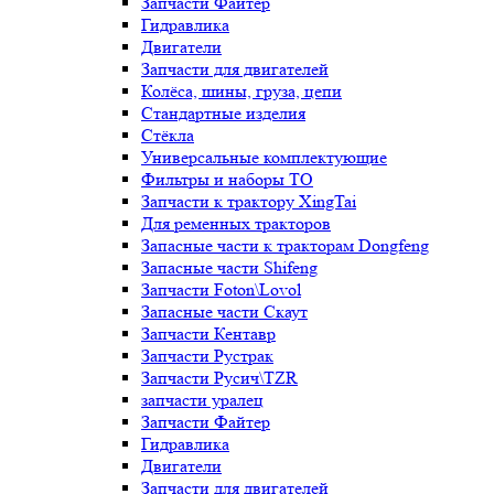
Запчасти Файтер
Гидравлика
Двигатели
Запчасти для двигателей
Колёса, шины, груза, цепи
Стандартные изделия
Стёкла
Универсальные комплектующие
Фильтры и наборы ТО
Запчасти к трактору XingTai
Для ременных тракторов
Запасные части к тракторам Dongfeng
Запасные части Shifeng
Запчасти Foton\Lovol
Запасные части Скаут
Запчасти Кентавр
Запчасти Рустрак
Запчасти Русич\TZR
запчасти уралец
Запчасти Файтер
Гидравлика
Двигатели
Запчасти для двигателей