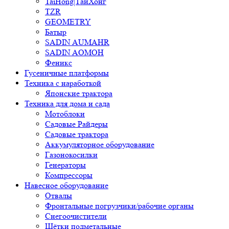
TaiHong|ТайХонг
TZR
GEOMETRY
Батыр
SADIN AUMAHR
SADIN AOMOH
Феникс
Гусеничные платформы
Техника с наработкой
Японские трактора
Техника для дома и сада
Мотоблоки
Садовые Райдеры
Садовые трактора
Аккумуляторное оборудование
Газонокосилки
Генераторы
Компрессоры
Навесное оборудование
Отвалы
Фронтальные погрузчики/рабочие органы
Снегоочистители
Щётки подметальные