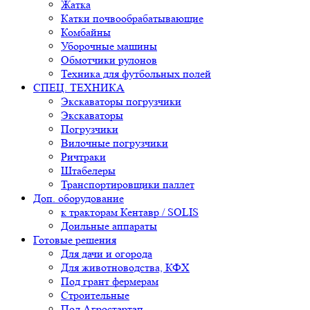
Жатка
Катки почвообрабатывающие
Комбайны
Уборочные машины
Обмотчики рулонов
Техника для футбольных полей
СПЕЦ. ТЕХНИКА
Экскаваторы погрузчики
Экскаваторы
Погрузчики
Вилочные погрузчики
Ричтраки
Штабелеры
Транспортировщики паллет
Доп. оборудование
к тракторам Кентавр / SOLIS
Доильные аппараты
Готовые решения
Для дачи и огорода
Для животноводства, КФХ
Под грант фермерам
Строительные
Под Агростартап