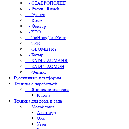
- СТАВРОПОЛЕЦ
- Русич / Rusich
- Уралец
- Rossel
- Файтер
- YTO
- TaiHong|ТайХонг
- TZR
- GEOMETRY
- Батыр
- SADIN AUMAHR
- SADIN AOMOH
- Феникс
Гусеничные платформы
Техника с наработкой
- Японские трактора
Kubota
Техника для дома и сада
- Мотоблоки
Авангард
Ока
Угра