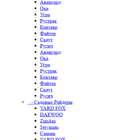
Авангард
Ока
Угра
Рустрак
Кентавр
Файтер
Скаут
Русич
Авангард
Ока
Угра
Рустрак
Кентавр
Файтер
Скаут
Русич
- Садовые Райдеры
YARD FOX
DAEWOO
ZimAni
Steviman
Caiman
YARD FOX