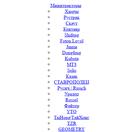
Минитракторы
Xingtai
Рустрак
Скаут
Кентавр
Shifeng
Foton Lovol
Jinma
Dongfeng
Kubota
МТЗ
Solis
Казак
СТАВРОПОЛЕЦ
Русич / Rusich
Уралец
Rossel
Файтер
YTO
TaiHong|ТайХонг
TZR
GEOMETRY