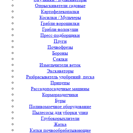
Опрыскиватели садовые
Картофелекопалки
Косилки / Мульчеры
Грабли-ворошилки
Грабли-волокуши
Пресс-подборщики
Плуги
Почвофрезы
Бороны
Сеялки
Измельчители веток
Экскаваторы
Разбрасыватель удобрений, песка
Прицепы
Рассадопосадочные машины
Кормораздатчики
Буры
Поливомоечное оборудование
Пылесосы для уборки улиц
Глубокорыхлители
Жатка
Катки почвообрабатывающие