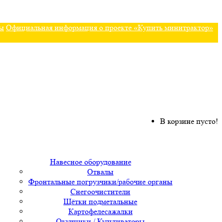
ы
Официальная информация о проекте «Купить минитрактор»
В корзине пусто!
Навесное оборудование
Отвалы
Фронтальные погрузчики/рабочие органы
Снегоочистители
Щётки подметальные
Картофелесажалки
Окучники / Культиваторы