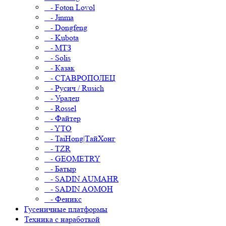
- Foton Lovol
- Jinma
- Dongfeng
- Kubota
- МТЗ
- Solis
- Казак
- СТАВРОПОЛЕЦ
- Русич / Rusich
- Уралец
- Rossel
- Файтер
- YTO
- TaiHong|ТайХонг
- TZR
- GEOMETRY
- Батыр
- SADIN AUMAHR
- SADIN AOMOH
- Феникс
Гусеничные платформы
Техника с наработкой