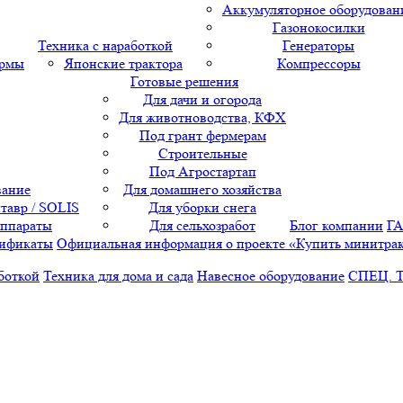
Аккумуляторное оборудован
Газонокосилки
Техника с наработкой
Генераторы
ормы
Японские трактора
Компрессоры
Готовые решения
Для дачи и огорода
Для животноводства, КФХ
Под грант фермерам
Строительные
Под Агростартап
вание
Для домашнего хозяйства
тавр / SOLIS
Для уборки снега
аппараты
Для сельхозработ
Блог компании
Г
ификаты
Официальная информация о проекте «Купить минитра
боткой
Техника для дома и сада
Навесное оборудование
СПЕЦ. 