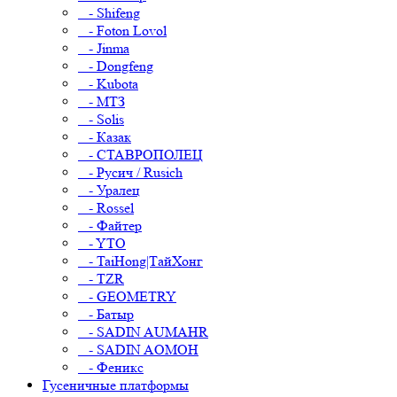
- Shifeng
- Foton Lovol
- Jinma
- Dongfeng
- Kubota
- МТЗ
- Solis
- Казак
- СТАВРОПОЛЕЦ
- Русич / Rusich
- Уралец
- Rossel
- Файтер
- YTO
- TaiHong|ТайХонг
- TZR
- GEOMETRY
- Батыр
- SADIN AUMAHR
- SADIN AOMOH
- Феникс
Гусеничные платформы