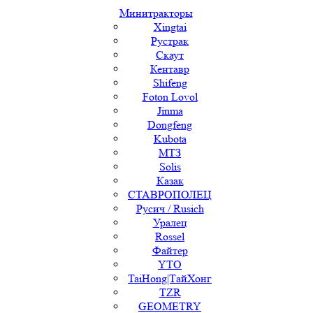
Минитракторы
Xingtai
Рустрак
Скаут
Кентавр
Shifeng
Foton Lovol
Jinma
Dongfeng
Kubota
МТЗ
Solis
Казак
СТАВРОПОЛЕЦ
Русич / Rusich
Уралец
Rossel
Файтер
YTO
TaiHong|ТайХонг
TZR
GEOMETRY