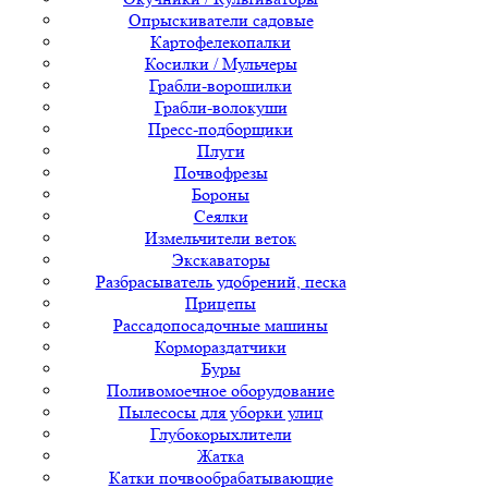
Опрыскиватели садовые
Картофелекопалки
Косилки / Мульчеры
Грабли-ворошилки
Грабли-волокуши
Пресс-подборщики
Плуги
Почвофрезы
Бороны
Сеялки
Измельчители веток
Экскаваторы
Разбрасыватель удобрений, песка
Прицепы
Рассадопосадочные машины
Кормораздатчики
Буры
Поливомоечное оборудование
Пылесосы для уборки улиц
Глубокорыхлители
Жатка
Катки почвообрабатывающие