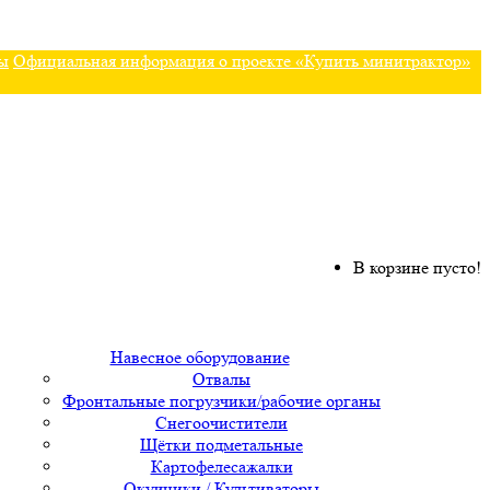
ы
Официальная информация о проекте «Купить минитрактор»
В корзине пусто!
Навесное оборудование
Отвалы
Фронтальные погрузчики/рабочие органы
Снегоочистители
Щётки подметальные
Картофелесажалки
Окучники / Культиваторы