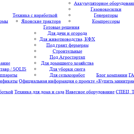
Аккумуляторное оборудован
Газонокосилки
Техника с наработкой
Генераторы
ормы
Японские трактора
Компрессоры
Готовые решения
Для дачи и огорода
Для животноводства, КФХ
Под грант фермерам
Строительные
Под Агростартап
вание
Для домашнего хозяйства
тавр / SOLIS
Для уборки снега
аппараты
Для сельхозработ
Блог компании
Г
ификаты
Официальная информация о проекте «Купить минитра
боткой
Техника для дома и сада
Навесное оборудование
СПЕЦ. 