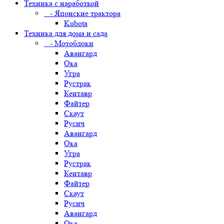
Техника с наработкой
- Японские трактора
Kubota
Техника для дома и сада
- Мотоблоки
Авангард
Ока
Угра
Рустрак
Кентавр
Файтер
Скаут
Русич
Авангард
Ока
Угра
Рустрак
Кентавр
Файтер
Скаут
Русич
Авангард
Ока