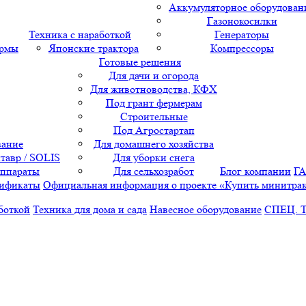
Аккумуляторное оборудован
Газонокосилки
Техника с наработкой
Генераторы
ормы
Японские трактора
Компрессоры
Готовые решения
Для дачи и огорода
Для животноводства, КФХ
Под грант фермерам
Строительные
Под Агростартап
вание
Для домашнего хозяйства
тавр / SOLIS
Для уборки снега
аппараты
Для сельхозработ
Блог компании
Г
ификаты
Официальная информация о проекте «Купить минитра
боткой
Техника для дома и сада
Навесное оборудование
СПЕЦ. 