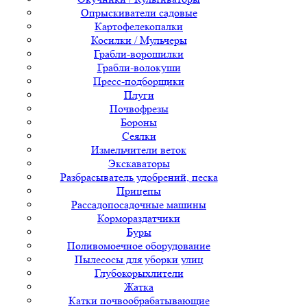
Опрыскиватели садовые
Картофелекопалки
Косилки / Мульчеры
Грабли-ворошилки
Грабли-волокуши
Пресс-подборщики
Плуги
Почвофрезы
Бороны
Сеялки
Измельчители веток
Экскаваторы
Разбрасыватель удобрений, песка
Прицепы
Рассадопосадочные машины
Кормораздатчики
Буры
Поливомоечное оборудование
Пылесосы для уборки улиц
Глубокорыхлители
Жатка
Катки почвообрабатывающие