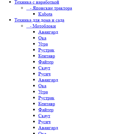
Техника с наработкой
- Японские трактора
Kubota
Техника для дома и сада
- Мотоблоки
Авангард
Ока
Угра
Рустрак
Кентавр
Файтер
Скаут
Русич
Авангард
Ока
Угра
Рустрак
Кентавр
Файтер
Скаут
Русич
Авангард
Ока