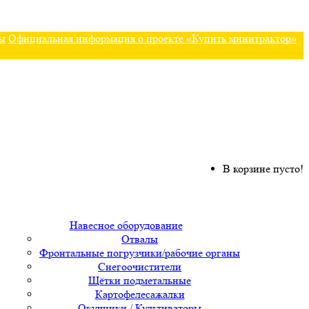
ы
Официальная информация о проекте «Купить минитрактор»
В корзине пусто!
Навесное оборудование
Отвалы
Фронтальные погрузчики/рабочие органы
Снегоочистители
Щётки подметальные
Картофелесажалки
Окучники / Культиваторы