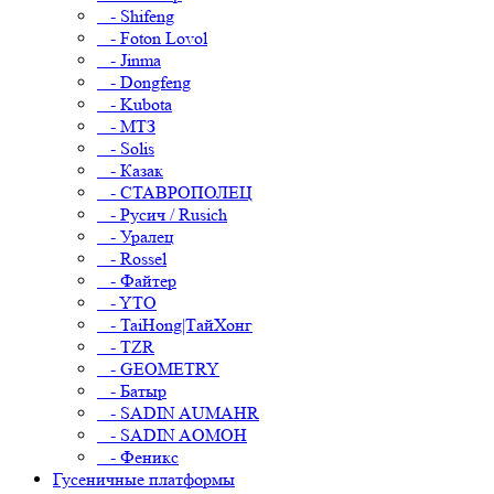
- Shifeng
- Foton Lovol
- Jinma
- Dongfeng
- Kubota
- МТЗ
- Solis
- Казак
- СТАВРОПОЛЕЦ
- Русич / Rusich
- Уралец
- Rossel
- Файтер
- YTO
- TaiHong|ТайХонг
- TZR
- GEOMETRY
- Батыр
- SADIN AUMAHR
- SADIN AOMOH
- Феникс
Гусеничные платформы