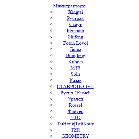
Минитракторы
Xingtai
Рустрак
Скаут
Кентавр
Shifeng
Foton Lovol
Jinma
Dongfeng
Kubota
МТЗ
Solis
Казак
СТАВРОПОЛЕЦ
Русич / Rusich
Уралец
Rossel
Файтер
YTO
TaiHong|ТайХонг
TZR
GEOMETRY