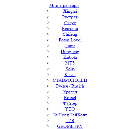
Минитракторы
Xingtai
Рустрак
Скаут
Кентавр
Shifeng
Foton Lovol
Jinma
Dongfeng
Kubota
МТЗ
Solis
Казак
СТАВРОПОЛЕЦ
Русич / Rusich
Уралец
Rossel
Файтер
YTO
TaiHong|ТайХонг
TZR
GEOMETRY