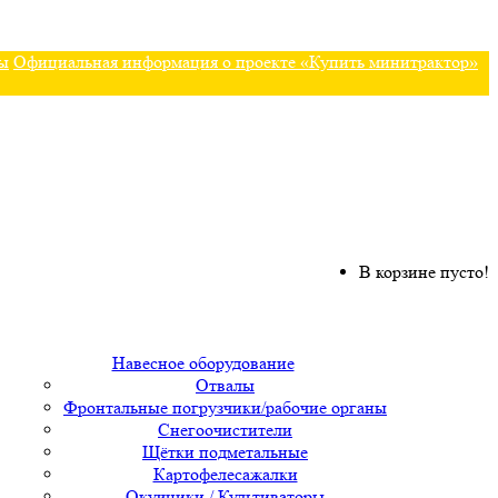
ы
Официальная информация о проекте «Купить минитрактор»
В корзине пусто!
Навесное оборудование
Отвалы
Фронтальные погрузчики/рабочие органы
Снегоочистители
Щётки подметальные
Картофелесажалки
Окучники / Культиваторы