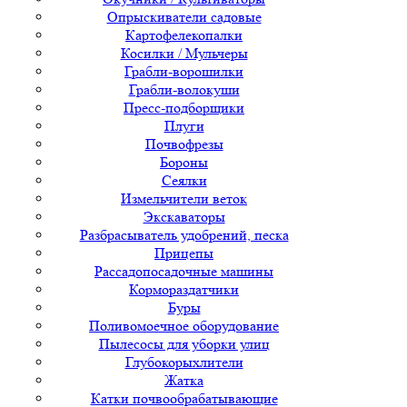
Опрыскиватели садовые
Картофелекопалки
Косилки / Мульчеры
Грабли-ворошилки
Грабли-волокуши
Пресс-подборщики
Плуги
Почвофрезы
Бороны
Сеялки
Измельчители веток
Экскаваторы
Разбрасыватель удобрений, песка
Прицепы
Рассадопосадочные машины
Кормораздатчики
Буры
Поливомоечное оборудование
Пылесосы для уборки улиц
Глубокорыхлители
Жатка
Катки почвообрабатывающие