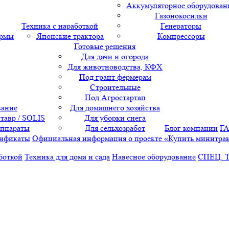
Аккумуляторное оборудован
Газонокосилки
Техника с наработкой
Генераторы
ормы
Японские трактора
Компрессоры
Готовые решения
Для дачи и огорода
Для животноводства, КФХ
Под грант фермерам
Строительные
Под Агростартап
вание
Для домашнего хозяйства
тавр / SOLIS
Для уборки снега
аппараты
Для сельхозработ
Блог компании
Г
ификаты
Официальная информация о проекте «Купить минитра
боткой
Техника для дома и сада
Навесное оборудование
СПЕЦ. 