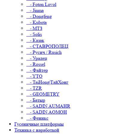
- Foton Lovol
- Jinma
- Dongfeng
- Kubota
- МТЗ
- Solis
- Казак
- СТАВРОПОЛЕЦ
- Русич / Rusich
- Уралец
- Rossel
- Файтер
- YTO
- TaiHong|ТайХонг
- TZR
- GEOMETRY
- Батыр
- SADIN AUMAHR
- SADIN AOMOH
- Феникс
Гусеничные платформы
Техника с наработкой