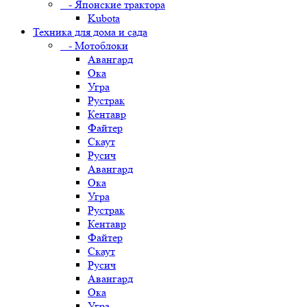
- Японские трактора
Kubota
Техника для дома и сада
- Мотоблоки
Авангард
Ока
Угра
Рустрак
Кентавр
Файтер
Скаут
Русич
Авангард
Ока
Угра
Рустрак
Кентавр
Файтер
Скаут
Русич
Авангард
Ока
Угра