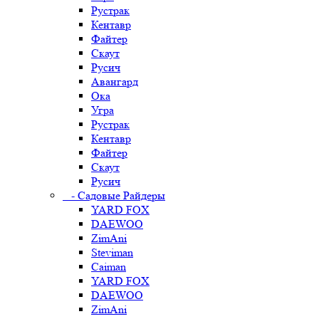
Рустрак
Кентавр
Файтер
Скаут
Русич
Авангард
Ока
Угра
Рустрак
Кентавр
Файтер
Скаут
Русич
- Садовые Райдеры
YARD FOX
DAEWOO
ZimAni
Steviman
Caiman
YARD FOX
DAEWOO
ZimAni