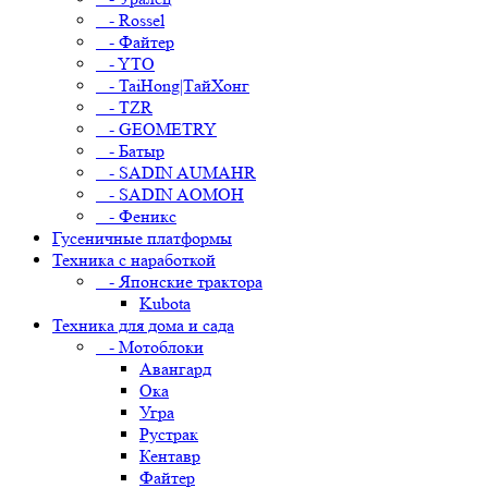
- Rossel
- Файтер
- YTO
- TaiHong|ТайХонг
- TZR
- GEOMETRY
- Батыр
- SADIN AUMAHR
- SADIN AOMOH
- Феникс
Гусеничные платформы
Техника с наработкой
- Японские трактора
Kubota
Техника для дома и сада
- Мотоблоки
Авангард
Ока
Угра
Рустрак
Кентавр
Файтер