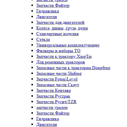
Запчасти Файтер
Гидравлика
Двигатели
Запчасти для двигателей
Колёса, шины, груза, цепи
Стандартные изделия
Стёкла
Универсальные комплектующие
Фильтры и наборы ТО
Запчасти к трактору XingTai
Для ременных тракторов
Запасные части к тракторам Dongfeng
Запасные части Shifeng
Запчасти Foton\Lovol
Запасные части Скаут
Запчасти Кентавр
Запчасти Рустрак
Запчасти Русич\TZR
запчасти уралец
Запчасти Файтер
Гидравлика
Двигатели