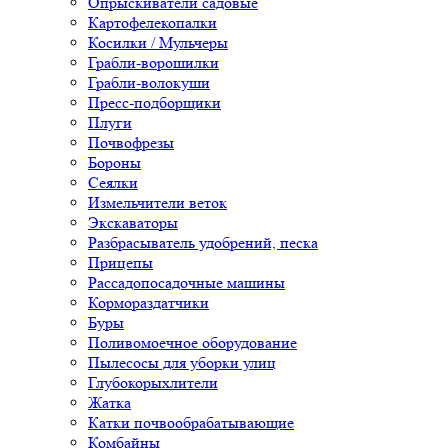
Опрыскиватели садовые
Картофелекопалки
Косилки / Мульчеры
Грабли-ворошилки
Грабли-волокуши
Пресс-подборщики
Плуги
Почвофрезы
Бороны
Сеялки
Измельчители веток
Экскаваторы
Разбрасыватель удобрений, песка
Прицепы
Рассадопосадочные машины
Кормораздатчики
Буры
Поливомоечное оборудование
Пылесосы для уборки улиц
Глубокорыхлители
Жатка
Катки почвообрабатывающие
Комбайны