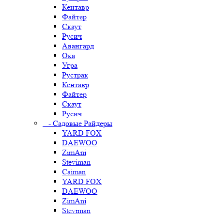
Кентавр
Файтер
Скаут
Русич
Авангард
Ока
Угра
Рустрак
Кентавр
Файтер
Скаут
Русич
- Садовые Райдеры
YARD FOX
DAEWOO
ZimAni
Steviman
Caiman
YARD FOX
DAEWOO
ZimAni
Steviman