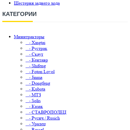
Шестерня заднего хода
КАТЕГОРИИ
Минитракторы
- Xingtai
- Рустрак
- Скаут
- Кентавр
- Shifeng
- Foton Lovol
- Jinma
- Dongfeng
- Kubota
- МТЗ
- Solis
- Казак
- СТАВРОПОЛЕЦ
- Русич / Rusich
- Уралец
- Rossel