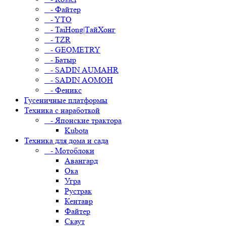
- Файтер
- YTO
- TaiHong|ТайХонг
- TZR
- GEOMETRY
- Батыр
- SADIN AUMAHR
- SADIN AOMOH
- Феникс
Гусеничные платформы
Техника с наработкой
- Японские трактора
Kubota
Техника для дома и сада
- Мотоблоки
Авангард
Ока
Угра
Рустрак
Кентавр
Файтер
Скаут