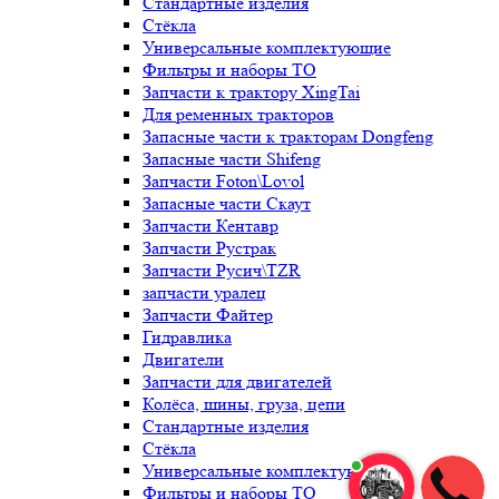
Стандартные изделия
Стёкла
Универсальные комплектующие
Фильтры и наборы ТО
Запчасти к трактору XingTai
Для ременных тракторов
Запасные части к тракторам Dongfeng
Запасные части Shifeng
Запчасти Foton\Lovol
Запасные части Скаут
Запчасти Кентавр
Запчасти Рустрак
Запчасти Русич\TZR
запчасти уралец
Запчасти Файтер
Гидравлика
Двигатели
Запчасти для двигателей
Колёса, шины, груза, цепи
Стандартные изделия
Стёкла
Универсальные комплектующие
Фильтры и наборы ТО