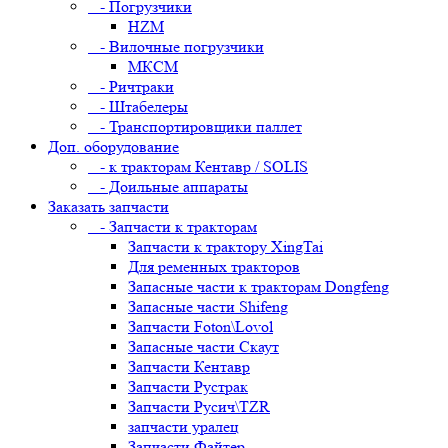
- Погрузчики
HZM
- Вилочные погрузчики
МКСМ
- Ричтраки
- Штабелеры
- Транспортировщики паллет
Доп. оборудование
- к тракторам Кентавр / SOLIS
- Доильные аппараты
Заказать запчасти
- Запчасти к тракторам
Запчасти к трактору XingTai
Для ременных тракторов
Запасные части к тракторам Dongfeng
Запасные части Shifeng
Запчасти Foton\Lovol
Запасные части Скаут
Запчасти Кентавр
Запчасти Рустрак
Запчасти Русич\TZR
запчасти уралец
Запчасти Файтер