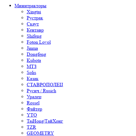
Минитракторы
Xingtai
Рустрак
Скаут
Кентавр
Shifeng
Foton Lovol
Jinma
Dongfeng
Kubota
МТЗ
Solis
Казак
СТАВРОПОЛЕЦ
Русич / Rusich
Уралец
Rossel
Файтер
YTO
TaiHong|ТайХонг
TZR
GEOMETRY