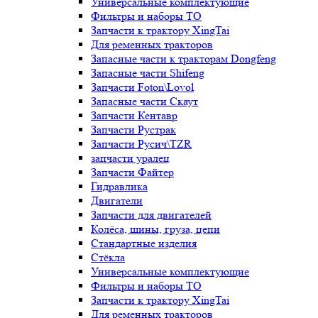
Универсальные комплектующие
Фильтры и наборы ТО
Запчасти к трактору XingTai
Для ременных тракторов
Запасные части к тракторам Dongfeng
Запасные части Shifeng
Запчасти Foton\Lovol
Запасные части Скаут
Запчасти Кентавр
Запчасти Рустрак
Запчасти Русич\TZR
запчасти уралец
Запчасти Файтер
Гидравлика
Двигатели
Запчасти для двигателей
Колёса, шины, груза, цепи
Стандартные изделия
Стёкла
Универсальные комплектующие
Фильтры и наборы ТО
Запчасти к трактору XingTai
Для ременных тракторов