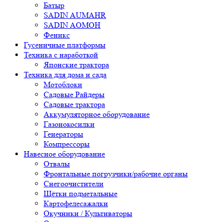
Батыр
SADIN AUMAHR
SADIN AOMOH
Феникс
Гусеничные платформы
Техника с наработкой
Японские трактора
Техника для дома и сада
Мотоблоки
Садовые Райдеры
Садовые трактора
Аккумуляторное оборудование
Газонокосилки
Генераторы
Компрессоры
Навесное оборудование
Отвалы
Фронтальные погрузчики/рабочие органы
Снегоочистители
Щётки подметальные
Картофелесажалки
Окучники / Культиваторы