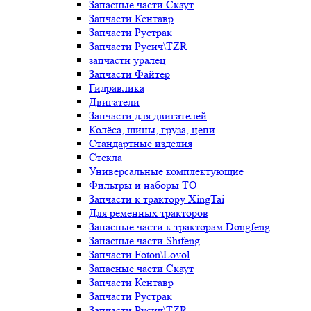
Запасные части Скаут
Запчасти Кентавр
Запчасти Рустрак
Запчасти Русич\TZR
запчасти уралец
Запчасти Файтер
Гидравлика
Двигатели
Запчасти для двигателей
Колёса, шины, груза, цепи
Стандартные изделия
Стёкла
Универсальные комплектующие
Фильтры и наборы ТО
Запчасти к трактору XingTai
Для ременных тракторов
Запасные части к тракторам Dongfeng
Запасные части Shifeng
Запчасти Foton\Lovol
Запасные части Скаут
Запчасти Кентавр
Запчасти Рустрак
Запчасти Русич\TZR