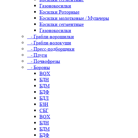
Газонокосилки
Косилки Роторные
Косилки молотковые / Мульчеры
Косилки сегментные
Газонокосилки
- Грабли-ворошилки
- Грабли-волокуши
- Пресс-подборщики
- Плуги
- Почвофрезы
- Бороны
BQX
БДН
БДМ
БДФ
БДЛ
БЗН
СБГ
BQX
БДН
БДМ
БДФ