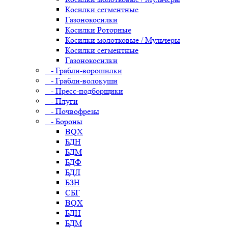
Косилки сегментные
Газонокосилки
Косилки Роторные
Косилки молотковые / Мульчеры
Косилки сегментные
Газонокосилки
- Грабли-ворошилки
- Грабли-волокуши
- Пресс-подборщики
- Плуги
- Почвофрезы
- Бороны
BQX
БДН
БДМ
БДФ
БДЛ
БЗН
СБГ
BQX
БДН
БДМ