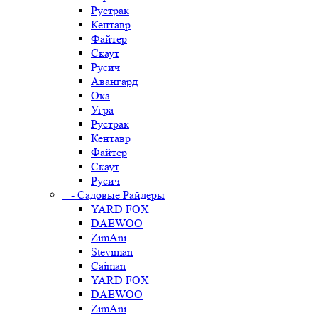
Рустрак
Кентавр
Файтер
Скаут
Русич
Авангард
Ока
Угра
Рустрак
Кентавр
Файтер
Скаут
Русич
- Садовые Райдеры
YARD FOX
DAEWOO
ZimAni
Steviman
Caiman
YARD FOX
DAEWOO
ZimAni