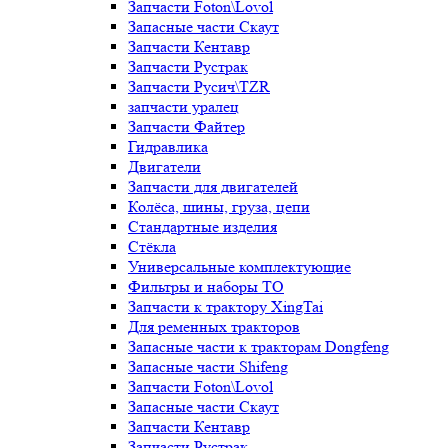
Запчасти Foton\Lovol
Запасные части Скаут
Запчасти Кентавр
Запчасти Рустрак
Запчасти Русич\TZR
запчасти уралец
Запчасти Файтер
Гидравлика
Двигатели
Запчасти для двигателей
Колёса, шины, груза, цепи
Стандартные изделия
Стёкла
Универсальные комплектующие
Фильтры и наборы ТО
Запчасти к трактору XingTai
Для ременных тракторов
Запасные части к тракторам Dongfeng
Запасные части Shifeng
Запчасти Foton\Lovol
Запасные части Скаут
Запчасти Кентавр
Запчасти Рустрак