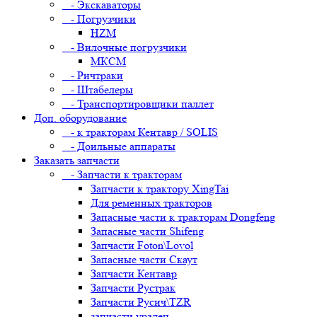
- Экскаваторы
- Погрузчики
HZM
- Вилочные погрузчики
МКСМ
- Ричтраки
- Штабелеры
- Транспортировщики паллет
Доп. оборудование
- к тракторам Кентавр / SOLIS
- Доильные аппараты
Заказать запчасти
- Запчасти к тракторам
Запчасти к трактору XingTai
Для ременных тракторов
Запасные части к тракторам Dongfeng
Запасные части Shifeng
Запчасти Foton\Lovol
Запасные части Скаут
Запчасти Кентавр
Запчасти Рустрак
Запчасти Русич\TZR
запчасти уралец