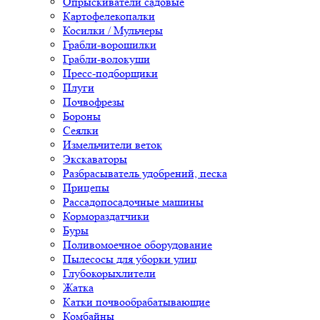
Опрыскиватели садовые
Картофелекопалки
Косилки / Мульчеры
Грабли-ворошилки
Грабли-волокуши
Пресс-подборщики
Плуги
Почвофрезы
Бороны
Сеялки
Измельчители веток
Экскаваторы
Разбрасыватель удобрений, песка
Прицепы
Рассадопосадочные машины
Кормораздатчики
Буры
Поливомоечное оборудование
Пылесосы для уборки улиц
Глубокорыхлители
Жатка
Катки почвообрабатывающие
Комбайны