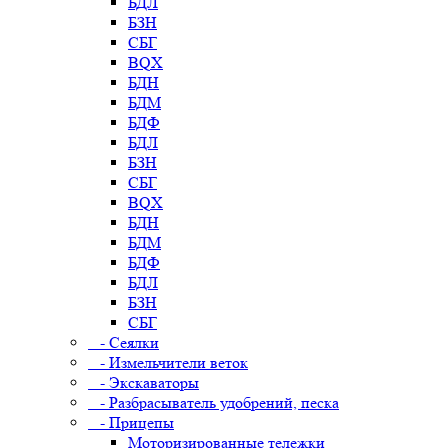
БДЛ
БЗН
СБГ
BQX
БДН
БДМ
БДФ
БДЛ
БЗН
СБГ
BQX
БДН
БДМ
БДФ
БДЛ
БЗН
СБГ
- Сеялки
- Измельчители веток
- Экскаваторы
- Разбрасыватель удобрений, песка
- Прицепы
Моторизированные тележки