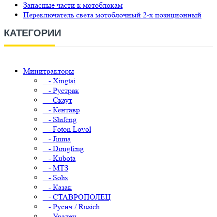
Запасные части к мотоблокам
Переключатель света мотоблочный 2-х позиционный
КАТЕГОРИИ
Минитракторы
- Xingtai
- Рустрак
- Скаут
- Кентавр
- Shifeng
- Foton Lovol
- Jinma
- Dongfeng
- Kubota
- МТЗ
- Solis
- Казак
- СТАВРОПОЛЕЦ
- Русич / Rusich
- Уралец