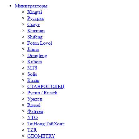
Минитракторы
Xingtai
Рустрак
Скаут
Кентавр
Shifeng
Foton Lovol
Jinma
Dongfeng
Kubota
МТЗ
Solis
Казак
СТАВРОПОЛЕЦ
Русич / Rusich
Уралец
Rossel
Файтер
YTO
TaiHong|ТайХонг
TZR
GEOMETRY