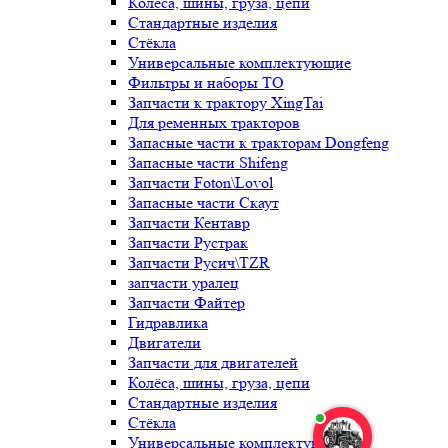
Колёса, шины, груза, цепи
Стандартные изделия
Стёкла
Универсальные комплектующие
Фильтры и наборы ТО
Запчасти к трактору XingTai
Для ременных тракторов
Запасные части к тракторам Dongfeng
Запасные части Shifeng
Запчасти Foton\Lovol
Запасные части Скаут
Запчасти Кентавр
Запчасти Рустрак
Запчасти Русич\TZR
запчасти уралец
Запчасти Файтер
Гидравлика
Двигатели
Запчасти для двигателей
Колёса, шины, груза, цепи
Стандартные изделия
Стёкла
Универсальные комплектующие