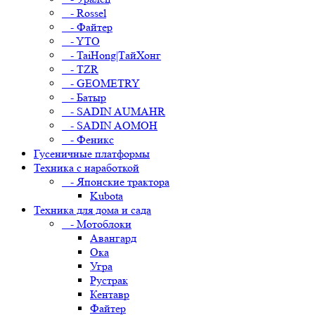
- Rossel
- Файтер
- YTO
- TaiHong|ТайХонг
- TZR
- GEOMETRY
- Батыр
- SADIN AUMAHR
- SADIN AOMOH
- Феникс
Гусеничные платформы
Техника с наработкой
- Японские трактора
Kubota
Техника для дома и сада
- Мотоблоки
Авангард
Ока
Угра
Рустрак
Кентавр
Файтер