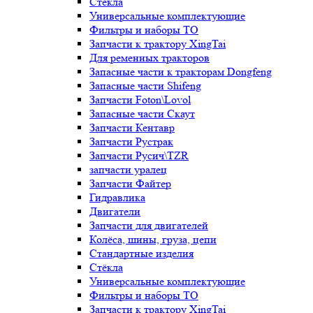
Стёкла
Универсальные комплектующие
Фильтры и наборы ТО
Запчасти к трактору XingTai
Для ременных тракторов
Запасные части к тракторам Dongfeng
Запасные части Shifeng
Запчасти Foton\Lovol
Запасные части Скаут
Запчасти Кентавр
Запчасти Рустрак
Запчасти Русич\TZR
запчасти уралец
Запчасти Файтер
Гидравлика
Двигатели
Запчасти для двигателей
Колёса, шины, груза, цепи
Стандартные изделия
Стёкла
Универсальные комплектующие
Фильтры и наборы ТО
Запчасти к трактору XingTai