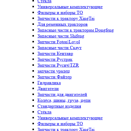
Стёкла
Универсальные комплектующие
Фильтры и наборы ТО
Запчасти к трактору XingTai
Для ременных тракторов
Запасные части к тракторам Dongfeng
Запасные части Shifeng
Запчасти Foton\Lovol
Запасные части Скаут
Запчасти Кентавр
Запчасти Рустрак
Запчасти Русич\TZR
запчасти уралец
Запчасти Файтер
Гидравлика
Двигатели
Запчасти для двигателей
Колёса, шины, груза, цепи
Стандартные изделия
Стёкла
Универсальные комплектующие
Фильтры и наборы ТО
Запчасти к трактору XingTai