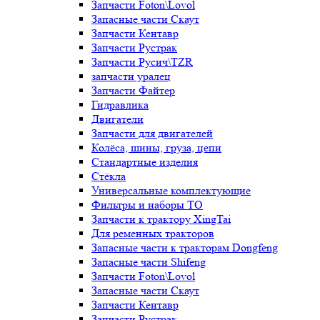
Запчасти Foton\Lovol
Запасные части Скаут
Запчасти Кентавр
Запчасти Рустрак
Запчасти Русич\TZR
запчасти уралец
Запчасти Файтер
Гидравлика
Двигатели
Запчасти для двигателей
Колёса, шины, груза, цепи
Стандартные изделия
Стёкла
Универсальные комплектующие
Фильтры и наборы ТО
Запчасти к трактору XingTai
Для ременных тракторов
Запасные части к тракторам Dongfeng
Запасные части Shifeng
Запчасти Foton\Lovol
Запасные части Скаут
Запчасти Кентавр
Запчасти Рустрак