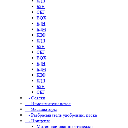
БДЛ
БЗН
СБГ
BQX
БДН
БДМ
БДФ
БДЛ
БЗН
СБГ
BQX
БДН
БДМ
БДФ
БДЛ
БЗН
СБГ
- Сеялки
- Измельчители веток
- Экскаваторы
- Разбрасыватель удобрений, песка
- Прицепы
Моторизированные тележки