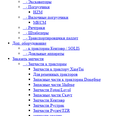
- Экскаваторы
- Погрузчики
HZM
- Вилочные погрузчики
МКСМ
- Ричтраки
- Штабелеры
- Транспортировщики паллет
Доп. оборудование
- к тракторам Кентавр / SOLIS
- Доильные аппараты
Заказать запчасти
- Запчасти к тракторам
Запчасти к трактору XingTai
Для ременных тракторов
Запасные части к тракторам Dongfeng
Запасные части Shifeng
Запчасти Foton\Lovol
Запасные части Скаут
Запчасти Кентавр
Запчасти Рустрак
Запчасти Русич\TZR
запчасти уралец