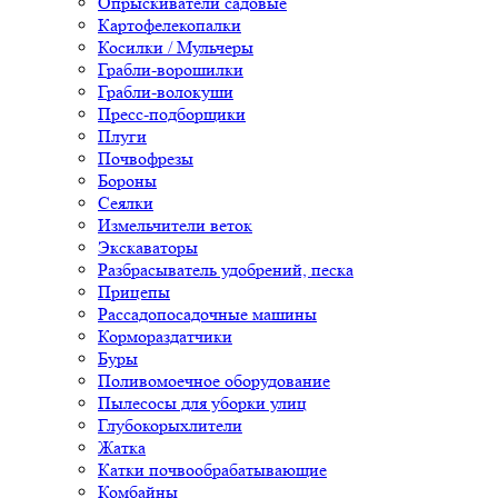
Опрыскиватели садовые
Картофелекопалки
Косилки / Мульчеры
Грабли-ворошилки
Грабли-волокуши
Пресс-подборщики
Плуги
Почвофрезы
Бороны
Сеялки
Измельчители веток
Экскаваторы
Разбрасыватель удобрений, песка
Прицепы
Рассадопосадочные машины
Кормораздатчики
Буры
Поливомоечное оборудование
Пылесосы для уборки улиц
Глубокорыхлители
Жатка
Катки почвообрабатывающие
Комбайны