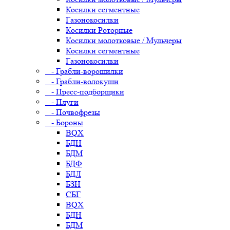
Косилки сегментные
Газонокосилки
Косилки Роторные
Косилки молотковые / Мульчеры
Косилки сегментные
Газонокосилки
- Грабли-ворошилки
- Грабли-волокуши
- Пресс-подборщики
- Плуги
- Почвофрезы
- Бороны
BQX
БДН
БДМ
БДФ
БДЛ
БЗН
СБГ
BQX
БДН
БДМ