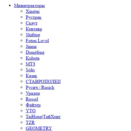
Минитракторы
Xingtai
Рустрак
Скаут
Кентавр
Shifeng
Foton Lovol
Jinma
Dongfeng
Kubota
МТЗ
Solis
Казак
СТАВРОПОЛЕЦ
Русич / Rusich
Уралец
Rossel
Файтер
YTO
TaiHong|ТайХонг
TZR
GEOMETRY