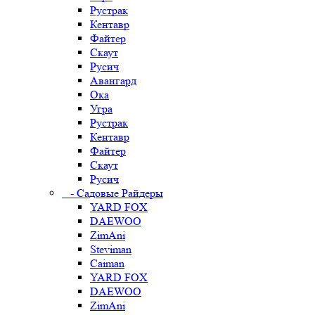
Рустрак
Кентавр
Файтер
Скаут
Русич
Авангард
Ока
Угра
Рустрак
Кентавр
Файтер
Скаут
Русич
- Садовые Райдеры
YARD FOX
DAEWOO
ZimAni
Steviman
Caiman
YARD FOX
DAEWOO
ZimAni