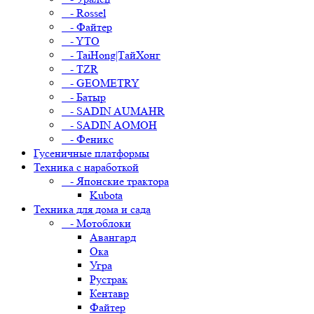
- Rossel
- Файтер
- YTO
- TaiHong|ТайХонг
- TZR
- GEOMETRY
- Батыр
- SADIN AUMAHR
- SADIN AOMOH
- Феникс
Гусеничные платформы
Техника с наработкой
- Японские трактора
Kubota
Техника для дома и сада
- Мотоблоки
Авангард
Ока
Угра
Рустрак
Кентавр
Файтер