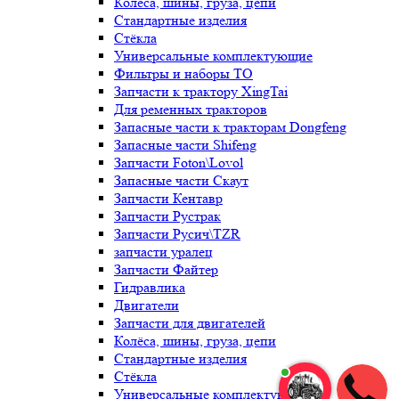
Колёса, шины, груза, цепи
Стандартные изделия
Стёкла
Универсальные комплектующие
Фильтры и наборы ТО
Запчасти к трактору XingTai
Для ременных тракторов
Запасные части к тракторам Dongfeng
Запасные части Shifeng
Запчасти Foton\Lovol
Запасные части Скаут
Запчасти Кентавр
Запчасти Рустрак
Запчасти Русич\TZR
запчасти уралец
Запчасти Файтер
Гидравлика
Двигатели
Запчасти для двигателей
Колёса, шины, груза, цепи
Стандартные изделия
Стёкла
Универсальные комплектующие