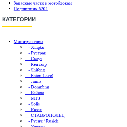
Запасные части к мотоблокам
Подшипник 6204
КАТЕГОРИИ
Минитракторы
- Xingtai
- Рустрак
- Скаут
- Кентавр
- Shifeng
- Foton Lovol
- Jinma
- Dongfeng
- Kubota
- МТЗ
- Solis
- Казак
- СТАВРОПОЛЕЦ
- Русич / Rusich
- Уралец