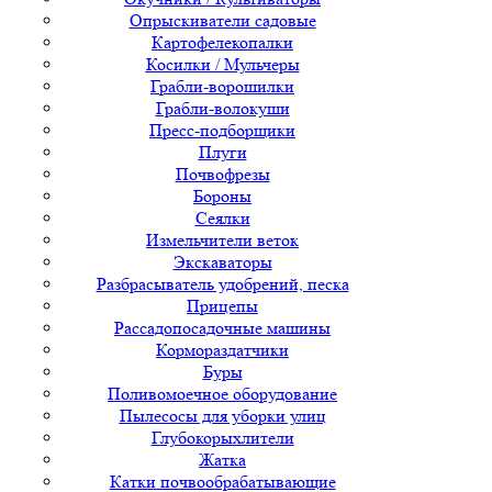
Опрыскиватели садовые
Картофелекопалки
Косилки / Мульчеры
Грабли-ворошилки
Грабли-волокуши
Пресс-подборщики
Плуги
Почвофрезы
Бороны
Сеялки
Измельчители веток
Экскаваторы
Разбрасыватель удобрений, песка
Прицепы
Рассадопосадочные машины
Кормораздатчики
Буры
Поливомоечное оборудование
Пылесосы для уборки улиц
Глубокорыхлители
Жатка
Катки почвообрабатывающие