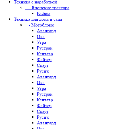
Техника с наработкой
- Японские трактора
Kubota
Техника для дома и сада
- Мотоблоки
Авангард
Ока
Угра
Рустрак
Кентавр
Файтер
Скаут
Русич
Авангард
Ока
Угра
Рустрак
Кентавр
Файтер
Скаут
Русич
Авангард
Ока