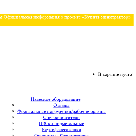
ы
Официальная информация о проекте «Купить минитрактор»
В корзине пусто!
Навесное оборудование
Отвалы
Фронтальные погрузчики/рабочие органы
Снегоочистители
Щётки подметальные
Картофелесажалки
Окучники / Культиваторы