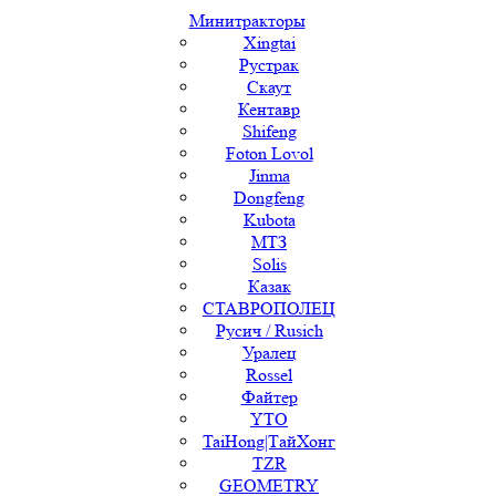
Минитракторы
Xingtai
Рустрак
Скаут
Кентавр
Shifeng
Foton Lovol
Jinma
Dongfeng
Kubota
МТЗ
Solis
Казак
СТАВРОПОЛЕЦ
Русич / Rusich
Уралец
Rossel
Файтер
YTO
TaiHong|ТайХонг
TZR
GEOMETRY