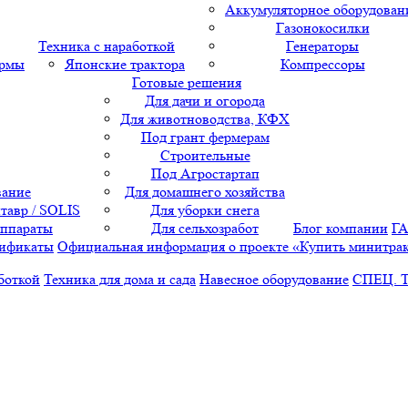
Аккумуляторное оборудован
Газонокосилки
Техника с наработкой
Генераторы
ормы
Японские трактора
Компрессоры
Готовые решения
Для дачи и огорода
Для животноводства, КФХ
Под грант фермерам
Строительные
Под Агростартап
вание
Для домашнего хозяйства
тавр / SOLIS
Для уборки снега
аппараты
Для сельхозработ
Блог компании
Г
ификаты
Официальная информация о проекте «Купить минитра
боткой
Техника для дома и сада
Навесное оборудование
СПЕЦ. 