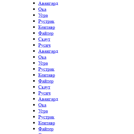
Авангард
Ока
Угра
Рустрак
Кентавр
Файтер
Скаут
Русич
Авангард
Ока
Угра
Рустрак
Кентавр
Файтер
Скаут
Русич
Авангард
Ока
Угра
Рустрак
Кентавр
Файтер