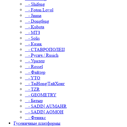
- Shifeng
- Foton Lovol
- Jinma
- Dongfeng
- Kubota
- МТЗ
- Solis
- Казак
- СТАВРОПОЛЕЦ
- Русич / Rusich
- Уралец
- Rossel
- Файтер
- YTO
- TaiHong|ТайХонг
- TZR
- GEOMETRY
- Батыр
- SADIN AUMAHR
- SADIN AOMOH
- Феникс
Гусеничные платформы