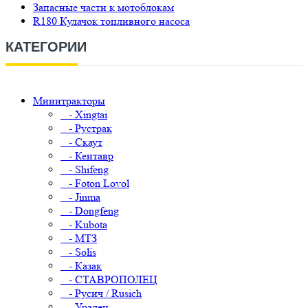
Запасные части к мотоблокам
R180 Кулачок топливного насоса
КАТЕГОРИИ
Минитракторы
- Xingtai
- Рустрак
- Скаут
- Кентавр
- Shifeng
- Foton Lovol
- Jinma
- Dongfeng
- Kubota
- МТЗ
- Solis
- Казак
- СТАВРОПОЛЕЦ
- Русич / Rusich
- Уралец