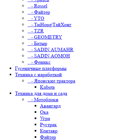
- Rossel
- Файтер
- YTO
- TaiHong|ТайХонг
- TZR
- GEOMETRY
- Батыр
- SADIN AUMAHR
- SADIN AOMOH
- Феникс
Гусеничные платформы
Техника с наработкой
- Японские трактора
Kubota
Техника для дома и сада
- Мотоблоки
Авангард
Ока
Угра
Рустрак
Кентавр
Файтер