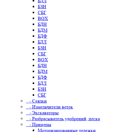
БДЛ
БЗН
СБГ
BQX
БДН
БДМ
БДФ
БДЛ
БЗН
СБГ
BQX
БДН
БДМ
БДФ
БДЛ
БЗН
СБГ
- Сеялки
- Измельчители веток
- Экскаваторы
- Разбрасыватель удобрений, песка
- Прицепы
Моторизированные тележки