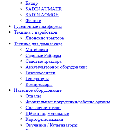
Батыр
SADIN AUMAHR
SADIN AOMOH
Феникс
Гусеничные платформы
Техника с наработкой
Японские трактора
Техника для дома и сада
Мотоблоки
Садовые Райдеры
Садовые трактора
Аккумуляторное оборудование
Газонокосилки
Генераторы
Компрессоры
Навесное оборудование
Отвалы
Фронтальные погрузчики/рабочие органы
Снегоочистители
Щётки подметальные
Картофелесажалки
Окучники / Культиваторы