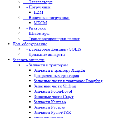
- Экскаваторы
- Погрузчики
HZM
- Вилочные погрузчики
МКСМ
- Ричтраки
- Штабелеры
- Транспортировщики паллет
Доп. оборудование
- к тракторам Кентавр / SOLIS
- Доильные аппараты
Заказать запчасти
- Запчасти к тракторам
Запчасти к трактору XingTai
Для ременных тракторов
Запасные части к тракторам Dongfeng
Запасные части Shifeng
Запчасти Foton\Lovol
Запасные части Скаут
Запчасти Кентавр
Запчасти Рустрак
Запчасти Русич\TZR
запчасти уралец