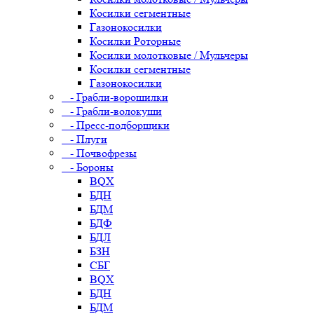
Косилки сегментные
Газонокосилки
Косилки Роторные
Косилки молотковые / Мульчеры
Косилки сегментные
Газонокосилки
- Грабли-ворошилки
- Грабли-волокуши
- Пресс-подборщики
- Плуги
- Почвофрезы
- Бороны
BQX
БДН
БДМ
БДФ
БДЛ
БЗН
СБГ
BQX
БДН
БДМ