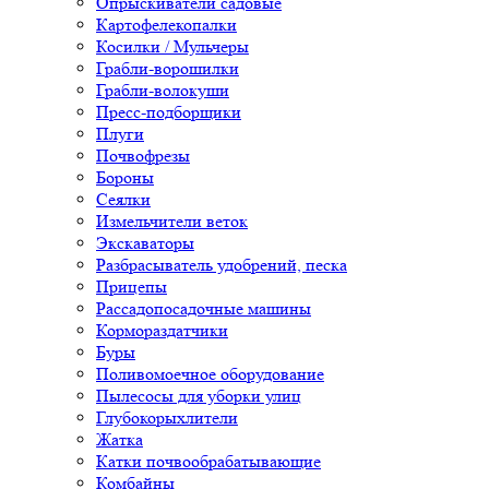
Опрыскиватели садовые
Картофелекопалки
Косилки / Мульчеры
Грабли-ворошилки
Грабли-волокуши
Пресс-подборщики
Плуги
Почвофрезы
Бороны
Сеялки
Измельчители веток
Экскаваторы
Разбрасыватель удобрений, песка
Прицепы
Рассадопосадочные машины
Кормораздатчики
Буры
Поливомоечное оборудование
Пылесосы для уборки улиц
Глубокорыхлители
Жатка
Катки почвообрабатывающие
Комбайны