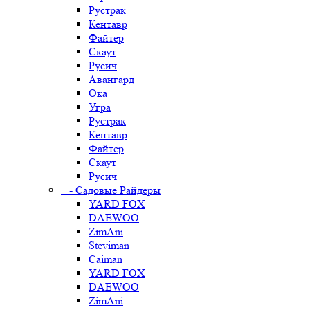
Рустрак
Кентавр
Файтер
Скаут
Русич
Авангард
Ока
Угра
Рустрак
Кентавр
Файтер
Скаут
Русич
- Садовые Райдеры
YARD FOX
DAEWOO
ZimAni
Steviman
Caiman
YARD FOX
DAEWOO
ZimAni