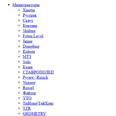
Минитракторы
Xingtai
Рустрак
Скаут
Кентавр
Shifeng
Foton Lovol
Jinma
Dongfeng
Kubota
МТЗ
Solis
Казак
СТАВРОПОЛЕЦ
Русич / Rusich
Уралец
Rossel
Файтер
YTO
TaiHong|ТайХонг
TZR
GEOMETRY