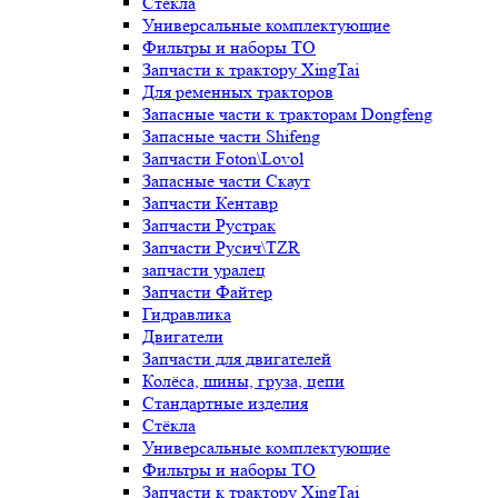
Стёкла
Универсальные комплектующие
Фильтры и наборы ТО
Запчасти к трактору XingTai
Для ременных тракторов
Запасные части к тракторам Dongfeng
Запасные части Shifeng
Запчасти Foton\Lovol
Запасные части Скаут
Запчасти Кентавр
Запчасти Рустрак
Запчасти Русич\TZR
запчасти уралец
Запчасти Файтер
Гидравлика
Двигатели
Запчасти для двигателей
Колёса, шины, груза, цепи
Стандартные изделия
Стёкла
Универсальные комплектующие
Фильтры и наборы ТО
Запчасти к трактору XingTai