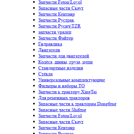
Запчасти Foton\Lovol
Запасные части Скаут
Запчасти Кентавр
Запчасти Рустрак
Запчасти Русич\TZR
запчасти уралец
Запчасти Файтер
Гидравлика
Двигатели
Запчасти для двигателей
Колёса, шины, груза, цепи
Стандартные изделия
Стёкла
Универсальные комплектующие
Фильтры и наборы ТО
Запчасти к трактору XingTai
Для ременных тракторов
Запасные части к тракторам Dongfeng
Запасные части Shifeng
Запчасти Foton\Lovol
Запасные части Скаут
Запчасти Кентавр
Запчасти Рустрак