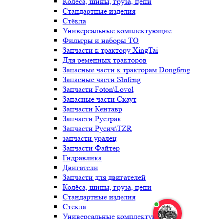
Колёса, шины, груза, цепи
Стандартные изделия
Стёкла
Универсальные комплектующие
Фильтры и наборы ТО
Запчасти к трактору XingTai
Для ременных тракторов
Запасные части к тракторам Dongfeng
Запасные части Shifeng
Запчасти Foton\Lovol
Запасные части Скаут
Запчасти Кентавр
Запчасти Рустрак
Запчасти Русич\TZR
запчасти уралец
Запчасти Файтер
Гидравлика
Двигатели
Запчасти для двигателей
Колёса, шины, груза, цепи
Стандартные изделия
Стёкла
Универсальные комплектующие