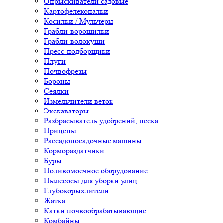
Опрыскиватели садовые
Картофелекопалки
Косилки / Мульчеры
Грабли-ворошилки
Грабли-волокуши
Пресс-подборщики
Плуги
Почвофрезы
Бороны
Сеялки
Измельчители веток
Экскаваторы
Разбрасыватель удобрений, песка
Прицепы
Рассадопосадочные машины
Кормораздатчики
Буры
Поливомоечное оборудование
Пылесосы для уборки улиц
Глубокорыхлители
Жатка
Катки почвообрабатывающие
Комбайны