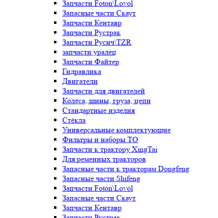
Запчасти Foton\Lovol
Запасные части Скаут
Запчасти Кентавр
Запчасти Рустрак
Запчасти Русич\TZR
запчасти уралец
Запчасти Файтер
Гидравлика
Двигатели
Запчасти для двигателей
Колёса, шины, груза, цепи
Стандартные изделия
Стёкла
Универсальные комплектующие
Фильтры и наборы ТО
Запчасти к трактору XingTai
Для ременных тракторов
Запасные части к тракторам Dongfeng
Запасные части Shifeng
Запчасти Foton\Lovol
Запасные части Скаут
Запчасти Кентавр
Запчасти Рустрак