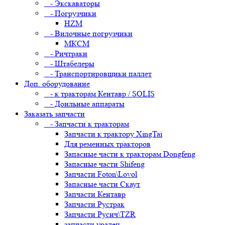
- Экскаваторы
- Погрузчики
HZM
- Вилочные погрузчики
МКСМ
- Ричтраки
- Штабелеры
- Транспортировщики паллет
Доп. оборудование
- к тракторам Кентавр / SOLIS
- Доильные аппараты
Заказать запчасти
- Запчасти к тракторам
Запчасти к трактору XingTai
Для ременных тракторов
Запасные части к тракторам Dongfeng
Запасные части Shifeng
Запчасти Foton\Lovol
Запасные части Скаут
Запчасти Кентавр
Запчасти Рустрак
Запчасти Русич\TZR
запчасти уралец