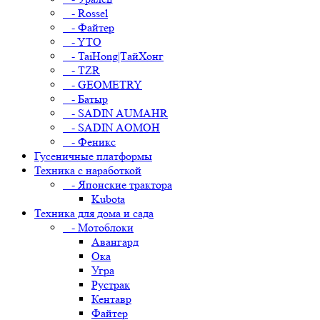
- Rossel
- Файтер
- YTO
- TaiHong|ТайХонг
- TZR
- GEOMETRY
- Батыр
- SADIN AUMAHR
- SADIN AOMOH
- Феникс
Гусеничные платформы
Техника с наработкой
- Японские трактора
Kubota
Техника для дома и сада
- Мотоблоки
Авангард
Ока
Угра
Рустрак
Кентавр
Файтер