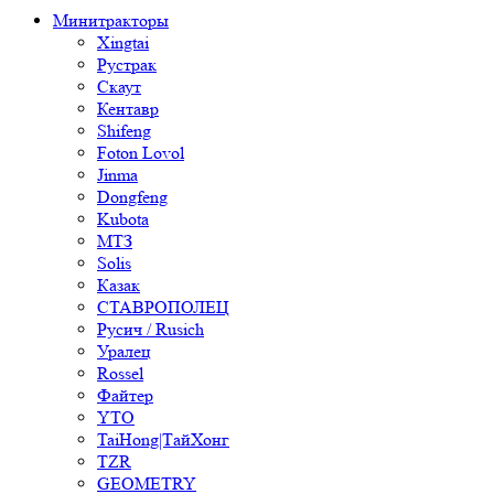
Минитракторы
Xingtai
Рустрак
Скаут
Кентавр
Shifeng
Foton Lovol
Jinma
Dongfeng
Kubota
МТЗ
Solis
Казак
СТАВРОПОЛЕЦ
Русич / Rusich
Уралец
Rossel
Файтер
YTO
TaiHong|ТайХонг
TZR
GEOMETRY