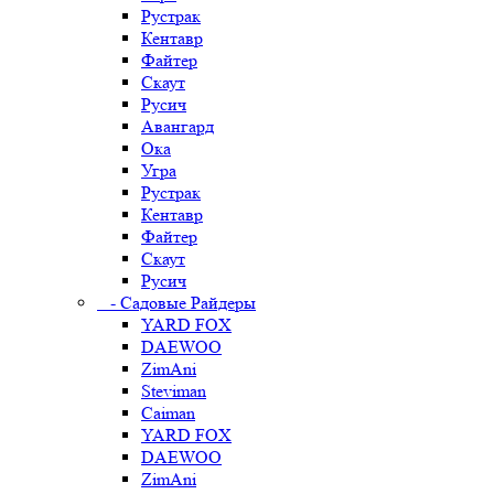
Рустрак
Кентавр
Файтер
Скаут
Русич
Авангард
Ока
Угра
Рустрак
Кентавр
Файтер
Скаут
Русич
- Садовые Райдеры
YARD FOX
DAEWOO
ZimAni
Steviman
Caiman
YARD FOX
DAEWOO
ZimAni