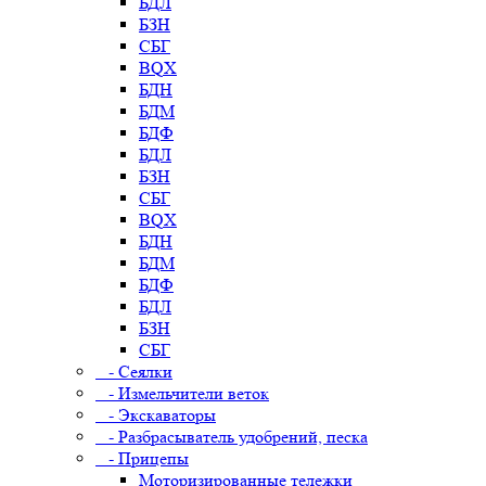
БДЛ
БЗН
СБГ
BQX
БДН
БДМ
БДФ
БДЛ
БЗН
СБГ
BQX
БДН
БДМ
БДФ
БДЛ
БЗН
СБГ
- Сеялки
- Измельчители веток
- Экскаваторы
- Разбрасыватель удобрений, песка
- Прицепы
Моторизированные тележки