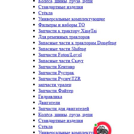
Колёса, шины, груза, цепи
Стандартные изделия
Стёкла
Универсальные комплектующие
Фильтры и наборы ТО
Запчасти к трактору XingTai
Для ременных тракторов
Запасные части к тракторам Dongfeng
Запасные части Shifeng
Запчасти Foton\Lovol
Запасные части Скаут
Запчасти Кентавр
Запчасти Рустрак
Запчасти Русич\TZR
запчасти уралец
Запчасти Файтер
Гидравлика
Двигатели
Запчасти для двигателей
Колёса, шины, груза, цепи
Стандартные изделия
Стёкла
Универсальные комплектующие