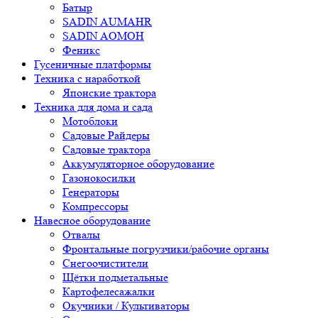
Батыр
SADIN AUMAHR
SADIN AOMOH
Феникс
Гусеничные платформы
Техника с наработкой
Японские трактора
Техника для дома и сада
Мотоблоки
Садовые Райдеры
Садовые трактора
Аккумуляторное оборудование
Газонокосилки
Генераторы
Компрессоры
Навесное оборудование
Отвалы
Фронтальные погрузчики/рабочие органы
Снегоочистители
Щётки подметальные
Картофелесажалки
Окучники / Культиваторы