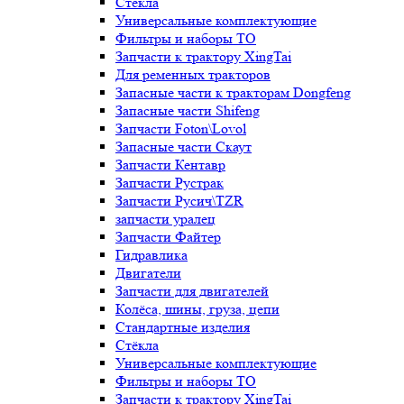
Стёкла
Универсальные комплектующие
Фильтры и наборы ТО
Запчасти к трактору XingTai
Для ременных тракторов
Запасные части к тракторам Dongfeng
Запасные части Shifeng
Запчасти Foton\Lovol
Запасные части Скаут
Запчасти Кентавр
Запчасти Рустрак
Запчасти Русич\TZR
запчасти уралец
Запчасти Файтер
Гидравлика
Двигатели
Запчасти для двигателей
Колёса, шины, груза, цепи
Стандартные изделия
Стёкла
Универсальные комплектующие
Фильтры и наборы ТО
Запчасти к трактору XingTai