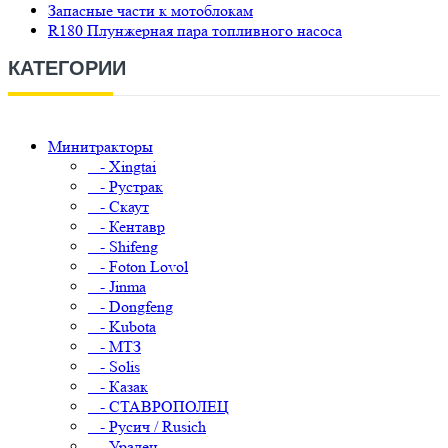
Запасные части к мотоблокам
R180 Плунжерная пара топливного насоса
КАТЕГОРИИ
Минитракторы
- Xingtai
- Рустрак
- Скаут
- Кентавр
- Shifeng
- Foton Lovol
- Jinma
- Dongfeng
- Kubota
- МТЗ
- Solis
- Казак
- СТАВРОПОЛЕЦ
- Русич / Rusich
- Уралец