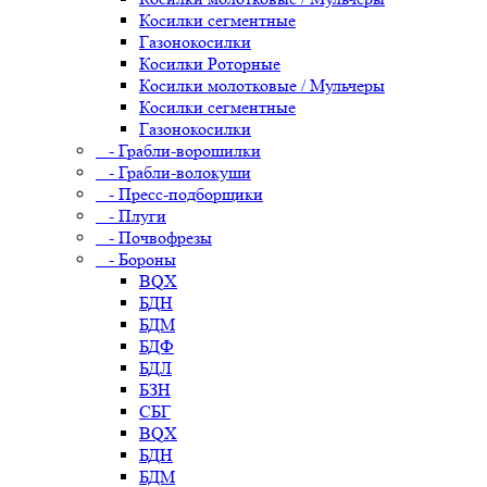
Косилки сегментные
Газонокосилки
Косилки Роторные
Косилки молотковые / Мульчеры
Косилки сегментные
Газонокосилки
- Грабли-ворошилки
- Грабли-волокуши
- Пресс-подборщики
- Плуги
- Почвофрезы
- Бороны
BQX
БДН
БДМ
БДФ
БДЛ
БЗН
СБГ
BQX
БДН
БДМ