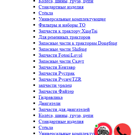
Колёса, шины, груза, цепи
Стандартные изделия
Стёкла
Универсальные комплектующие
Фильтры и наборы ТО
Запчасти к трактору XingTai
Для ременных тракторов
Запасные части к тракторам Dongfeng
Запасные части Shifeng
Запчасти Foton\Lovol
Запасные части Скаут
Запчасти Кентавр
Запчасти Рустрак
Запчасти Русич\TZR
запчасти уралец
Запчасти Файтер
Гидравлика
Двигатели
Запчасти для двигателей
Колёса, шины, груза, цепи
Стандартные изделия
Стёкла
Универсальные комплектующие