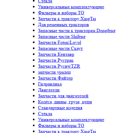
Стёкла
Универсальные комплектующие
Фильтры и наборы ТО
Запчасти к трактору XingTai
Для ременных тракторов
Запасные части к тракторам Dongfeng
Запасные части Shifeng
Запчасти Foton\Lovol
Запасные части Скаут
Запчасти Кентавр
Запчасти Рустрак
Запчасти Русич\TZR
запчасти уралец
Запчасти Файтер
Гидравлика
Двигатели
Запчасти для двигателей
Колёса, шины, груза, цепи
Стандартные изделия
Стёкла
Универсальные комплектующие
Фильтры и наборы ТО
Запчасти к трактору XingTai