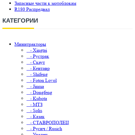
Запасные части к мотоблокам
R180 Распредвал
КАТЕГОРИИ
Минитракторы
- Xingtai
- Рустрак
- Скаут
- Кентавр
- Shifeng
- Foton Lovol
- Jinma
- Dongfeng
- Kubota
- МТЗ
- Solis
- Казак
- СТАВРОПОЛЕЦ
- Русич / Rusich
- Уралец