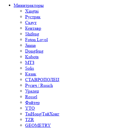
Минитракторы
Xingtai
Рустрак
Скаут
Кентавр
Shifeng
Foton Lovol
Jinma
Dongfeng
Kubota
МТЗ
Solis
Казак
СТАВРОПОЛЕЦ
Русич / Rusich
Уралец
Rossel
Файтер
YTO
TaiHong|ТайХонг
TZR
GEOMETRY