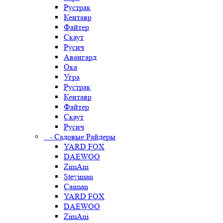
Рустрак
Кентавр
Файтер
Скаут
Русич
Авангард
Ока
Угра
Рустрак
Кентавр
Файтер
Скаут
Русич
- Садовые Райдеры
YARD FOX
DAEWOO
ZimAni
Steviman
Caiman
YARD FOX
DAEWOO
ZimAni