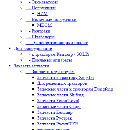
- Экскаваторы
- Погрузчики
HZM
- Вилочные погрузчики
МКСМ
- Ричтраки
- Штабелеры
- Транспортировщики паллет
Доп. оборудование
- к тракторам Кентавр / SOLIS
- Доильные аппараты
Заказать запчасти
- Запчасти к тракторам
Запчасти к трактору XingTai
Для ременных тракторов
Запасные части к тракторам Dongfeng
Запасные части Shifeng
Запчасти Foton\Lovol
Запасные части Скаут
Запчасти Кентавр
Запчасти Рустрак
Запчасти Русич\TZR
запчасти уралец