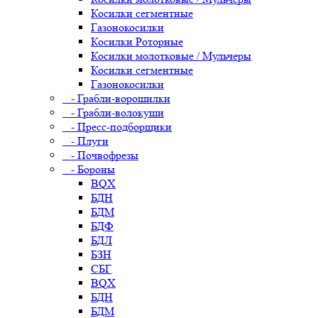
Косилки сегментные
Газонокосилки
Косилки Роторные
Косилки молотковые / Мульчеры
Косилки сегментные
Газонокосилки
- Грабли-ворошилки
- Грабли-волокуши
- Пресс-подборщики
- Плуги
- Почвофрезы
- Бороны
BQX
БДН
БДМ
БДФ
БДЛ
БЗН
СБГ
BQX
БДН
БДМ