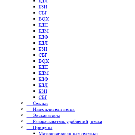
БДЛ
БЗН
СБГ
BQX
БДН
БДМ
БДФ
БДЛ
БЗН
СБГ
BQX
БДН
БДМ
БДФ
БДЛ
БЗН
СБГ
- Сеялки
- Измельчители веток
- Экскаваторы
- Разбрасыватель удобрений, песка
- Прицепы
Моторизированные тележки