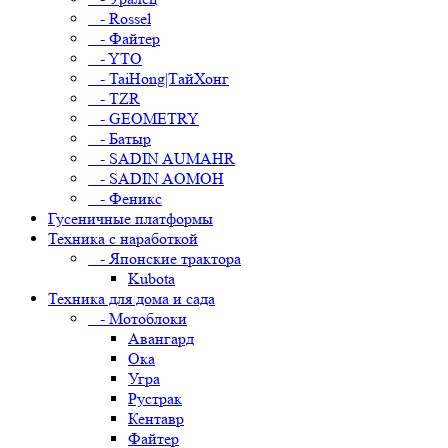
- Rossel
- Файтер
- YTO
- TaiHong|ТайХонг
- TZR
- GEOMETRY
- Батыр
- SADIN AUMAHR
- SADIN AOMOH
- Феникс
Гусеничные платформы
Техника с наработкой
- Японские трактора
Kubota
Техника для дома и сада
- Мотоблоки
Авангард
Ока
Угра
Рустрак
Кентавр
Файтер