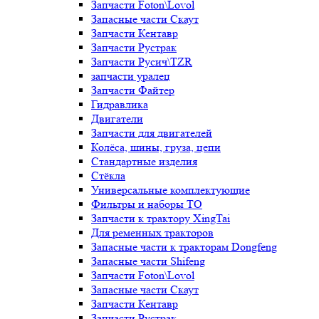
Запчасти Foton\Lovol
Запасные части Скаут
Запчасти Кентавр
Запчасти Рустрак
Запчасти Русич\TZR
запчасти уралец
Запчасти Файтер
Гидравлика
Двигатели
Запчасти для двигателей
Колёса, шины, груза, цепи
Стандартные изделия
Стёкла
Универсальные комплектующие
Фильтры и наборы ТО
Запчасти к трактору XingTai
Для ременных тракторов
Запасные части к тракторам Dongfeng
Запасные части Shifeng
Запчасти Foton\Lovol
Запасные части Скаут
Запчасти Кентавр
Запчасти Рустрак