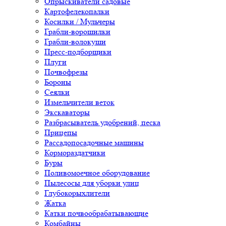
Опрыскиватели садовые
Картофелекопалки
Косилки / Мульчеры
Грабли-ворошилки
Грабли-волокуши
Пресс-подборщики
Плуги
Почвофрезы
Бороны
Сеялки
Измельчители веток
Экскаваторы
Разбрасыватель удобрений, песка
Прицепы
Рассадопосадочные машины
Кормораздатчики
Буры
Поливомоечное оборудование
Пылесосы для уборки улиц
Глубокорыхлители
Жатка
Катки почвообрабатывающие
Комбайны