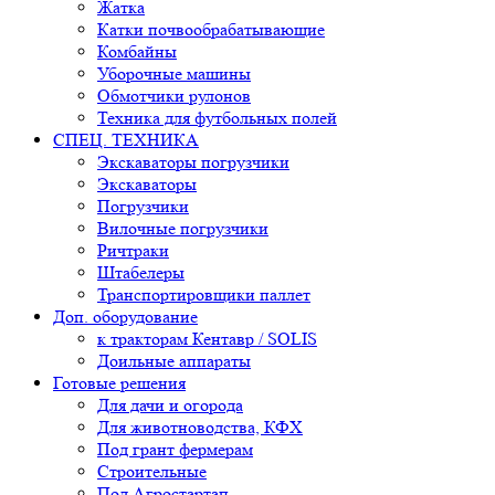
Жатка
Катки почвообрабатывающие
Комбайны
Уборочные машины
Обмотчики рулонов
Техника для футбольных полей
СПЕЦ. ТЕХНИКА
Экскаваторы погрузчики
Экскаваторы
Погрузчики
Вилочные погрузчики
Ричтраки
Штабелеры
Транспортировщики паллет
Доп. оборудование
к тракторам Кентавр / SOLIS
Доильные аппараты
Готовые решения
Для дачи и огорода
Для животноводства, КФХ
Под грант фермерам
Строительные
Под Агростартап