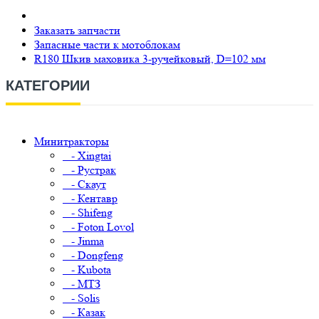
Заказать запчасти
Запасные части к мотоблокам
R180 Шкив маховика 3-ручейковый, D=102 мм
КАТЕГОРИИ
Минитракторы
- Xingtai
- Рустрак
- Скаут
- Кентавр
- Shifeng
- Foton Lovol
- Jinma
- Dongfeng
- Kubota
- МТЗ
- Solis
- Казак