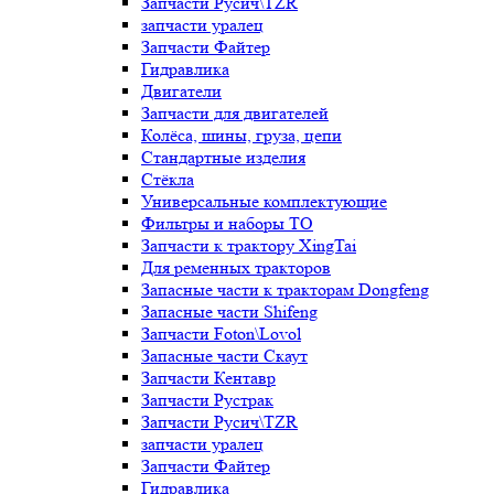
Запчасти Русич\TZR
запчасти уралец
Запчасти Файтер
Гидравлика
Двигатели
Запчасти для двигателей
Колёса, шины, груза, цепи
Стандартные изделия
Стёкла
Универсальные комплектующие
Фильтры и наборы ТО
Запчасти к трактору XingTai
Для ременных тракторов
Запасные части к тракторам Dongfeng
Запасные части Shifeng
Запчасти Foton\Lovol
Запасные части Скаут
Запчасти Кентавр
Запчасти Рустрак
Запчасти Русич\TZR
запчасти уралец
Запчасти Файтер
Гидравлика