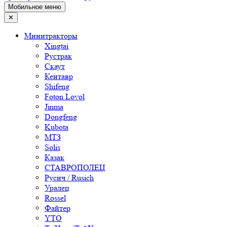
Мобильное меню
✕
Минитракторы
Xingtai
Рустрак
Скаут
Кентавр
Shifeng
Foton Lovol
Jinma
Dongfeng
Kubota
МТЗ
Solis
Казак
СТАВРОПОЛЕЦ
Русич / Rusich
Уралец
Rossel
Файтер
YTO