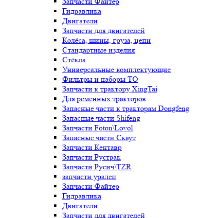
Запчасти Файтер
Гидравлика
Двигатели
Запчасти для двигателей
Колёса, шины, груза, цепи
Стандартные изделия
Стёкла
Универсальные комплектующие
Фильтры и наборы ТО
Запчасти к трактору XingTai
Для ременных тракторов
Запасные части к тракторам Dongfeng
Запасные части Shifeng
Запчасти Foton\Lovol
Запасные части Скаут
Запчасти Кентавр
Запчасти Рустрак
Запчасти Русич\TZR
запчасти уралец
Запчасти Файтер
Гидравлика
Двигатели
Запчасти для двигателей