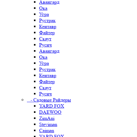
Авангард
Ока
Угра
Рустрак
Кентавр
Файтер
Скаут
Русич
Авангард
Ока
Угра
Рустрак
Кентавр
Файтер
Скаут
Русич
- Садовые Райдеры
YARD FOX
DAEWOO
ZimAni
Steviman
Caiman
YARD FOX