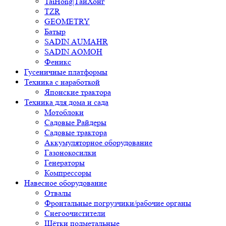
TaiHong|ТайХонг
TZR
GEOMETRY
Батыр
SADIN AUMAHR
SADIN AOMOH
Феникс
Гусеничные платформы
Техника с наработкой
Японские трактора
Техника для дома и сада
Мотоблоки
Садовые Райдеры
Садовые трактора
Аккумуляторное оборудование
Газонокосилки
Генераторы
Компрессоры
Навесное оборудование
Отвалы
Фронтальные погрузчики/рабочие органы
Снегоочистители
Щётки подметальные