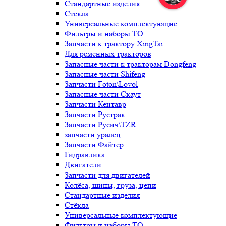
Стандартные изделия
Стёкла
Универсальные комплектующие
Фильтры и наборы ТО
Запчасти к трактору XingTai
Для ременных тракторов
Запасные части к тракторам Dongfeng
Запасные части Shifeng
Запчасти Foton\Lovol
Запасные части Скаут
Запчасти Кентавр
Запчасти Рустрак
Запчасти Русич\TZR
запчасти уралец
Запчасти Файтер
Гидравлика
Двигатели
Запчасти для двигателей
Колёса, шины, груза, цепи
Стандартные изделия
Стёкла
Универсальные комплектующие
Фильтры и наборы ТО