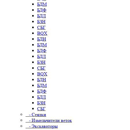
БДМ
БДФ
БДЛ
БЗН
СБГ
BQX
БДН
БДМ
БДФ
БДЛ
БЗН
СБГ
BQX
БДН
БДМ
БДФ
БДЛ
БЗН
СБГ
- Сеялки
- Измельчители веток
- Экскаваторы