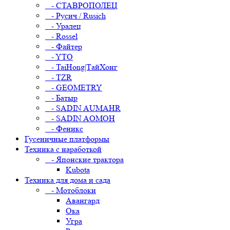
- СТАВРОПОЛЕЦ
- Русич / Rusich
- Уралец
- Rossel
- Файтер
- YTO
- TaiHong|ТайХонг
- TZR
- GEOMETRY
- Батыр
- SADIN AUMAHR
- SADIN AOMOH
- Феникс
Гусеничные платформы
Техника с наработкой
- Японские трактора
Kubota
Техника для дома и сада
- Мотоблоки
Авангард
Ока
Угра