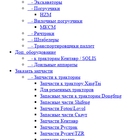
- Экскаваторы
- Погрузчики
HZM
- Вилочные погрузчики
МКСМ
- Ричтраки
- Штабелеры
- Транспортировщики паллет
Доп. оборудование
- к тракторам Кентавр / SOLIS
- Доильные аппараты
Заказать запчасти
- Запчасти к тракторам
Запчасти к трактору XingTai
Для ременных тракторов
Запасные части к тракторам Dongfeng
Запасные части Shifeng
Запчасти Foton\Lovol
Запасные части Скаут
Запчасти Кентавр
Запчасти Рустрак
Запчасти Русич\TZR
запчасти уралец