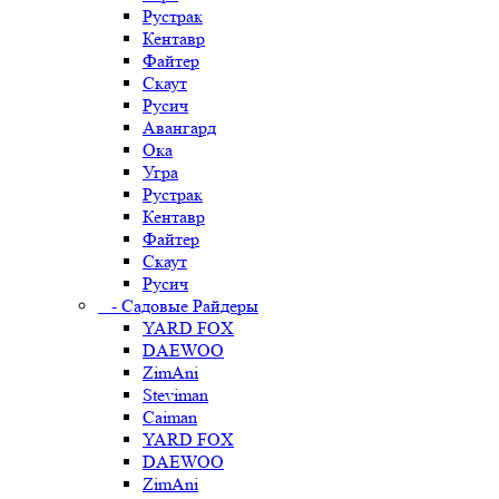
Рустрак
Кентавр
Файтер
Скаут
Русич
Авангард
Ока
Угра
Рустрак
Кентавр
Файтер
Скаут
Русич
- Садовые Райдеры
YARD FOX
DAEWOO
ZimAni
Steviman
Caiman
YARD FOX
DAEWOO
ZimAni