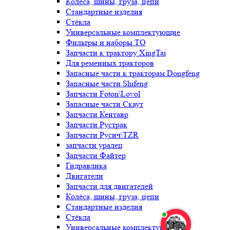
Колёса, шины, груза, цепи
Стандартные изделия
Стёкла
Универсальные комплектующие
Фильтры и наборы ТО
Запчасти к трактору XingTai
Для ременных тракторов
Запасные части к тракторам Dongfeng
Запасные части Shifeng
Запчасти Foton\Lovol
Запасные части Скаут
Запчасти Кентавр
Запчасти Рустрак
Запчасти Русич\TZR
запчасти уралец
Запчасти Файтер
Гидравлика
Двигатели
Запчасти для двигателей
Колёса, шины, груза, цепи
Стандартные изделия
Стёкла
Универсальные комплектующие