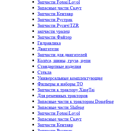
Запчасти Foton\Lovol
Запасные части Скаут
Запчасти Кентавр
Запчасти Рустрак
Запчасти Русич\TZR
запчасти уралец
Запчасти Файтер
Гидравлика
Двигатели
Запчасти для двигателей
Колёса, шины, груза, цепи
Стандартные изделия
Стёкла
Универсальные комплектующие
Фильтры и наборы ТО
Запчасти к трактору XingTai
Для ременных тракторов
Запасные части к тракторам Dongfeng
Запасные части Shifeng
Запчасти Foton\Lovol
Запасные части Скаут
Запчасти Кентавр
Запчасти Рустрак