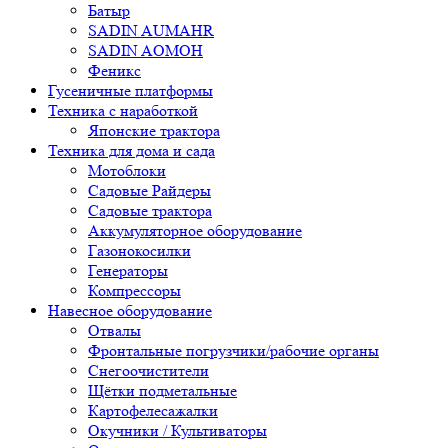
Батыр
SADIN AUMAHR
SADIN AOMOH
Феникс
Гусеничные платформы
Техника с наработкой
Японские трактора
Техника для дома и сада
Мотоблоки
Садовые Райдеры
Садовые трактора
Аккумуляторное оборудование
Газонокосилки
Генераторы
Компрессоры
Навесное оборудование
Отвалы
Фронтальные погрузчики/рабочие органы
Снегоочистители
Щётки подметальные
Картофелесажалки
Окучники / Культиваторы