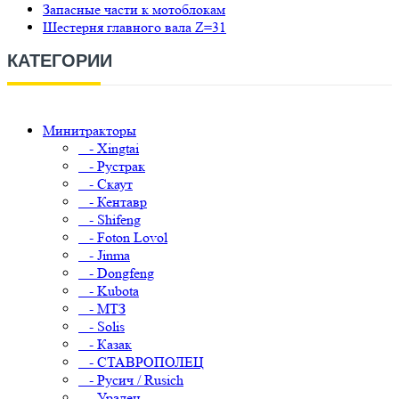
Запасные части к мотоблокам
Шестерня главного вала Z=31
КАТЕГОРИИ
Минитракторы
- Xingtai
- Рустрак
- Скаут
- Кентавр
- Shifeng
- Foton Lovol
- Jinma
- Dongfeng
- Kubota
- МТЗ
- Solis
- Казак
- СТАВРОПОЛЕЦ
- Русич / Rusich
- Уралец