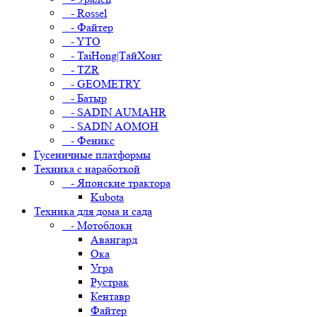
- Rossel
- Файтер
- YTO
- TaiHong|ТайХонг
- TZR
- GEOMETRY
- Батыр
- SADIN AUMAHR
- SADIN AOMOH
- Феникс
Гусеничные платформы
Техника с наработкой
- Японские трактора
Kubota
Техника для дома и сада
- Мотоблоки
Авангард
Ока
Угра
Рустрак
Кентавр
Файтер