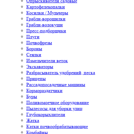
Опрыскиватели садовые
Картофелекопалки
Косилки / Мульчеры
Грабли-ворошилки
Грабли-волокуши
Пресс-подборщики
Плуги
Почвофрезы
Бороны
Сеялки
Измельчители веток
Экскаваторы
Разбрасыватель удобрений, песка
Прицепы
Рассадопосадочные машины
Кормораздатчики
Буры
Поливомоечное оборудование
Пылесосы для уборки улиц
Глубокорыхлители
Жатка
Катки почвообрабатывающие
Комбайны