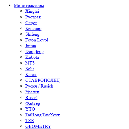
Минитракторы
Xingtai
Рустрак
Скаут
Кентавр
Shifeng
Foton Lovol
Jinma
Dongfeng
Kubota
МТЗ
Solis
Казак
СТАВРОПОЛЕЦ
Русич / Rusich
Уралец
Rossel
Файтер
YTO
TaiHong|ТайХонг
TZR
GEOMETRY