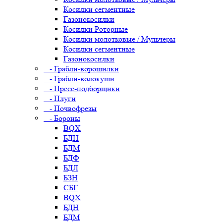
Косилки сегментные
Газонокосилки
Косилки Роторные
Косилки молотковые / Мульчеры
Косилки сегментные
Газонокосилки
- Грабли-ворошилки
- Грабли-волокуши
- Пресс-подборщики
- Плуги
- Почвофрезы
- Бороны
BQX
БДН
БДМ
БДФ
БДЛ
БЗН
СБГ
BQX
БДН
БДМ