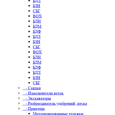
БДЛ
БЗН
СБГ
BQX
БДН
БДМ
БДФ
БДЛ
БЗН
СБГ
BQX
БДН
БДМ
БДФ
БДЛ
БЗН
СБГ
- Сеялки
- Измельчители веток
- Экскаваторы
- Разбрасыватель удобрений, песка
- Прицепы
Моторизированные тележки