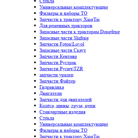
Стёкла
Универсальные комплектующие
Фильтры и наборы ТО
Запчасти к трактору XingTai
Для ременных тракторов
Запасные части к тракторам Dongfeng
Запасные части Shifeng
Запчасти Foton\Lovol
Запасные части Скаут
Запчасти Кентавр
Запчасти Рустрак
Запчасти Русич\TZR
запчасти уралец
Запчасти Файтер
Гидравлика
Двигатели
Запчасти для двигателей
Колёса, шины, груза, цепи
Стандартные изделия
Стёкла
Универсальные комплектующие
Фильтры и наборы ТО
Запчасти к трактору XingTai