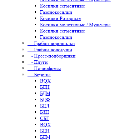
Косилки сегментные
Газонокосилки
Косилки Роторные
Косилки молотковые / Мульчеры
Косилки сегментные
Газонокосилки
- Грабли-ворошилки
- Грабли-волокуши
- Пресс-подборщики
- Плуги
- Почвофрезы
- Бороны
BQX
БДН
БДМ
БДФ
БДЛ
БЗН
СБГ
BQX
БДН
БДМ