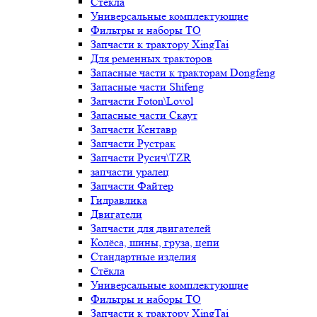
Стёкла
Универсальные комплектующие
Фильтры и наборы ТО
Запчасти к трактору XingTai
Для ременных тракторов
Запасные части к тракторам Dongfeng
Запасные части Shifeng
Запчасти Foton\Lovol
Запасные части Скаут
Запчасти Кентавр
Запчасти Рустрак
Запчасти Русич\TZR
запчасти уралец
Запчасти Файтер
Гидравлика
Двигатели
Запчасти для двигателей
Колёса, шины, груза, цепи
Стандартные изделия
Стёкла
Универсальные комплектующие
Фильтры и наборы ТО
Запчасти к трактору XingTai