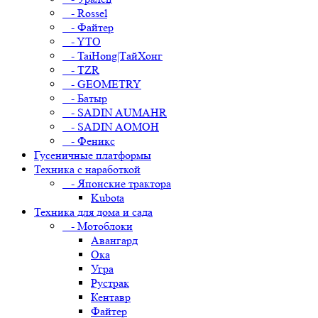
- Rossel
- Файтер
- YTO
- TaiHong|ТайХонг
- TZR
- GEOMETRY
- Батыр
- SADIN AUMAHR
- SADIN AOMOH
- Феникс
Гусеничные платформы
Техника с наработкой
- Японские трактора
Kubota
Техника для дома и сада
- Мотоблоки
Авангард
Ока
Угра
Рустрак
Кентавр
Файтер