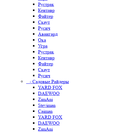
Рустрак
Кентавр
Файтер
Скаут
Русич
Авангард
Ока
Угра
Рустрак
Кентавр
Файтер
Скаут
Русич
- Садовые Райдеры
YARD FOX
DAEWOO
ZimAni
Steviman
Caiman
YARD FOX
DAEWOO
ZimAni