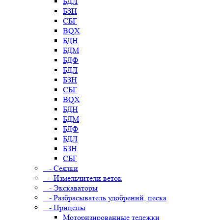
БДЛ
БЗН
СБГ
BQX
БДН
БДМ
БДФ
БДЛ
БЗН
СБГ
BQX
БДН
БДМ
БДФ
БДЛ
БЗН
СБГ
- Сеялки
- Измельчители веток
- Экскаваторы
- Разбрасыватель удобрений, песка
- Прицепы
Моторизированные тележки