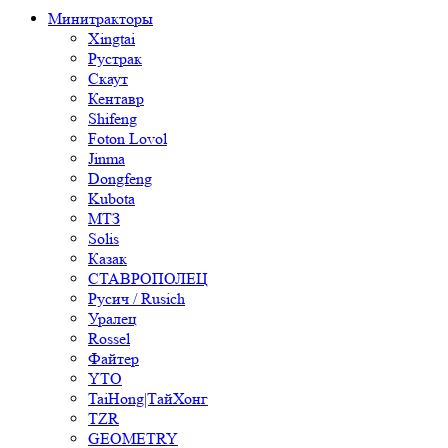
Минитракторы
Xingtai
Рустрак
Скаут
Кентавр
Shifeng
Foton Lovol
Jinma
Dongfeng
Kubota
МТЗ
Solis
Казак
СТАВРОПОЛЕЦ
Русич / Rusich
Уралец
Rossel
Файтер
YTO
TaiHong|ТайХонг
TZR
GEOMETRY