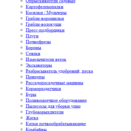
Опрыскиватели садовые
Картофелекопалки
Косилки / Мульчеры
Грабли-ворошилки
Грабли-волокуши
Пресс-подборщики
Плуги
Почвофрезы
Бороны
Сеялки
Измельчители веток
Экскаваторы
Разбрасыватель удобрений, песка
Прицепы
Рассадопосадочные машины
Кормораздатчики
Буры
Поливомоечное оборудование
Пылесосы для уборки улиц
Глубокорыхлители
Жатка
Катки почвообрабатывающие
Комбайны