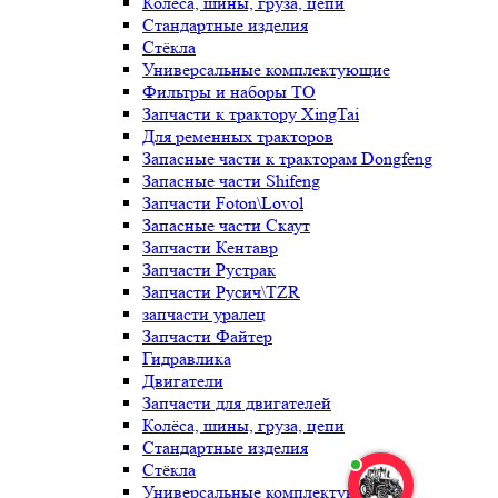
Колёса, шины, груза, цепи
Стандартные изделия
Стёкла
Универсальные комплектующие
Фильтры и наборы ТО
Запчасти к трактору XingTai
Для ременных тракторов
Запасные части к тракторам Dongfeng
Запасные части Shifeng
Запчасти Foton\Lovol
Запасные части Скаут
Запчасти Кентавр
Запчасти Рустрак
Запчасти Русич\TZR
запчасти уралец
Запчасти Файтер
Гидравлика
Двигатели
Запчасти для двигателей
Колёса, шины, груза, цепи
Стандартные изделия
Стёкла
Универсальные комплектующие