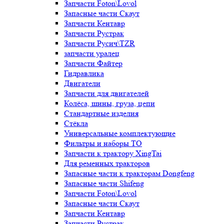
Запчасти Foton\Lovol
Запасные части Скаут
Запчасти Кентавр
Запчасти Рустрак
Запчасти Русич\TZR
запчасти уралец
Запчасти Файтер
Гидравлика
Двигатели
Запчасти для двигателей
Колёса, шины, груза, цепи
Стандартные изделия
Стёкла
Универсальные комплектующие
Фильтры и наборы ТО
Запчасти к трактору XingTai
Для ременных тракторов
Запасные части к тракторам Dongfeng
Запасные части Shifeng
Запчасти Foton\Lovol
Запасные части Скаут
Запчасти Кентавр
Запчасти Рустрак