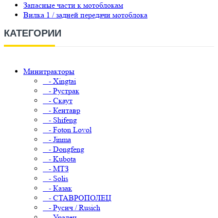
Запасные части к мотоблокам
Вилка 1 / задней передачи мотоблока
КАТЕГОРИИ
Минитракторы
- Xingtai
- Рустрак
- Скаут
- Кентавр
- Shifeng
- Foton Lovol
- Jinma
- Dongfeng
- Kubota
- МТЗ
- Solis
- Казак
- СТАВРОПОЛЕЦ
- Русич / Rusich
- Уралец