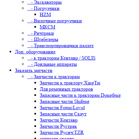
- Экскаваторы
- Погрузчики
HZM
- Вилочные погрузчики
МКСМ
- Ричтраки
- Штабелеры
- Транспортировщики паллет
Доп. оборудование
- к тракторам Кентавр / SOLIS
- Доильные аппараты
Заказать запчасти
- Запчасти к тракторам
Запчасти к трактору XingTai
Для ременных тракторов
Запасные части к тракторам Dongfeng
Запасные части Shifeng
Запчасти Foton\Lovol
Запасные части Скаут
Запчасти Кентавр
Запчасти Рустрак
Запчасти Русич\TZR
запчасти уралец