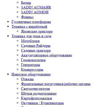
Батыр
SADIN AUMAHR
SADIN AOMOH
Феникс
Гусеничные платформы
Техника с наработкой
Японские трактора
Техника для дома и сада
Мотоблоки
Садовые Райдеры
Садовые трактора
Аккумуляторное оборудование
Газонокосилки
Генераторы
Компрессоры
Навесное оборудование
Отвалы
Фронтальные погрузчики/рабочие органы
Снегоочистители
Щётки подметальные
Картофелесажалки
Окучники / Культиваторы