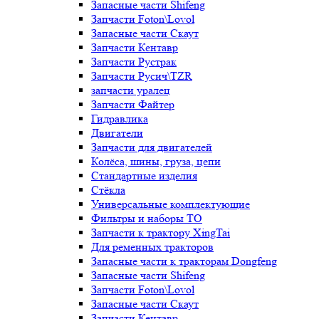
Запасные части Shifeng
Запчасти Foton\Lovol
Запасные части Скаут
Запчасти Кентавр
Запчасти Рустрак
Запчасти Русич\TZR
запчасти уралец
Запчасти Файтер
Гидравлика
Двигатели
Запчасти для двигателей
Колёса, шины, груза, цепи
Стандартные изделия
Стёкла
Универсальные комплектующие
Фильтры и наборы ТО
Запчасти к трактору XingTai
Для ременных тракторов
Запасные части к тракторам Dongfeng
Запасные части Shifeng
Запчасти Foton\Lovol
Запасные части Скаут
Запчасти Кентавр