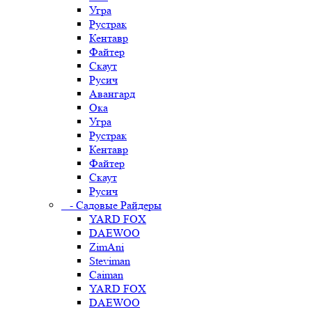
Угра
Рустрак
Кентавр
Файтер
Скаут
Русич
Авангард
Ока
Угра
Рустрак
Кентавр
Файтер
Скаут
Русич
- Садовые Райдеры
YARD FOX
DAEWOO
ZimAni
Steviman
Caiman
YARD FOX
DAEWOO