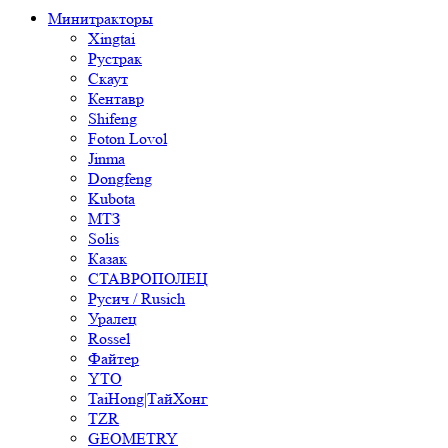
Минитракторы
Xingtai
Рустрак
Скаут
Кентавр
Shifeng
Foton Lovol
Jinma
Dongfeng
Kubota
МТЗ
Solis
Казак
СТАВРОПОЛЕЦ
Русич / Rusich
Уралец
Rossel
Файтер
YTO
TaiHong|ТайХонг
TZR
GEOMETRY