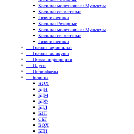
Косилки молотковые / Мульчеры
Косилки сегментные
Газонокосилки
Косилки Роторные
Косилки молотковые / Мульчеры
Косилки сегментные
Газонокосилки
- Грабли-ворошилки
- Грабли-волокуши
- Пресс-подборщики
- Плуги
- Почвофрезы
- Бороны
BQX
БДН
БДМ
БДФ
БДЛ
БЗН
СБГ
BQX
БДН