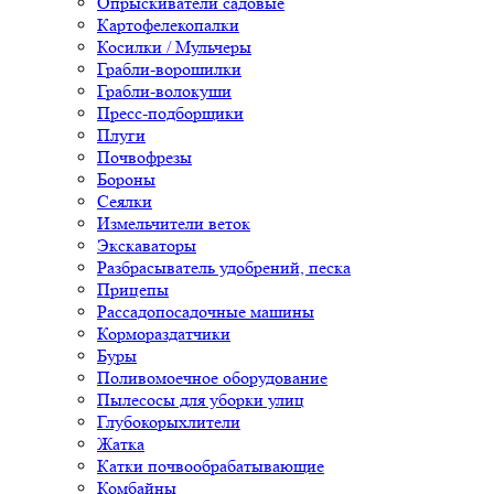
Опрыскиватели садовые
Картофелекопалки
Косилки / Мульчеры
Грабли-ворошилки
Грабли-волокуши
Пресс-подборщики
Плуги
Почвофрезы
Бороны
Сеялки
Измельчители веток
Экскаваторы
Разбрасыватель удобрений, песка
Прицепы
Рассадопосадочные машины
Кормораздатчики
Буры
Поливомоечное оборудование
Пылесосы для уборки улиц
Глубокорыхлители
Жатка
Катки почвообрабатывающие
Комбайны