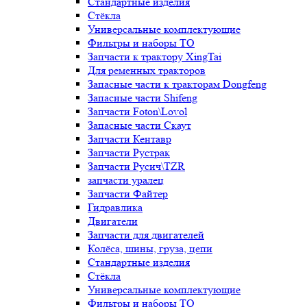
Стандартные изделия
Стёкла
Универсальные комплектующие
Фильтры и наборы ТО
Запчасти к трактору XingTai
Для ременных тракторов
Запасные части к тракторам Dongfeng
Запасные части Shifeng
Запчасти Foton\Lovol
Запасные части Скаут
Запчасти Кентавр
Запчасти Рустрак
Запчасти Русич\TZR
запчасти уралец
Запчасти Файтер
Гидравлика
Двигатели
Запчасти для двигателей
Колёса, шины, груза, цепи
Стандартные изделия
Стёкла
Универсальные комплектующие
Фильтры и наборы ТО