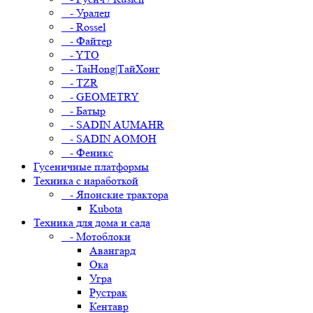
- Уралец
- Rossel
- Файтер
- YTO
- TaiHong|ТайХонг
- TZR
- GEOMETRY
- Батыр
- SADIN AUMAHR
- SADIN AOMOH
- Феникс
Гусеничные платформы
Техника с наработкой
- Японские трактора
Kubota
Техника для дома и сада
- Мотоблоки
Авангард
Ока
Угра
Рустрак
Кентавр