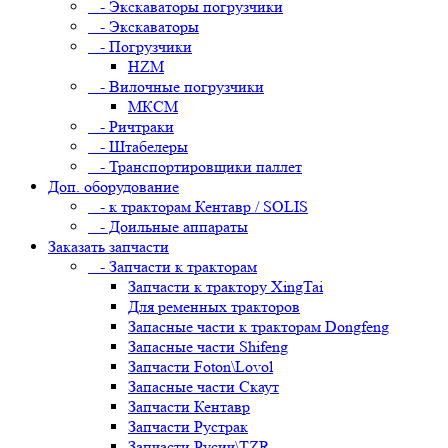
- Экскаваторы погрузчики
- Экскаваторы
- Погрузчики
HZM
- Вилочные погрузчики
МКСМ
- Ричтраки
- Штабелеры
- Транспортировщики паллет
Доп. оборудование
- к тракторам Кентавр / SOLIS
- Доильные аппараты
Заказать запчасти
- Запчасти к тракторам
Запчасти к трактору XingTai
Для ременных тракторов
Запасные части к тракторам Dongfeng
Запасные части Shifeng
Запчасти Foton\Lovol
Запасные части Скаут
Запчасти Кентавр
Запчасти Рустрак
Запчасти Русич\TZR