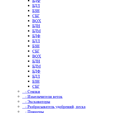
БДФ
БДЛ
БЗН
СБГ
BQX
БДН
БДМ
БДФ
БДЛ
БЗН
СБГ
BQX
БДН
БДМ
БДФ
БДЛ
БЗН
СБГ
- Сеялки
- Измельчители веток
- Экскаваторы
- Разбрасыватель удобрений, песка
- Прицепы