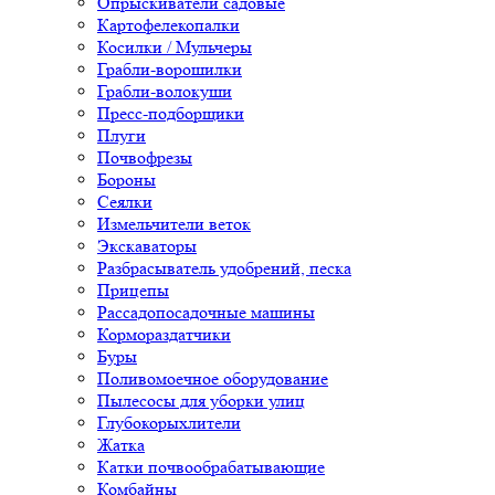
Опрыскиватели садовые
Картофелекопалки
Косилки / Мульчеры
Грабли-ворошилки
Грабли-волокуши
Пресс-подборщики
Плуги
Почвофрезы
Бороны
Сеялки
Измельчители веток
Экскаваторы
Разбрасыватель удобрений, песка
Прицепы
Рассадопосадочные машины
Кормораздатчики
Буры
Поливомоечное оборудование
Пылесосы для уборки улиц
Глубокорыхлители
Жатка
Катки почвообрабатывающие
Комбайны