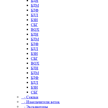
БДН
БДМ
БДФ
БДЛ
БЗН
СБГ
BQX
БДН
БДМ
БДФ
БДЛ
БЗН
СБГ
BQX
БДН
БДМ
БДФ
БДЛ
БЗН
СБГ
- Сеялки
- Измельчители веток
- Экскаваторы