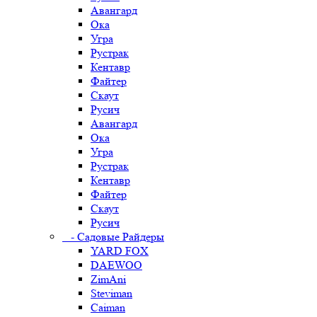
Авангард
Ока
Угра
Рустрак
Кентавр
Файтер
Скаут
Русич
Авангард
Ока
Угра
Рустрак
Кентавр
Файтер
Скаут
Русич
- Садовые Райдеры
YARD FOX
DAEWOO
ZimAni
Steviman
Caiman