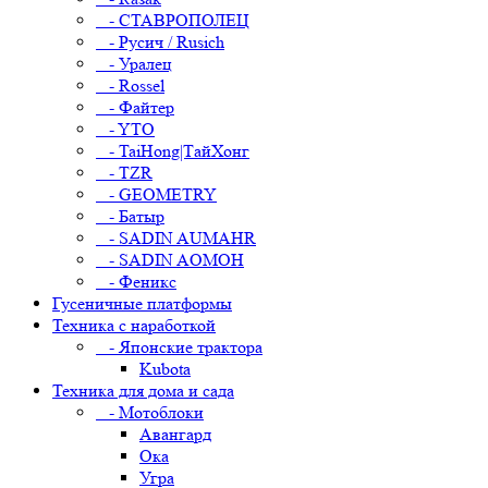
- СТАВРОПОЛЕЦ
- Русич / Rusich
- Уралец
- Rossel
- Файтер
- YTO
- TaiHong|ТайХонг
- TZR
- GEOMETRY
- Батыр
- SADIN AUMAHR
- SADIN AOMOH
- Феникс
Гусеничные платформы
Техника с наработкой
- Японские трактора
Kubota
Техника для дома и сада
- Мотоблоки
Авангард
Ока
Угра