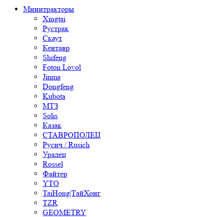
Минитракторы
Xingtai
Рустрак
Скаут
Кентавр
Shifeng
Foton Lovol
Jinma
Dongfeng
Kubota
МТЗ
Solis
Казак
СТАВРОПОЛЕЦ
Русич / Rusich
Уралец
Rossel
Файтер
YTO
TaiHong|ТайХонг
TZR
GEOMETRY