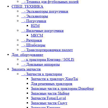
- Техника для футбольных полей
СПЕЦ. ТЕХНИКА
- Экскаваторы погрузчики
- Экскаваторы
- Погрузчики
HZM
- Вилочные погрузчики
МКСМ
- Ричтраки
- Штабелеры
- Транспортировщики паллет
Доп. оборудование
- к тракторам Кентавр / SOLIS
- Доильные аппараты
Заказать запчасти
- Запчасти к тракторам
Запчасти к трактору XingTai
Для ременных тракторов
Запасные части к тракторам Dongfeng
Запасные части Shifeng
Запчасти Foton\Lovol
Запасные части Скаут
Запчасти Кентавр