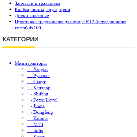
Запчасти к тракторам
Колёса, шины, груза, цепи
Диски колёсные
Проставка треугольная для обода R12 (нераздвижная
колея) 4х100
КАТЕГОРИИ
Минитракторы
- Xingtai
- Рустрак
- Скаут
- Кентавр
- Shifeng
- Foton Lovol
- Jinma
- Dongfeng
- Kubota
- МТЗ
- Solis
- Казак