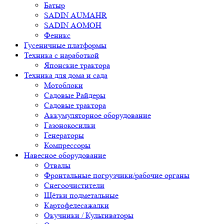
Батыр
SADIN AUMAHR
SADIN AOMOH
Феникс
Гусеничные платформы
Техника с наработкой
Японские трактора
Техника для дома и сада
Мотоблоки
Садовые Райдеры
Садовые трактора
Аккумуляторное оборудование
Газонокосилки
Генераторы
Компрессоры
Навесное оборудование
Отвалы
Фронтальные погрузчики/рабочие органы
Снегоочистители
Щётки подметальные
Картофелесажалки
Окучники / Культиваторы