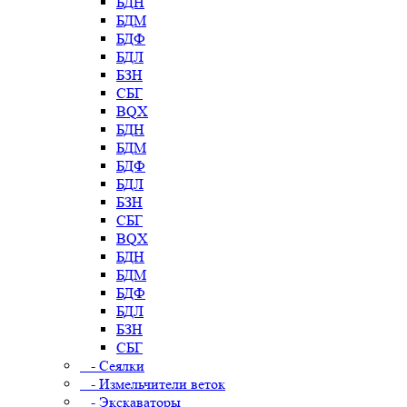
БДН
БДМ
БДФ
БДЛ
БЗН
СБГ
BQX
БДН
БДМ
БДФ
БДЛ
БЗН
СБГ
BQX
БДН
БДМ
БДФ
БДЛ
БЗН
СБГ
- Сеялки
- Измельчители веток
- Экскаваторы