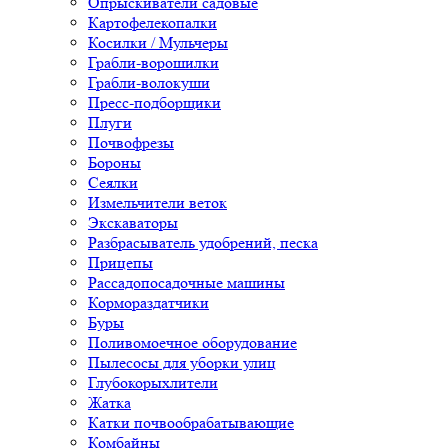
Опрыскиватели садовые
Картофелекопалки
Косилки / Мульчеры
Грабли-ворошилки
Грабли-волокуши
Пресс-подборщики
Плуги
Почвофрезы
Бороны
Сеялки
Измельчители веток
Экскаваторы
Разбрасыватель удобрений, песка
Прицепы
Рассадопосадочные машины
Кормораздатчики
Буры
Поливомоечное оборудование
Пылесосы для уборки улиц
Глубокорыхлители
Жатка
Катки почвообрабатывающие
Комбайны