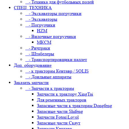
- Техника для футбольных полей
СПЕЦ. ТЕХНИКА
- Экскаваторы погрузчики
- Экскаваторы
- Погрузчики
HZM
- Вилочные погрузчики
МКСМ
- Ричтраки
- Штабелеры
- Транспортировщики паллет
Доп. оборудование
- к тракторам Кентавр / SOLIS
- Доильные аппараты
Заказать запчасти
- Запчасти к тракторам
Запчасти к трактору XingTai
Для ременных тракторов
Запасные части к тракторам Dongfeng
Запасные части Shifeng
Запчасти Foton\Lovol
Запасные части Скаут
Запчасти Кентавр