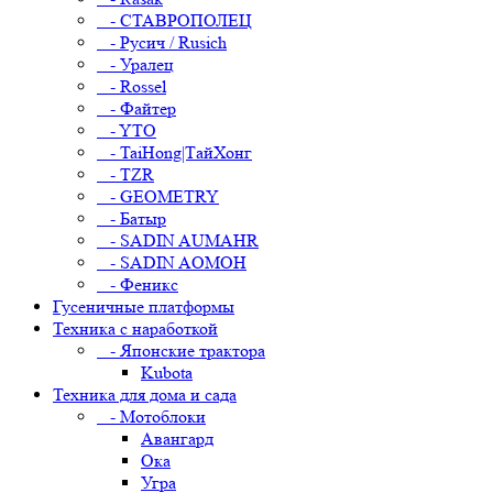
- СТАВРОПОЛЕЦ
- Русич / Rusich
- Уралец
- Rossel
- Файтер
- YTO
- TaiHong|ТайХонг
- TZR
- GEOMETRY
- Батыр
- SADIN AUMAHR
- SADIN AOMOH
- Феникс
Гусеничные платформы
Техника с наработкой
- Японские трактора
Kubota
Техника для дома и сада
- Мотоблоки
Авангард
Ока
Угра