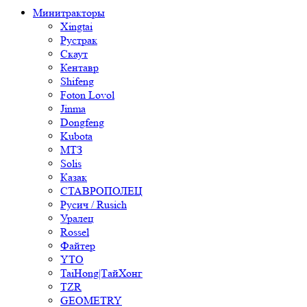
Минитракторы
Xingtai
Рустрак
Скаут
Кентавр
Shifeng
Foton Lovol
Jinma
Dongfeng
Kubota
МТЗ
Solis
Казак
СТАВРОПОЛЕЦ
Русич / Rusich
Уралец
Rossel
Файтер
YTO
TaiHong|ТайХонг
TZR
GEOMETRY