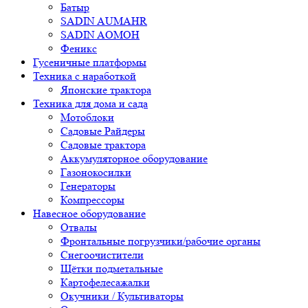
Батыр
SADIN AUMAHR
SADIN AOMOH
Феникс
Гусеничные платформы
Техника с наработкой
Японские трактора
Техника для дома и сада
Мотоблоки
Садовые Райдеры
Садовые трактора
Аккумуляторное оборудование
Газонокосилки
Генераторы
Компрессоры
Навесное оборудование
Отвалы
Фронтальные погрузчики/рабочие органы
Снегоочистители
Щётки подметальные
Картофелесажалки
Окучники / Культиваторы