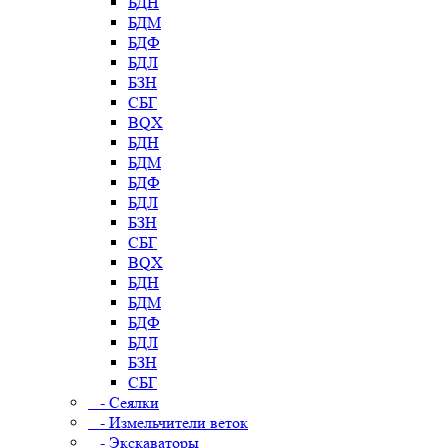
БДН
БДМ
БДФ
БДЛ
БЗН
СБГ
BQX
БДН
БДМ
БДФ
БДЛ
БЗН
СБГ
BQX
БДН
БДМ
БДФ
БДЛ
БЗН
СБГ
- Сеялки
- Измельчители веток
- Экскаваторы