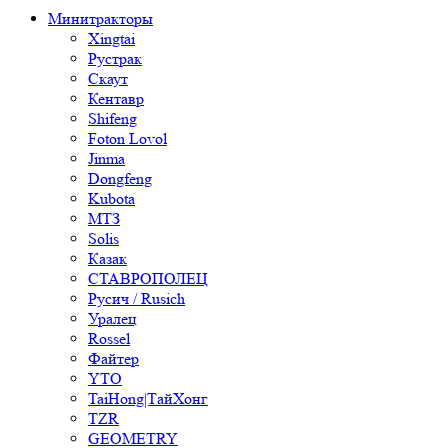
Минитракторы
Xingtai
Рустрак
Скаут
Кентавр
Shifeng
Foton Lovol
Jinma
Dongfeng
Kubota
МТЗ
Solis
Казак
СТАВРОПОЛЕЦ
Русич / Rusich
Уралец
Rossel
Файтер
YTO
TaiHong|ТайХонг
TZR
GEOMETRY