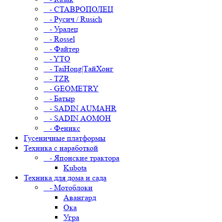
- СТАВРОПОЛЕЦ
- Русич / Rusich
- Уралец
- Rossel
- Файтер
- YTO
- TaiHong|ТайХонг
- TZR
- GEOMETRY
- Батыр
- SADIN AUMAHR
- SADIN AOMOH
- Феникс
Гусеничные платформы
Техника с наработкой
- Японские трактора
Kubota
Техника для дома и сада
- Мотоблоки
Авангард
Ока
Угра