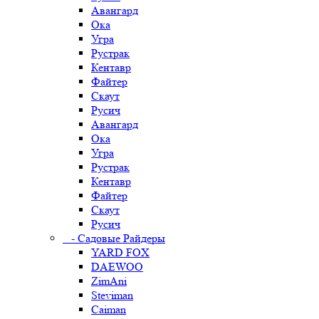
Авангард
Ока
Угра
Рустрак
Кентавр
Файтер
Скаут
Русич
Авангард
Ока
Угра
Рустрак
Кентавр
Файтер
Скаут
Русич
- Садовые Райдеры
YARD FOX
DAEWOO
ZimAni
Steviman
Caiman