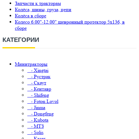
Запчасти к тракторам
Колёса, шины, груза, цепи
Колёса в сборе
Колесо 6.00"-12.00" шевронный протектор 5х136, в
сборе
КАТЕГОРИИ
Минитракторы
- Xingtai
- Рустрак
- Скаут
- Кентавр
- Shifeng
- Foton Lovol
- Jinma
- Dongfeng
- Kubota
- МТЗ
- Solis
- Казак