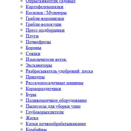
Опрыскиватели садовые
Картофелекопалки
Косилки / Мульчеры
Грабли-ворошилки
Грабли-волокуши
Пресс-подборщики
Плуги
Почвофрезы
Бороны
Сеялки
Измельчители веток
Экскаваторы
Разбрасыватель удобрений, песка
Прицепы
Рассадопосадочные машины
Кормораздатчики
Буры
Поливомоечное оборудование
Пылесосы для уборки улиц
Глубокорыхлители
Жатка
Катки почвообрабатывающие
Комбайны