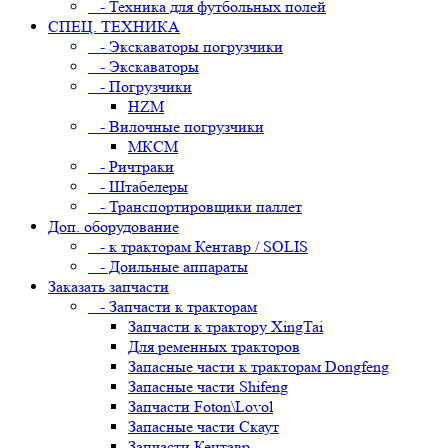
- Техника для футбольных полей
СПЕЦ. ТЕХНИКА
- Экскаваторы погрузчики
- Экскаваторы
- Погрузчики
HZM
- Вилочные погрузчики
МКСМ
- Ричтраки
- Штабелеры
- Транспортировщики паллет
Доп. оборудование
- к тракторам Кентавр / SOLIS
- Доильные аппараты
Заказать запчасти
- Запчасти к тракторам
Запчасти к трактору XingTai
Для ременных тракторов
Запасные части к тракторам Dongfeng
Запасные части Shifeng
Запчасти Foton\Lovol
Запасные части Скаут
Запчасти Кентавр