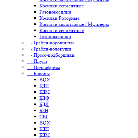
Косилки сегментные
Газонокосилки
Косилки Роторные
Косилки молотковые / Мульчеры
Косилки сегментные
Газонокосилки
- Грабли-ворошилки
- Грабли-волокуши
- Пресс-подборщики
- Плуги
- Почвофрезы
- Бороны
BQX
БДН
БДМ
БДФ
БДЛ
БЗН
СБГ
BQX
БДН
БДМ