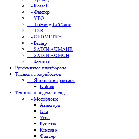
- Rossel
- Файтер
- YTO
- TaiHong|ТайХонг
- TZR
- GEOMETRY
- Батыр
- SADIN AUMAHR
- SADIN AOMOH
- Феникс
Гусеничные платформы
Техника с наработкой
- Японские трактора
Kubota
Техника для дома и сада
- Мотоблоки
Авангард
Ока
Угра
Рустрак
Кентавр
Файтер