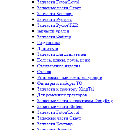
Запчасти Foton\Lovol
Запасные части Скаут
Запчасти Кентавр
Запчасти Рустрак
Запчасти Русич\TZR
запчасти уралец
Запчасти Файтер
Гидравлика
Двигатели
Запчасти для двигателей
Колёса, шины, груза, цепи
Стандартные изделия
Стёкла
Универсальные комплектующие
Фильтры и наборы ТО
Запчасти к трактору XingTai
Для ременных тракторов
Запасные части к тракторам Dongfeng
Запасные части Shifeng
Запчасти Foton\Lovol
Запасные части Скаут
Запчасти Кентавр
Запчасти Рустрак