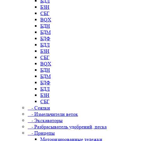
БДЛ
БЗН
СБГ
BQX
БДН
БДМ
БДФ
БДЛ
БЗН
СБГ
BQX
БДН
БДМ
БДФ
БДЛ
БЗН
СБГ
- Сеялки
- Измельчители веток
- Экскаваторы
- Разбрасыватель удобрений, песка
- Прицепы
Моторизированные тележки