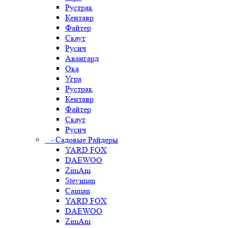
Рустрак
Кентавр
Файтер
Скаут
Русич
Авангард
Ока
Угра
Рустрак
Кентавр
Файтер
Скаут
Русич
- Садовые Райдеры
YARD FOX
DAEWOO
ZimAni
Steviman
Caiman
YARD FOX
DAEWOO
ZimAni