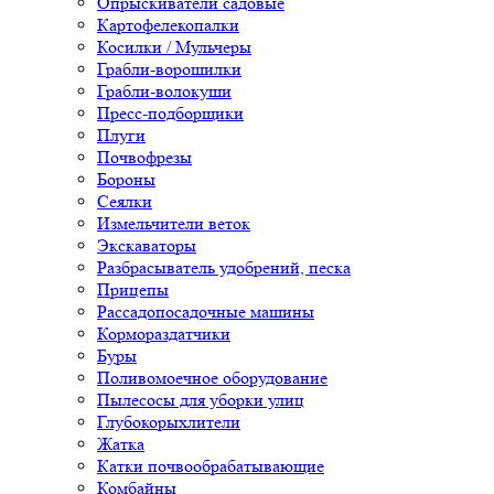
Опрыскиватели садовые
Картофелекопалки
Косилки / Мульчеры
Грабли-ворошилки
Грабли-волокуши
Пресс-подборщики
Плуги
Почвофрезы
Бороны
Сеялки
Измельчители веток
Экскаваторы
Разбрасыватель удобрений, песка
Прицепы
Рассадопосадочные машины
Кормораздатчики
Буры
Поливомоечное оборудование
Пылесосы для уборки улиц
Глубокорыхлители
Жатка
Катки почвообрабатывающие
Комбайны