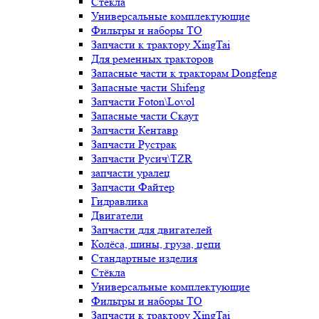
Стёкла
Универсальные комплектующие
Фильтры и наборы ТО
Запчасти к трактору XingTai
Для ременных тракторов
Запасные части к тракторам Dongfeng
Запасные части Shifeng
Запчасти Foton\Lovol
Запасные части Скаут
Запчасти Кентавр
Запчасти Рустрак
Запчасти Русич\TZR
запчасти уралец
Запчасти Файтер
Гидравлика
Двигатели
Запчасти для двигателей
Колёса, шины, груза, цепи
Стандартные изделия
Стёкла
Универсальные комплектующие
Фильтры и наборы ТО
Запчасти к трактору XingTai