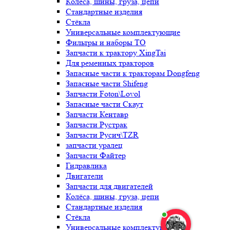
Колёса, шины, груза, цепи
Стандартные изделия
Стёкла
Универсальные комплектующие
Фильтры и наборы ТО
Запчасти к трактору XingTai
Для ременных тракторов
Запасные части к тракторам Dongfeng
Запасные части Shifeng
Запчасти Foton\Lovol
Запасные части Скаут
Запчасти Кентавр
Запчасти Рустрак
Запчасти Русич\TZR
запчасти уралец
Запчасти Файтер
Гидравлика
Двигатели
Запчасти для двигателей
Колёса, шины, груза, цепи
Стандартные изделия
Стёкла
Универсальные комплектующие