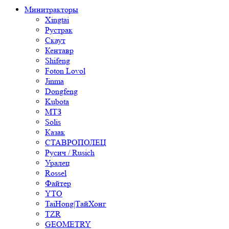
Минитракторы
Xingtai
Рустрак
Скаут
Кентавр
Shifeng
Foton Lovol
Jinma
Dongfeng
Kubota
МТЗ
Solis
Казак
СТАВРОПОЛЕЦ
Русич / Rusich
Уралец
Rossel
Файтер
YTO
TaiHong|ТайХонг
TZR
GEOMETRY