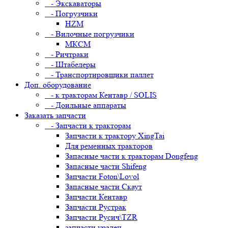
- Экскаваторы
- Погрузчики
HZM
- Вилочные погрузчики
МКСМ
- Ричтраки
- Штабелеры
- Транспортировщики паллет
Доп. оборудование
- к тракторам Кентавр / SOLIS
- Доильные аппараты
Заказать запчасти
- Запчасти к тракторам
Запчасти к трактору XingTai
Для ременных тракторов
Запасные части к тракторам Dongfeng
Запасные части Shifeng
Запчасти Foton\Lovol
Запасные части Скаут
Запчасти Кентавр
Запчасти Рустрак
Запчасти Русич\TZR
запчасти уралец