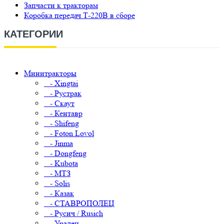
Запчасти к тракторам
Коробка передач Т-220В в сборе
КАТЕГОРИИ
Минитракторы
- Xingtai
- Рустрак
- Скаут
- Кентавр
- Shifeng
- Foton Lovol
- Jinma
- Dongfeng
- Kubota
- МТЗ
- Solis
- Казак
- СТАВРОПОЛЕЦ
- Русич / Rusich
- Уралец