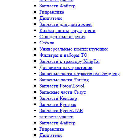
Запчасти Файтер
Гидравлика
Двигатели
Запчасти для двигателей
Колёса, шины, груза, цепи
Стандартные изделия
Стёкла
Универсальные комплектующие
Фильтры и наборы ТО
Запчасти к трактору XingTai
Для ременных тракторов
Запасные части к тракторам Dongfeng
Запасные части Shifeng
Запчасти Foton\Lovol
Запасные части Скаут
Запчасти Кентавр
Запчасти Рустрак
Запчасти Русич\TZR
запчасти уралец
Запчасти Файтер
Гидравлика
Двигатели