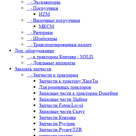
- Экскаваторы
- Погрузчики
HZM
- Вилочные погрузчики
МКСМ
- Ричтраки
- Штабелеры
- Транспортировщики паллет
Доп. оборудование
- к тракторам Кентавр / SOLIS
- Доильные аппараты
Заказать запчасти
- Запчасти к тракторам
Запчасти к трактору XingTai
Для ременных тракторов
Запасные части к тракторам Dongfeng
Запасные части Shifeng
Запчасти Foton\Lovol
Запасные части Скаут
Запчасти Кентавр
Запчасти Рустрак
Запчасти Русич\TZR
запчасти уралец