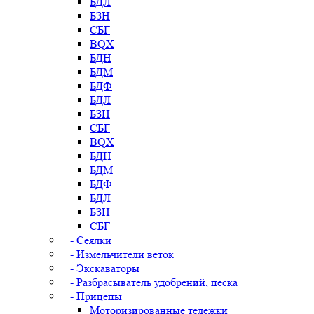
БДЛ
БЗН
СБГ
BQX
БДН
БДМ
БДФ
БДЛ
БЗН
СБГ
BQX
БДН
БДМ
БДФ
БДЛ
БЗН
СБГ
- Сеялки
- Измельчители веток
- Экскаваторы
- Разбрасыватель удобрений, песка
- Прицепы
Моторизированные тележки