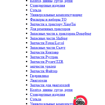
Колёса, шины, груза, цепи
Стандартные изделия
Стёкла
Универсальные комплектующие
Фильтры и наборы ТО
Запчасти к трактору XingTai
Для ременных тракторов
Запасные части к тракторам Dongfeng
Запасные части Shifeng
Запчасти Foton\Lovol
Запасные части Скаут
Запчасти Кентавр
Запчасти Рустрак
Запчасти Русич\TZR
запчасти уралец
Запчасти Файтер
Гидравлика
Двигатели
Запчасти для двигателей
Колёса, шины, груза, цепи
Стандартные изделия
Стёкла
Универсальные комплектующие