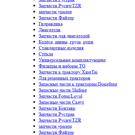
Запчасти Русич\TZR
запчасти уралец
Запчасти Файтер
Гидравлика
Двигатели
Запчасти для двигателей
Колёса, шины, груза, цепи
Стандартные изделия
Стёкла
Универсальные комплектующие
Фильтры и наборы ТО
Запчасти к трактору XingTai
Для ременных тракторов
Запасные части к тракторам Dongfeng
Запасные части Shifeng
Запчасти Foton\Lovol
Запасные части Скаут
Запчасти Кентавр
Запчасти Рустрак
Запчасти Русич\TZR
запчасти уралец
Запчасти Файтер