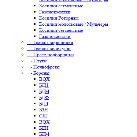
Косилки сегментные
Газонокосилки
Косилки Роторные
Косилки молотковые / Мульчеры
Косилки сегментные
Газонокосилки
- Грабли-ворошилки
- Грабли-волокуши
- Пресс-подборщики
- Плуги
- Почвофрезы
- Бороны
BQX
БДН
БДМ
БДФ
БДЛ
БЗН
СБГ
BQX
БДН
БДМ