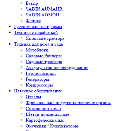
Батыр
SADIN AUMAHR
SADIN AOMOH
Феникс
Гусеничные платформы
Техника с наработкой
Японские трактора
Техника для дома и сада
Мотоблоки
Садовые Райдеры
Садовые трактора
Аккумуляторное оборудование
Газонокосилки
Генераторы
Компрессоры
Навесное оборудование
Отвалы
Фронтальные погрузчики/рабочие органы
Снегоочистители
Щётки подметальные
Картофелесажалки
Окучники / Культиваторы