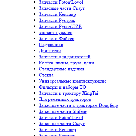
Запчасти Foton\Lovol
Запасные части Скаут
Запчасти Кентавр
Запчасти Рустрак
Запчасти Русич\TZR
запчасти уралец
Запчасти Файтер
Гидравлика
Двигатели
Запчасти для двигателей
Колёса, шины, груза, цепи
Стандартные изделия
Стёкла
Универсальные комплектующие
Фильтры и наборы ТО
Запчасти к трактору XingTai
Для ременных тракторов
Запасные части к тракторам Dongfeng
Запасные части Shifeng
Запчасти Foton\Lovol
Запасные части Скаут
Запчасти Кентавр
Запчасти Рустрак