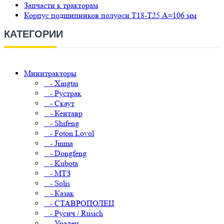
Запчасти к тракторам
Корпус подшипников полуоси Т18-Т25 A=106 мм
КАТЕГОРИИ
Минитракторы
- Xingtai
- Рустрак
- Скаут
- Кентавр
- Shifeng
- Foton Lovol
- Jinma
- Dongfeng
- Kubota
- МТЗ
- Solis
- Казак
- СТАВРОПОЛЕЦ
- Русич / Rusich
- Уралец