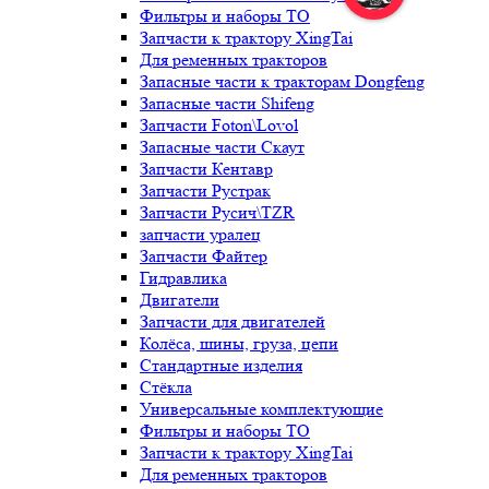
Фильтры и наборы ТО
Запчасти к трактору XingTai
Для ременных тракторов
Запасные части к тракторам Dongfeng
Запасные части Shifeng
Запчасти Foton\Lovol
Запасные части Скаут
Запчасти Кентавр
Запчасти Рустрак
Запчасти Русич\TZR
запчасти уралец
Запчасти Файтер
Гидравлика
Двигатели
Запчасти для двигателей
Колёса, шины, груза, цепи
Стандартные изделия
Стёкла
Универсальные комплектующие
Фильтры и наборы ТО
Запчасти к трактору XingTai
Для ременных тракторов