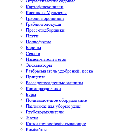
Опрыскиватели садовые
Картофелекопалки
Косилки / Мульчеры
Грабли-ворошилки
Грабли-волокуши
Пресс-подборщики
Плуги
Почвофрезы
Бороны
Сеялки
Измельчители веток
Экскаваторы
Разбрасыватель удобрений, песка
Прицепы
Рассадопосадочные машины
Кормораздатчики
Буры
Поливомоечное оборудование
Пылесосы для уборки улиц
Глубокорыхлители
Жатка
Катки почвообрабатывающие
Комбайны