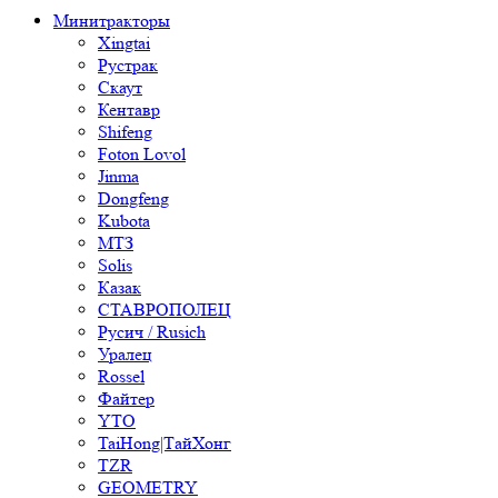
Минитракторы
Xingtai
Рустрак
Скаут
Кентавр
Shifeng
Foton Lovol
Jinma
Dongfeng
Kubota
МТЗ
Solis
Казак
СТАВРОПОЛЕЦ
Русич / Rusich
Уралец
Rossel
Файтер
YTO
TaiHong|ТайХонг
TZR
GEOMETRY