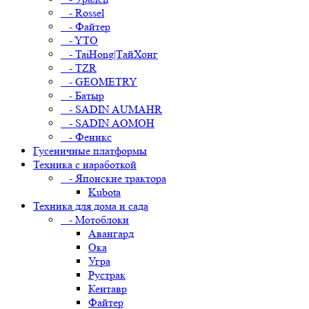
- Rossel
- Файтер
- YTO
- TaiHong|ТайХонг
- TZR
- GEOMETRY
- Батыр
- SADIN AUMAHR
- SADIN AOMOH
- Феникс
Гусеничные платформы
Техника с наработкой
- Японские трактора
Kubota
Техника для дома и сада
- Мотоблоки
Авангард
Ока
Угра
Рустрак
Кентавр
Файтер