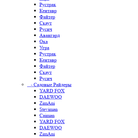
Рустрак
Кентавр
Файтер
Скаут
Русич
Авангард
Ока
Угра
Рустрак
Кентавр
Файтер
Скаут
Русич
- Садовые Райдеры
YARD FOX
DAEWOO
ZimAni
Steviman
Caiman
YARD FOX
DAEWOO
ZimAni