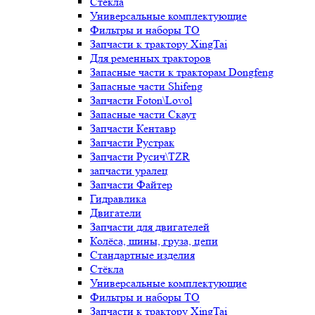
Стёкла
Универсальные комплектующие
Фильтры и наборы ТО
Запчасти к трактору XingTai
Для ременных тракторов
Запасные части к тракторам Dongfeng
Запасные части Shifeng
Запчасти Foton\Lovol
Запасные части Скаут
Запчасти Кентавр
Запчасти Рустрак
Запчасти Русич\TZR
запчасти уралец
Запчасти Файтер
Гидравлика
Двигатели
Запчасти для двигателей
Колёса, шины, груза, цепи
Стандартные изделия
Стёкла
Универсальные комплектующие
Фильтры и наборы ТО
Запчасти к трактору XingTai