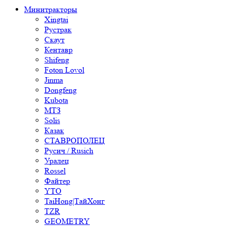
Минитракторы
Xingtai
Рустрак
Скаут
Кентавр
Shifeng
Foton Lovol
Jinma
Dongfeng
Kubota
МТЗ
Solis
Казак
СТАВРОПОЛЕЦ
Русич / Rusich
Уралец
Rossel
Файтер
YTO
TaiHong|ТайХонг
TZR
GEOMETRY