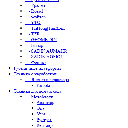
- Уралец
- Rossel
- Файтер
- YTO
- TaiHong|ТайХонг
- TZR
- GEOMETRY
- Батыр
- SADIN AUMAHR
- SADIN AOMOH
- Феникс
Гусеничные платформы
Техника с наработкой
- Японские трактора
Kubota
Техника для дома и сада
- Мотоблоки
Авангард
Ока
Угра
Рустрак
Кентавр