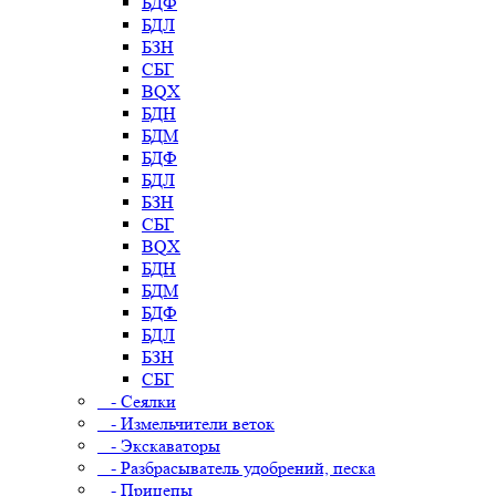
БДФ
БДЛ
БЗН
СБГ
BQX
БДН
БДМ
БДФ
БДЛ
БЗН
СБГ
BQX
БДН
БДМ
БДФ
БДЛ
БЗН
СБГ
- Сеялки
- Измельчители веток
- Экскаваторы
- Разбрасыватель удобрений, песка
- Прицепы