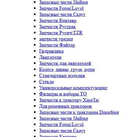
Запасные части Shifeng
Запчасти Foton\Lovol
Запасные части Скаут
Запчасти Кентавр
Запчасти Рустрак
Запчасти Русич\TZR
запчасти уралец
Запчасти Файтер
Гидравлика
Двигатели
Запчасти для двигателей
Колёса, шины, груза, цепи
Стандартные изделия
Стёкла
Универсальные комплектующие
Фильтры и наборы ТО
Запчасти к трактору XingTai
Для ременных тракторов
Запасные части к тракторам Dongfeng
Запасные части Shifeng
Запчасти Foton\Lovol
Запасные части Скаут
Запчасти Кентавр