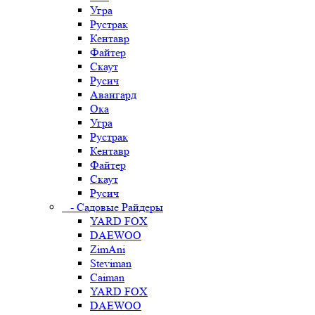
Угра
Рустрак
Кентавр
Файтер
Скаут
Русич
Авангард
Ока
Угра
Рустрак
Кентавр
Файтер
Скаут
Русич
- Садовые Райдеры
YARD FOX
DAEWOO
ZimAni
Steviman
Caiman
YARD FOX
DAEWOO