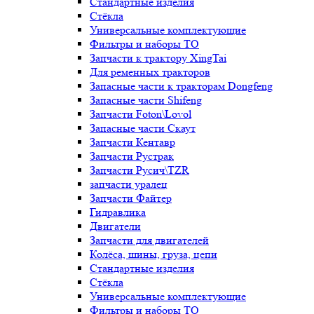
Стандартные изделия
Стёкла
Универсальные комплектующие
Фильтры и наборы ТО
Запчасти к трактору XingTai
Для ременных тракторов
Запасные части к тракторам Dongfeng
Запасные части Shifeng
Запчасти Foton\Lovol
Запасные части Скаут
Запчасти Кентавр
Запчасти Рустрак
Запчасти Русич\TZR
запчасти уралец
Запчасти Файтер
Гидравлика
Двигатели
Запчасти для двигателей
Колёса, шины, груза, цепи
Стандартные изделия
Стёкла
Универсальные комплектующие
Фильтры и наборы ТО