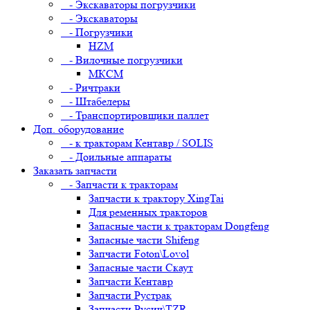
- Экскаваторы погрузчики
- Экскаваторы
- Погрузчики
HZM
- Вилочные погрузчики
МКСМ
- Ричтраки
- Штабелеры
- Транспортировщики паллет
Доп. оборудование
- к тракторам Кентавр / SOLIS
- Доильные аппараты
Заказать запчасти
- Запчасти к тракторам
Запчасти к трактору XingTai
Для ременных тракторов
Запасные части к тракторам Dongfeng
Запасные части Shifeng
Запчасти Foton\Lovol
Запасные части Скаут
Запчасти Кентавр
Запчасти Рустрак
Запчасти Русич\TZR