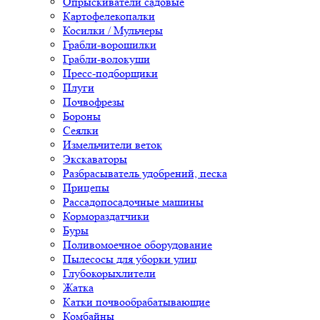
Опрыскиватели садовые
Картофелекопалки
Косилки / Мульчеры
Грабли-ворошилки
Грабли-волокуши
Пресс-подборщики
Плуги
Почвофрезы
Бороны
Сеялки
Измельчители веток
Экскаваторы
Разбрасыватель удобрений, песка
Прицепы
Рассадопосадочные машины
Кормораздатчики
Буры
Поливомоечное оборудование
Пылесосы для уборки улиц
Глубокорыхлители
Жатка
Катки почвообрабатывающие
Комбайны