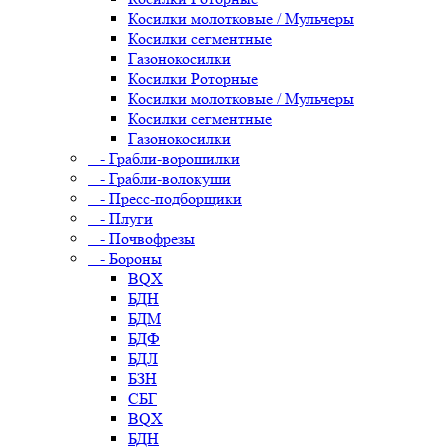
Косилки молотковые / Мульчеры
Косилки сегментные
Газонокосилки
Косилки Роторные
Косилки молотковые / Мульчеры
Косилки сегментные
Газонокосилки
- Грабли-ворошилки
- Грабли-волокуши
- Пресс-подборщики
- Плуги
- Почвофрезы
- Бороны
BQX
БДН
БДМ
БДФ
БДЛ
БЗН
СБГ
BQX
БДН