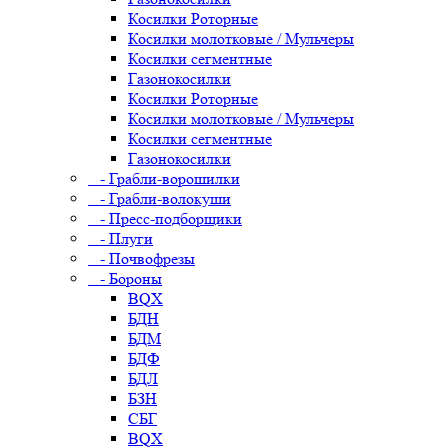
Косилки Роторные
Косилки молотковые / Мульчеры
Косилки сегментные
Газонокосилки
Косилки Роторные
Косилки молотковые / Мульчеры
Косилки сегментные
Газонокосилки
- Грабли-ворошилки
- Грабли-волокуши
- Пресс-подборщики
- Плуги
- Почвофрезы
- Бороны
BQX
БДН
БДМ
БДФ
БДЛ
БЗН
СБГ
BQX