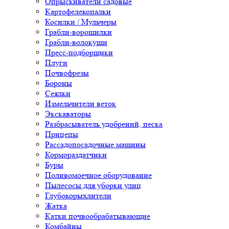
Опрыскиватели садовые
Картофелекопалки
Косилки / Мульчеры
Грабли-ворошилки
Грабли-волокуши
Пресс-подборщики
Плуги
Почвофрезы
Бороны
Сеялки
Измельчители веток
Экскаваторы
Разбрасыватель удобрений, песка
Прицепы
Рассадопосадочные машины
Кормораздатчики
Буры
Поливомоечное оборудование
Пылесосы для уборки улиц
Глубокорыхлители
Жатка
Катки почвообрабатывающие
Комбайны