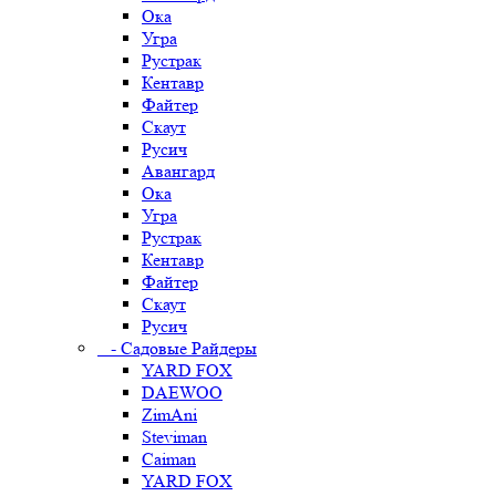
Ока
Угра
Рустрак
Кентавр
Файтер
Скаут
Русич
Авангард
Ока
Угра
Рустрак
Кентавр
Файтер
Скаут
Русич
- Садовые Райдеры
YARD FOX
DAEWOO
ZimAni
Steviman
Caiman
YARD FOX