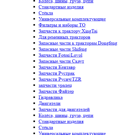
Колёса, шины, груза, цепи
Стандартные изделия
Стёкла
Универсальные комплектующие
Фильтры и наборы ТО
Запчасти к трактору XingTai
Для ременных тракторов
Запасные части к тракторам Dongfeng
Запасные части Shifeng
Запчасти Foton\Lovol
Запасные части Скаут
Запчасти Кентавр
Запчасти Рустрак
Запчасти Русич\TZR
запчасти уралец
Запчасти Файтер
Гидравлика
Двигатели
Запчасти для двигателей
Колёса, шины, груза, цепи
Стандартные изделия
Стёкла
Универсальные комплектующие