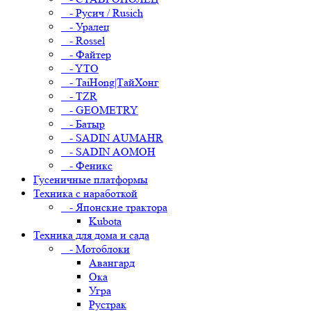
- Русич / Rusich
- Уралец
- Rossel
- Файтер
- YTO
- TaiHong|ТайХонг
- TZR
- GEOMETRY
- Батыр
- SADIN AUMAHR
- SADIN AOMOH
- Феникс
Гусеничные платформы
Техника с наработкой
- Японские трактора
Kubota
Техника для дома и сада
- Мотоблоки
Авангард
Ока
Угра
Рустрак