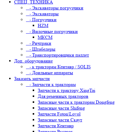
СПЕЦ. ТЕХНИКА
- Экскаваторы погрузчики
- Экскаваторы
- Погрузчики
HZM
- Вилочные погрузчики
МКСМ
- Ричтраки
- Штабелеры
- Транспортировщики паллет
Доп. оборудование
- к тракторам Кентавр / SOLIS
- Доильные аппараты
Заказать запчасти
- Запчасти к тракторам
Запчасти к трактору XingTai
Для ременных тракторов
Запасные части к тракторам Dongfeng
Запасные части Shifeng
Запчасти Foton\Lovol
Запасные части Скаут
Запчасти Кентавр
Запчасти Рустрак