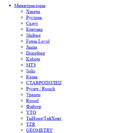
Минитракторы
Xingtai
Рустрак
Скаут
Кентавр
Shifeng
Foton Lovol
Jinma
Dongfeng
Kubota
МТЗ
Solis
Казак
СТАВРОПОЛЕЦ
Русич / Rusich
Уралец
Rossel
Файтер
YTO
TaiHong|ТайХонг
TZR
GEOMETRY