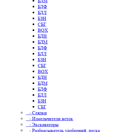
БДМ
БДФ
БДЛ
БЗН
СБГ
BQX
БДН
БДМ
БДФ
БДЛ
БЗН
СБГ
BQX
БДН
БДМ
БДФ
БДЛ
БЗН
СБГ
- Сеялки
- Измельчители веток
- Экскаваторы
- Разбрасыватель удобрений, песка