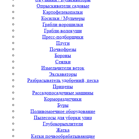
Опрыскиватели садовые
Картофелекопалки
Косилки / Мульчеры
Грабли-ворошилки
Грабли-волокуши
Пресс-подборщики
Плуги
Почвофрезы
Бороны
Сеялки
Измельчители веток
Экскаваторы
Разбрасыватель удобрений, песка
Прицепы
Рассадопосадочные машины
Кормораздатчики
Буры
Поливомоечное оборудование
Пылесосы для уборки улиц
Глубокорыхлители
Жатка
Катки почвообрабатывающие