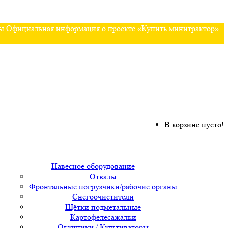
ы
Официальная информация о проекте «Купить минитрактор»
В корзине пусто!
Навесное оборудование
Отвалы
Фронтальные погрузчики/рабочие органы
Снегоочистители
Щётки подметальные
Картофелесажалки
Окучники / Культиваторы