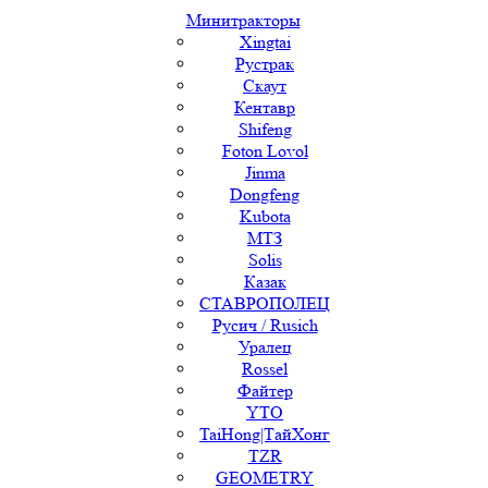
Минитракторы
Xingtai
Рустрак
Скаут
Кентавр
Shifeng
Foton Lovol
Jinma
Dongfeng
Kubota
МТЗ
Solis
Казак
СТАВРОПОЛЕЦ
Русич / Rusich
Уралец
Rossel
Файтер
YTO
TaiHong|ТайХонг
TZR
GEOMETRY