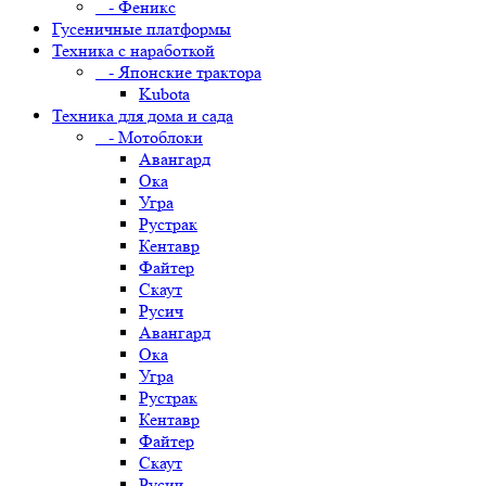
- Феникс
Гусеничные платформы
Техника с наработкой
- Японские трактора
Kubota
Техника для дома и сада
- Мотоблоки
Авангард
Ока
Угра
Рустрак
Кентавр
Файтер
Скаут
Русич
Авангард
Ока
Угра
Рустрак
Кентавр
Файтер
Скаут
Русич