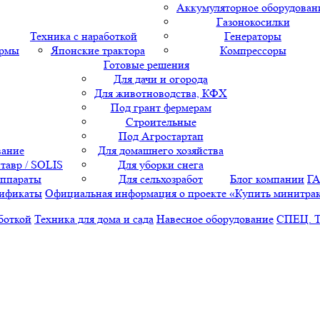
Аккумуляторное оборудован
Газонокосилки
Техника с наработкой
Генераторы
ормы
Японские трактора
Компрессоры
Готовые решения
Для дачи и огорода
Для животноводства, КФХ
Под грант фермерам
Строительные
Под Агростартап
вание
Для домашнего хозяйства
тавр / SOLIS
Для уборки снега
аппараты
Для сельхозработ
Блог компании
Г
ификаты
Официальная информация о проекте «Купить минитра
боткой
Техника для дома и сада
Навесное оборудование
СПЕЦ. 