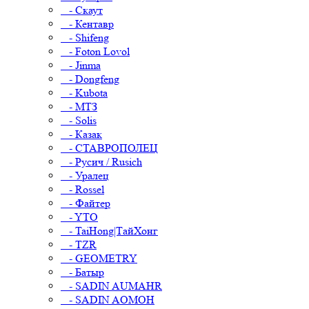
- Скаут
- Кентавр
- Shifeng
- Foton Lovol
- Jinma
- Dongfeng
- Kubota
- МТЗ
- Solis
- Казак
- СТАВРОПОЛЕЦ
- Русич / Rusich
- Уралец
- Rossel
- Файтер
- YTO
- TaiHong|ТайХонг
- TZR
- GEOMETRY
- Батыр
- SADIN AUMAHR
- SADIN AOMOH