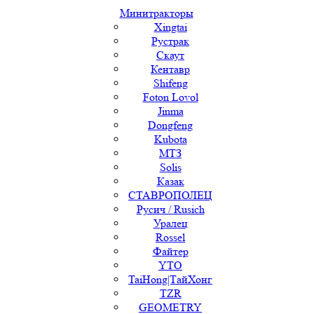
Минитракторы
Xingtai
Рустрак
Скаут
Кентавр
Shifeng
Foton Lovol
Jinma
Dongfeng
Kubota
МТЗ
Solis
Казак
СТАВРОПОЛЕЦ
Русич / Rusich
Уралец
Rossel
Файтер
YTO
TaiHong|ТайХонг
TZR
GEOMETRY