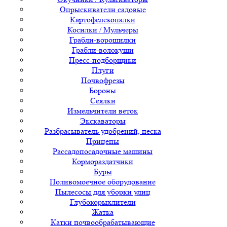
Опрыскиватели садовые
Картофелекопалки
Косилки / Мульчеры
Грабли-ворошилки
Грабли-волокуши
Пресс-подборщики
Плуги
Почвофрезы
Бороны
Сеялки
Измельчители веток
Экскаваторы
Разбрасыватель удобрений, песка
Прицепы
Рассадопосадочные машины
Кормораздатчики
Буры
Поливомоечное оборудование
Пылесосы для уборки улиц
Глубокорыхлители
Жатка
Катки почвообрабатывающие