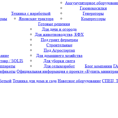
Аккумуляторное оборудован
Газонокосилки
Техника с наработкой
Генераторы
ормы
Японские трактора
Компрессоры
Готовые решения
Для дачи и огорода
Для животноводства, КФХ
Под грант фермерам
Строительные
Под Агростартап
вание
Для домашнего хозяйства
тавр / SOLIS
Для уборки снега
аппараты
Для сельхозработ
Блог компании
Г
ификаты
Официальная информация о проекте «Купить минитра
боткой
Техника для дома и сада
Навесное оборудование
СПЕЦ. 