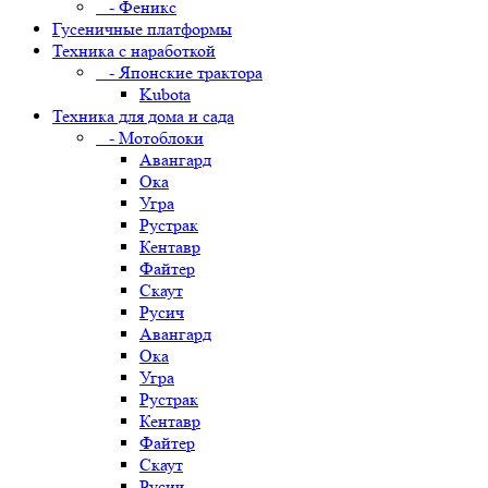
- Феникс
Гусеничные платформы
Техника с наработкой
- Японские трактора
Kubota
Техника для дома и сада
- Мотоблоки
Авангард
Ока
Угра
Рустрак
Кентавр
Файтер
Скаут
Русич
Авангард
Ока
Угра
Рустрак
Кентавр
Файтер
Скаут
Русич