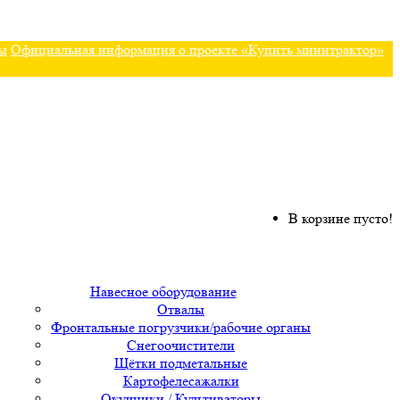
ы
Официальная информация о проекте «Купить минитрактор»
В корзине пусто!
Навесное оборудование
Отвалы
Фронтальные погрузчики/рабочие органы
Снегоочистители
Щётки подметальные
Картофелесажалки
Окучники / Культиваторы