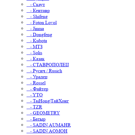
- Скаут
- Кентавр
- Shifeng
- Foton Lovol
- Jinma
- Dongfeng
- Kubota
- МТЗ
- Solis
- Казак
- СТАВРОПОЛЕЦ
- Русич / Rusich
- Уралец
- Rossel
- Файтер
- YTO
- TaiHong|ТайХонг
- TZR
- GEOMETRY
- Батыр
- SADIN AUMAHR
- SADIN AOMOH