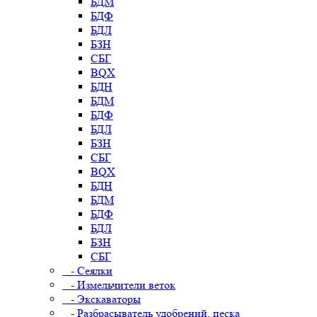
БДМ
БДФ
БДЛ
БЗН
СБГ
BQX
БДН
БДМ
БДФ
БДЛ
БЗН
СБГ
BQX
БДН
БДМ
БДФ
БДЛ
БЗН
СБГ
- Сеялки
- Измельчители веток
- Экскаваторы
- Разбрасыватель удобрений, песка