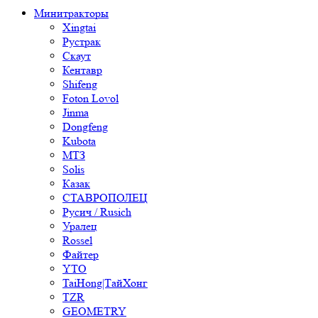
Минитракторы
Xingtai
Рустрак
Скаут
Кентавр
Shifeng
Foton Lovol
Jinma
Dongfeng
Kubota
МТЗ
Solis
Казак
СТАВРОПОЛЕЦ
Русич / Rusich
Уралец
Rossel
Файтер
YTO
TaiHong|ТайХонг
TZR
GEOMETRY