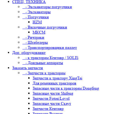
СПЕЦ. ТЕХНИКА
- Экскаваторы погрузчики
- Экскаваторы
- Погрузчики
HZM
- Вилочные погрузчики
МКСМ
- Ричтраки
- Штабелеры
- Транспортировщики паллет
Доп. оборудование
- к тракторам Кентавр / SOLIS
- Доильные аппараты
Заказать запчасти
- Запчасти к тракторам
Запчасти к трактору XingTai
Для ременных тракторов
Запасные части к тракторам Dongfeng
Запасные части Shifeng
Запчасти Foton\Lovol
Запасные части Скаут
Запчасти Кентавр
Запчасти Рустрак