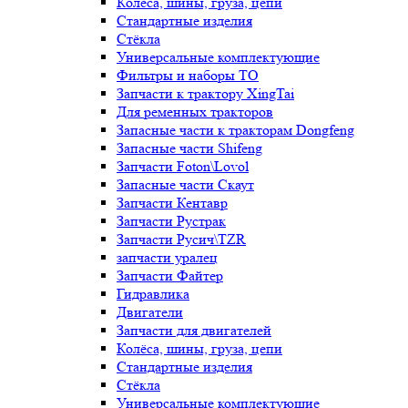
Колёса, шины, груза, цепи
Стандартные изделия
Стёкла
Универсальные комплектующие
Фильтры и наборы ТО
Запчасти к трактору XingTai
Для ременных тракторов
Запасные части к тракторам Dongfeng
Запасные части Shifeng
Запчасти Foton\Lovol
Запасные части Скаут
Запчасти Кентавр
Запчасти Рустрак
Запчасти Русич\TZR
запчасти уралец
Запчасти Файтер
Гидравлика
Двигатели
Запчасти для двигателей
Колёса, шины, груза, цепи
Стандартные изделия
Стёкла
Универсальные комплектующие