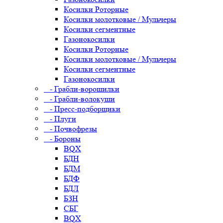
Косилки Роторные
Косилки молотковые / Мульчеры
Косилки сегментные
Газонокосилки
Косилки Роторные
Косилки молотковые / Мульчеры
Косилки сегментные
Газонокосилки
- Грабли-ворошилки
- Грабли-волокуши
- Пресс-подборщики
- Плуги
- Почвофрезы
- Бороны
BQX
БДН
БДМ
БДФ
БДЛ
БЗН
СБГ
BQX