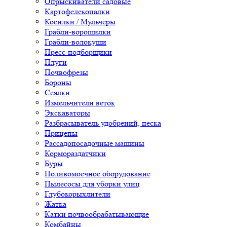
Опрыскиватели садовые
Картофелекопалки
Косилки / Мульчеры
Грабли-ворошилки
Грабли-волокуши
Пресс-подборщики
Плуги
Почвофрезы
Бороны
Сеялки
Измельчители веток
Экскаваторы
Разбрасыватель удобрений, песка
Прицепы
Рассадопосадочные машины
Кормораздатчики
Буры
Поливомоечное оборудование
Пылесосы для уборки улиц
Глубокорыхлители
Жатка
Катки почвообрабатывающие
Комбайны