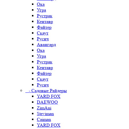
Ока
Угра
Рустрак
Кентавр
Файтер
Скаут
Русич
Авангард
Ока
Угра
Рустрак
Кентавр
Файтер
Скаут
Русич
- Садовые Райдеры
YARD FOX
DAEWOO
ZimAni
Steviman
Caiman
YARD FOX