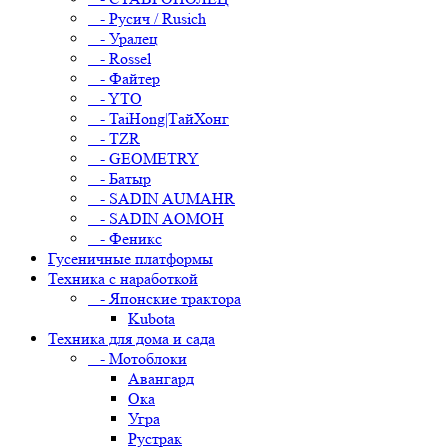
- Русич / Rusich
- Уралец
- Rossel
- Файтер
- YTO
- TaiHong|ТайХонг
- TZR
- GEOMETRY
- Батыр
- SADIN AUMAHR
- SADIN AOMOH
- Феникс
Гусеничные платформы
Техника с наработкой
- Японские трактора
Kubota
Техника для дома и сада
- Мотоблоки
Авангард
Ока
Угра
Рустрак